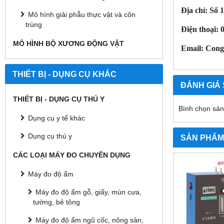
Địa chỉ: Số
Mô hình giải phẫu thực vật và côn
trùng
Điện thoại: 
MÔ HÌNH BỘ XƯƠNG ĐỘNG VẬT
Email: Con
THIẾT BỊ - DỤNG CỤ KHÁC
ĐÁNH GIÁ
THIẾT BỊ - DỤNG CỤ THÚ Y
Bình chọn sả
Dụng cụ y tế khác
Dụng cụ thú y
SẢN PHẨM
CÁC LOẠI MÁY ĐO CHUYÊN DỤNG
Máy đo độ ẩm
Máy đo độ ẩm gỗ, giấy, mùn cưa,
tường, bê tông
Máy đo độ ẩm ngũ cốc, nông sản,