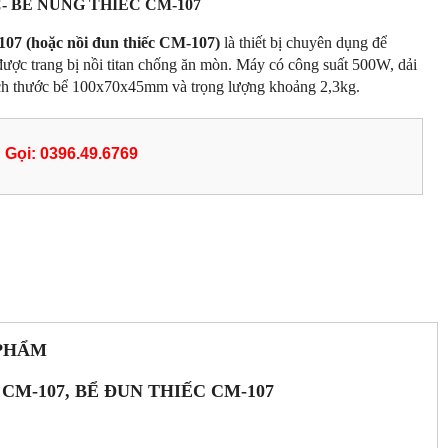
- BỂ NUNG THIẾC CM-107
07 (hoặc nồi đun thiếc CM-107)
là thiết bị chuyên dụng để
được trang bị nồi titan chống ăn mòn. Máy có công suất 500W, dải
kích thước bể 100x70x45mm và trọng lượng khoảng 2,3kg.
Gọi: 0396.49.6769
 PHẨM
CM-107, BỂ ĐUN THIẾC CM-107