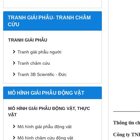
TRANH GIẢI PHẪU- TRANH CHÂM
CỨU
TRANH GIẢI PHẪU
Tranh giải phẫu người
Tranh châm cứu
Tranh 3B Scientific - Đức
MÔ HÌNH GIẢI PHẪU ĐỘNG VẬT
MÔ HÌNH GIẢI PHẪU ĐỘNG VẬT, THỰC
-----------------
VẬT
Thông tin chi
Mô hình giải phẫu động vật
Công ty TN
Mô hình châm cứu động vật