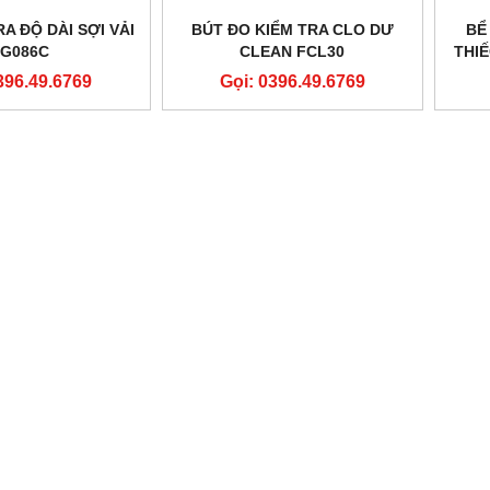
A ĐỘ DÀI SỢI VẢI
BÚT ĐO KIỂM TRA CLO DƯ
BỂ
G086C
CLEAN FCL30
THIẾ
396.49.6769
Gọi: 0396.49.6769