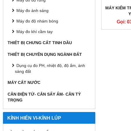
Máy đo độ rung
MÁY KIỂM TR
Máy đo ánh sáng
Y
Máy đo độ nhám bóng
Gọi: 0
Máy đo khí cầm tay
THIẾT BỊ CHƯNG CẤT TINH DẦU
THIẾT BỊ CHUYÊN DỤNG NGÀNH ĐẤT
Dụng cụ đo PH, nhiệt độ, độ ẩm, ánh
sáng đất
MÁY CẤT NƯỚC
CÂN ĐIỆN TỬ- CÂN SẤY ẨM- CÂN TỶ
TRỌNG
KÍNH HIỂN VI-KÍNH LÚP