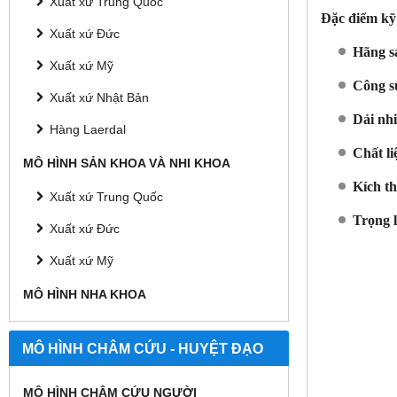
Xuất xứ Trung Quốc
Đặc điểm kỹ 
Xuất xứ Đức
Hãng s
Xuất xứ Mỹ
Công s
Xuất xứ Nhật Bản
Dải nhi
Hàng Laerdal
Chất li
MÔ HÌNH SẢN KHOA VÀ NHI KHOA
Kích th
Xuất xứ Trung Quốc
Trọng 
Xuất xứ Đức
Xuất xứ Mỹ
MÔ HÌNH NHA KHOA
MÔ HÌNH CHÂM CỨU - HUYỆT ĐẠO
MÔ HÌNH CHÂM CỨU NGƯỜI