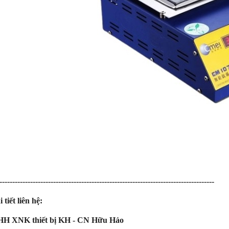
------------------------------------------------------------------------------------
 tiết liên hệ:
HH XNK thiết bị KH - CN Hữu Hảo