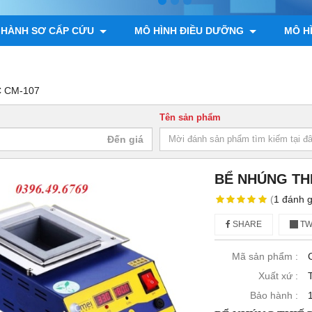
 HÀNH SƠ CẤP CỨU
MÔ HÌNH ĐIỀU DƯỠNG
MÔ H
ÌNH GIẢI PHẪU ĐỘNG VẬT, THỰC VẬT
MÔ HÌNH BỘ XƯƠNG
C CM-107
Tên sản phẩm
BỂ NHÚNG THI
(
1
đánh g
SHARE
TW
Mã sản phẩm :
Xuất xứ :
Bảo hành :