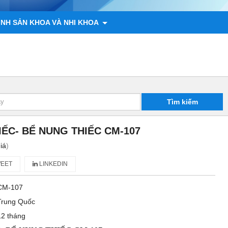
ÌNH SẢN KHOA VÀ NHI KHOA
 ĐỘNG VẬT
CHÍNH SÁCH
LIÊN HỆ
Tìm kiếm
ẾC- BỂ NUNG THIẾC CM-107
iá
)
EET
LINKEDIN
CM-107
Trung Quốc
12 tháng