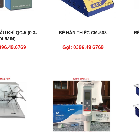
U KHÍ QC-5 (0.3-
BỂ HÀN THIẾC CM-508
B
0L/MIN)
396.49.6769
Gọi: 0396.49.6769