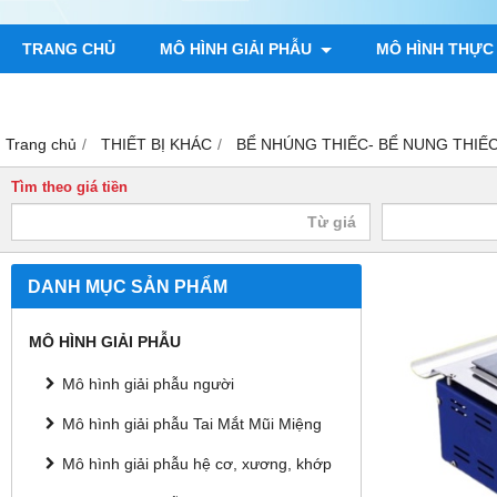
TRANG CHỦ
MÔ HÌNH GIẢI PHẪU
MÔ HÌNH THỰC
TRANH GIẢI PHẪU NGƯỜI
TRANH CHÂM CỨU
MÔ H
Trang chủ
THIẾT BỊ KHÁC
BỂ NHÚNG THIẾC- BỂ NUNG THIẾ
Tìm theo giá tiền
DANH MỤC SẢN PHẨM
MÔ HÌNH GIẢI PHẪU
Mô hình giải phẫu người
Mô hình giải phẫu Tai Mắt Mũi Miệng
Mô hình giải phẫu hệ cơ, xương, khớp