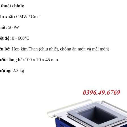
thuật chính:
ản xuất:
CMW / Cmei
uất:
500W
ệt độ:
0 - 600°C
ệu bể:
Hợp kim Titan (chịu nhiệt, chống ăn mòn và mài mòn)
ước lòng bể:
100 x 70 x 45 mm
lượng:
2.3 kg