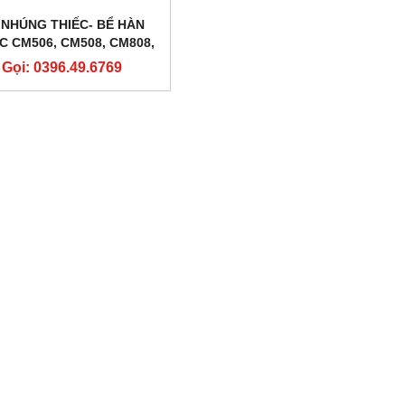
 NHÚNG THIẾC- BỂ HÀN
C CM506, CM508, CM808,
CM108
Gọi: 0396.49.6769