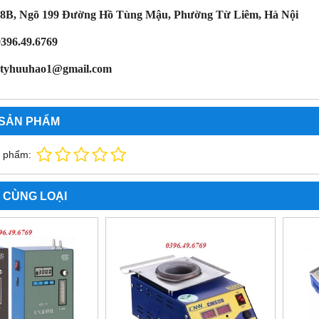
 18B, Ngõ 199 Đường Hồ Tùng Mậu, Phường Từ Liêm, Hà Nội
0396.49.6769
gtyhuuhao1@gmail.com
 SẢN PHẨM
n phẩm:
 CÙNG LOẠI