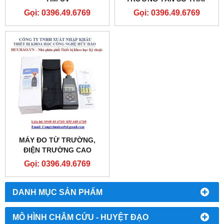
EMF828
Gọi: 0396.49.6769
Gọi: 0396.49.6769
MÁY ĐO TỪ TRƯỜNG,
ĐIỆN TRƯỜNG CAO
EMF829
Gọi: 0396.49.6769
DANH MỤC SẢN PHẨM
MÔ HÌNH CHÂM CỨU - HUYỆT ĐẠO