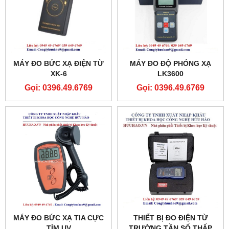
MÁY ĐO BỨC XẠ ĐIỆN TỪ
MÁY ĐO ĐỘ PHÓNG XẠ
XK-6
LK3600
Gọi: 0396.49.6769
Gọi: 0396.49.6769
MÁY ĐO BỨC XẠ TIA CỰC
THIẾT BỊ ĐO ĐIỆN TỪ
TÍM UV
TRƯỜNG TẦN SỐ THẤP