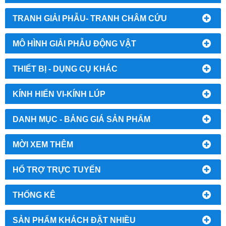
TRANH GIẢI PHẪU- TRANH CHÂM CỨU
MÔ HÌNH GIẢI PHẪU ĐỘNG VẬT
THIẾT BỊ - DỤNG CỤ KHÁC
KÍNH HIỂN VI-KÍNH LÚP
DANH MỤC - BẢNG GIÁ SẢN PHẨM
MỜI XEM THÊM
HỔ TRỢ TRỰC TUYẾN
THỐNG KÊ
SẢN PHẨM KHÁCH ĐẶT NHIỀU