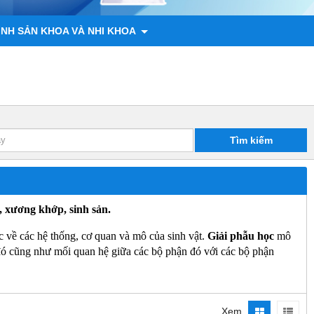
ÌNH SẢN KHOA VÀ NHI KHOA
 ĐỘNG VẬT
CHÍNH SÁCH
LIÊN HỆ
Tìm kiếm
, xương khớp, sinh sản.
 về các hệ thống, cơ quan và mô của sinh vật.
Giải phẫu học
mô
 đó cũng như mối quan hệ giữa các bộ phận đó với các bộ phận
Xem