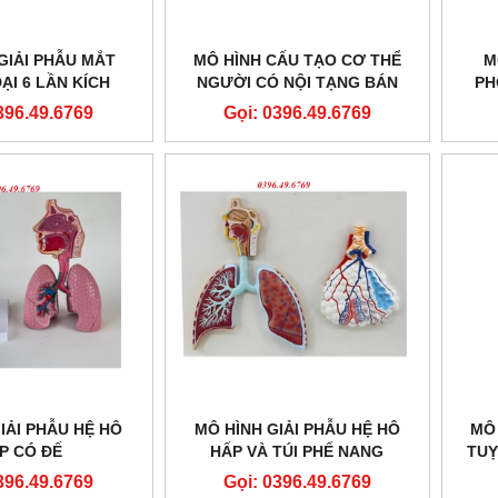
GIẢI PHẪU MẮT
MÔ HÌNH CẤU TẠO CƠ THỂ
M
ẠI 6 LẦN KÍCH
NGƯỜI CÓ NỘI TẠNG BÁN
PH
ỚC THẬT
THÂN 85CM 23 PHẦN THÁO
396.49.6769
Gọi: 0396.49.6769
RỜI
IẢI PHẪU HỆ HÔ
MÔ HÌNH GIẢI PHẪU HỆ HÔ
MÔ 
P CÓ ĐẾ
HẤP VÀ TÚI PHẾ NANG
TUỴ
396.49.6769
Gọi: 0396.49.6769