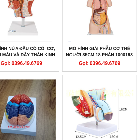
ÌNH NỬA ĐẦU CÓ CỔ, CƠ,
MÔ HÌNH GIẢI PHẪU CƠ THỂ
 MÁU VÀ DÂY THẦN KINH
NGƯỜI 85CM 18 PHẦN 1000193
1000221
[B19]- CLASSIC UNISEX HUMAN
Gọi: 0396.49.6769
Gọi: 0396.49.6769
TORSO MODEL WITH OPENED
NECK AND BACK