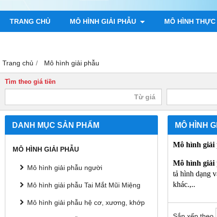
TRANG CHỦ
MÔ HÌNH GIẢI PHẪU
MÔ HÌNH THỰC
TRANH GIẢI PHẪU NGƯỜI
TRANH CHÂM CỨU
MÔ H
Trang chủ
Mô hình giải phẫu
Tìm theo giá tiền
DANH MỤC SẢN PHẨM
MÔ HÌNH G
Mô hình giải
MÔ HÌNH GIẢI PHẪU
Mô hình giải
Mô hình giải phẫu người
tả hình dạng 
khác.,..
Mô hình giải phẫu Tai Mắt Mũi Miệng
Mô hình giải phẫu hệ cơ, xương, khớp
Sắp xếp theo