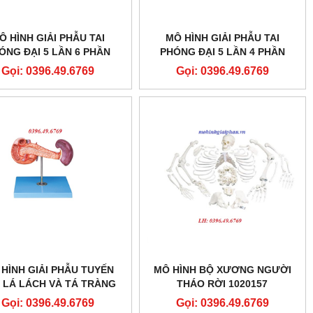
Ô HÌNH GIẢI PHẪU TAI
MÔ HÌNH GIẢI PHẪU TAI
ÓNG ĐẠI 5 LẦN 6 PHẦN
PHÓNG ĐẠI 5 LẦN 4 PHẦN
THÁO RỜI
THÁO RỜI
Gọi: 0396.49.6769
Gọi: 0396.49.6769
HÌNH GIẢI PHẪU TUYẾN
MÔ HÌNH BỘ XƯƠNG NGƯỜI
 LÁ LÁCH VÀ TÁ TRÀNG
THÁO RỜI 1020157
MODEL GD/A12004
Gọi: 0396.49.6769
Gọi: 0396.49.6769