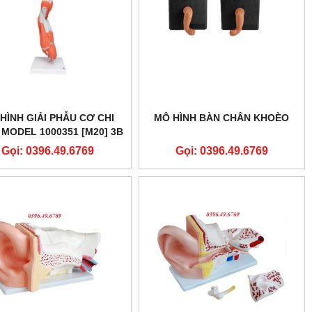
HÌNH GIẢI PHẪU CƠ CHI
MÔ HÌNH BÀN CHÂN KHOÈO
 MODEL 1000351 [M20] 3B
SCIENTIFIC
Gọi: 0396.49.6769
Gọi: 0396.49.6769