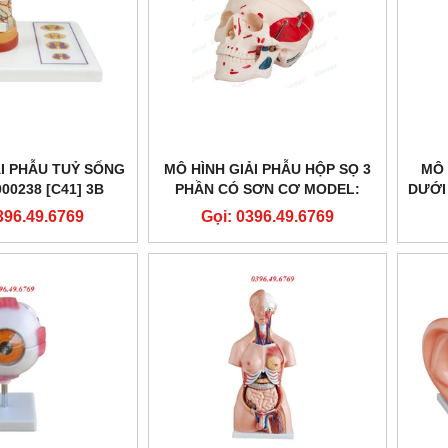
ẢI PHẪU TUỶ SỐNG
MÔ HÌNH GIẢI PHẪU HỘP SỌ 3
MÔ 
00238 [C41] 3B
PHẦN CÓ SƠN CƠ MODEL:
DƯỚI
IENTIFIC
GD/A11111/2 HÃNG SẢN XUẤT
396.49.6769
Gọi: 0396.49.6769
SHANGHAI HONGLIAN