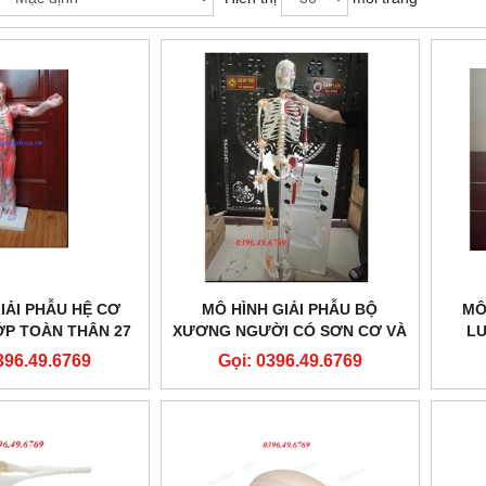
IẢI PHẪU HỆ CƠ
MÔ HÌNH GIẢI PHẪU BỘ
MÔ
P TOÀN THÂN 27
XƯƠNG NGƯỜI CÓ SƠN CƠ VÀ
L
 THÁO RỜI
DÂY CHẰNG KÍCH THƯỚC
XƯƠ
396.49.6769
Gọi: 0396.49.6769
THẬT