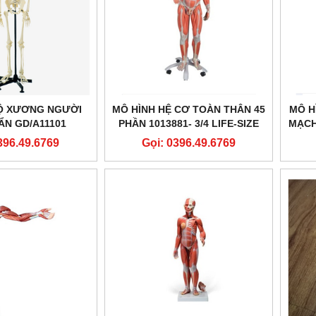
Ộ XƯƠNG NGƯỜI
MÔ HÌNH HỆ CƠ TOÀN THÂN 45
MÔ H
ẨN GD/A11101
PHẦN 1013881- 3/4 LIFE-SIZE
MẠCH
DUAL SEX HUMAN MUSCLE
396.49.6769
Gọi: 0396.49.6769
MODEL ON METAL STAND, 45-
PART