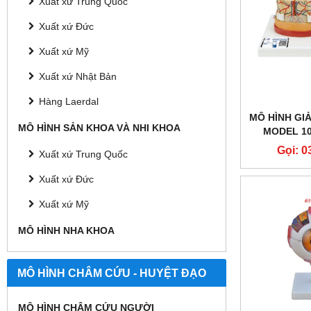
Xuất xứ Trung Quốc
Xuất xứ Đức
Xuất xứ Mỹ
Xuất xứ Nhật Bản
Hàng Laerdal
MÔ HÌNH GI
MÔ HÌNH SẢN KHOA VÀ NHI KHOA
MODEL 10
SC
Gọi: 0
Xuất xứ Trung Quốc
Xuất xứ Đức
Xuất xứ Mỹ
MÔ HÌNH NHA KHOA
MÔ HÌNH CHÂM CỨU - HUYỆT ĐẠO
MÔ HÌNH CHÂM CỨU NGƯỜI