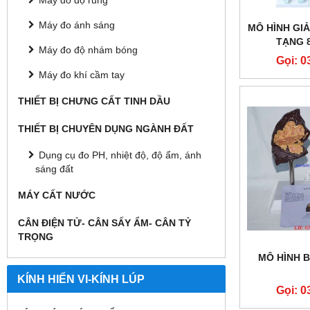
Máy đo độ rung
Máy đo ánh sáng
MÔ HÌNH GIẢ
TẠNG 
Máy đo độ nhám bóng
Gọi: 0
Máy đo khí cầm tay
THIẾT BỊ CHƯNG CẤT TINH DẦU
THIẾT BỊ CHUYÊN DỤNG NGÀNH ĐẤT
Dụng cụ đo PH, nhiệt độ, độ ẩm, ánh
sáng đất
MÁY CẤT NƯỚC
CÂN ĐIỆN TỬ- CÂN SẤY ẨM- CÂN TỶ
TRỌNG
MÔ HÌNH B
KÍNH HIỂN VI-KÍNH LÚP
Gọi: 0