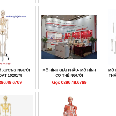
Ộ XƯƠNG NGƯỜI
MÔ HÌNH GIẢI PHẪU- MÔ HÌNH
MÔ 
OẠT 1020178
CƠ THỂ NGƯỜI
THÁ
396.49.6769
Gọi: 0396.49.6769