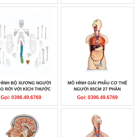
HÌNH BỘ XƯƠNG NGƯỜI
MÔ HÌNH GIẢI PHẪU CƠ THỂ
O RỜI VỚI KÍCH THƯỚC
NGƯỜI 85CM 27 PHẦN
CHUẨN
Gọi: 0396.49.6769
Gọi: 0396.49.6769