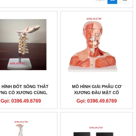
 HÌNH ĐỐT SỐNG THẮT
MÔ HÌNH GIẢI PHẪU CƠ
ƯNG CÓ XƯƠNG CÙNG,
XƯƠNG ĐẦU MẶT CỔ
NG CÙNG, VÀ THOÁT VỊ
Gọi: 0396.49.6769
Gọi: 0396.49.6769
ĐĨA ĐỆM