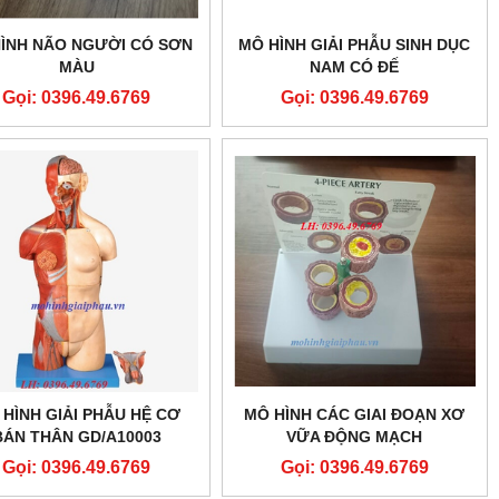
ÌNH NÃO NGƯỜI CÓ SƠN
MÔ HÌNH GIẢI PHẪU SINH DỤC
MÀU
NAM CÓ ĐẾ
Gọi: 0396.49.6769
Gọi: 0396.49.6769
 HÌNH GIẢI PHẪU HỆ CƠ
MÔ HÌNH CÁC GIAI ĐOẠN XƠ
BÁN THÂN GD/A10003
VỮA ĐỘNG MẠCH
Gọi: 0396.49.6769
Gọi: 0396.49.6769