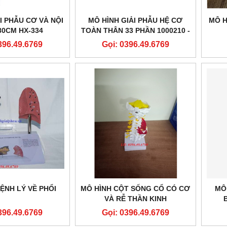
I PHẪU CƠ VÀ NỘI
MÔ HÌNH GIẢI PHẪU HỆ CƠ
MÔ H
80CM HX-334
TOÀN THÂN 33 PHẦN 1000210 -
1/2 LIFE-SIZE COMPLETE
396.49.6769
Gọi: 0396.49.6769
HUMAN DUAL SEX MUSCLE
MODEL, 33 PART
ỆNH LÝ VỀ PHỔI
MÔ HÌNH CỘT SỐNG CỔ CÓ CƠ
MÔ
VÀ RỄ THẦN KINH
396.49.6769
Gọi: 0396.49.6769