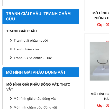
MÔ HÌNH 
TRANH GIẢI PHẪU- TRANH CHÂM
PHÓNG Đ
CỨU
THƯ
Gọi: 0
TRANH GIẢI PHẪU
Tranh giải phẫu người
Tranh châm cứu
Tranh 3B Scientific - Đức
MÔ HÌNH GIẢI PHẪU ĐỘNG VẬT
MÔ HÌNH GIẢI PHẪU ĐỘNG VẬT, THỰC
VẬT
MÔ HÌNH G
Mô hình giải phẫu động vật
HẤ
Gọi: 0
Mô hình châm cứu động vật