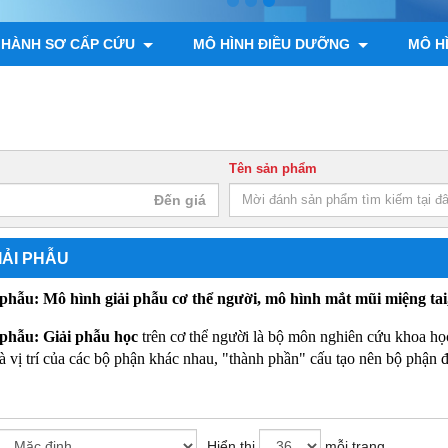
 HÀNH SƠ CẤP CỨU
MÔ HÌNH ĐIỀU DƯỠNG
MÔ H
ÌNH GIẢI PHẪU ĐỘNG VẬT, THỰC VẬT
MÔ HÌNH BỘ XƯƠNG
Tên sản phẩm
IẢI PHẪU
 phẫu: Mô hình giải phẫu cơ thể người, mô hình mắt mũi miệng tai
 phẫu: Giải phẫu học
trên cơ thể người là bộ môn nghiên cứu khoa học
và vị trí của các bộ phận khác nhau, "thành phần" cấu tạo nên bộ phận
Hiển thị
mỗi trang