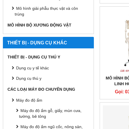
Mô hình giải phẫu thực vật và côn
trùng
MÔ HÌNH BỘ XƯƠNG ĐỘNG VẬT
THIẾT BỊ - DỤNG CỤ KHÁC
THIẾT BỊ - DỤNG CỤ THÚ Y
Dụng cụ y tế khác
MÔ HÌNH B
Dụng cụ thú y
LINH H
CÁC LOẠI MÁY ĐO CHUYÊN DỤNG
Gọi: 0
Máy đo độ ẩm
Máy đo độ ẩm gỗ, giấy, mùn cưa,
tường, bê tông
Máy đo độ ẩm ngũ cốc, nông sản,