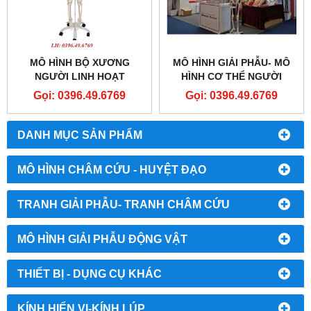
MÔ HÌNH BỘ XƯƠNG
MÔ HÌNH GIẢI PHẪU- MÔ
NGƯỜI LINH HOẠT
HÌNH CƠ THỂ NGƯỜI
1020178
Gọi: 0396.49.6769
Gọi: 0396.49.6769
DANH MỤC SẢN PHẨM
MÔ HÌNH CHÂM CỨU - HUYỆT ĐẠO
TRANH GIẢI PHẪU- TRANH CHÂM CỨU
MÔ HÌNH GIẢI PHẪU ĐỘNG VẬT
THIẾT BỊ - DỤNG CỤ KHÁC
KÍNH HIỂN VI-KÍNH LÚP