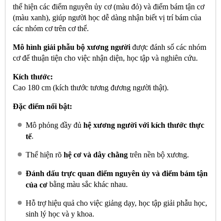
thể hiện các điểm nguyên ủy cơ (màu đỏ) và điểm bám tận cơ
(màu xanh), giúp người học dễ dàng nhận biết vị trí bám của
các nhóm cơ trên cơ thể.
Mô hình giải phẫu bộ xương người
được đánh số các nhóm
cơ để thuận tiện cho việc nhận diện, học tập và nghiên cứu.
Kích thước:
Cao 180 cm (kích thước tương đương người thật).
Đặc điểm nổi bật:
Mô phỏng đầy đủ
hệ xương người với kích thước thực
.
tế
Thể hiện rõ
hệ cơ và dây chằng
trên nền bộ xương.
Đánh dấu trực quan điểm nguyên ủy và điểm bám tận
bằng màu sắc khác nhau.
của cơ
Hỗ trợ hiệu quả cho việc giảng dạy, học tập giải phẫu học,
sinh lý học và y khoa.