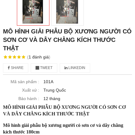
MÔ HÌNH GIẢI PHẪU BỘ XƯƠNG NGƯỜI CÓ
SƠN CƠ VÀ DÂY CHẰNG KÍCH THƯỚC
THẬT
(
1
đánh giá
)
SHARE
TWEET
LINKEDIN
Mã sản phẩm :
101A
Xuất xứ :
Trung Quốc
Bảo hành :
12 tháng
MÔ HÌNH GIẢI PHẪU BỘ XƯƠNG NGƯỜI CÓ SƠN CƠ
VÀ DÂY CHẰNG KÍCH THƯỚC THẬT
Mô hình giải phẫu bộ xương người có sơn cơ và dây chằng
kích thước 180cm