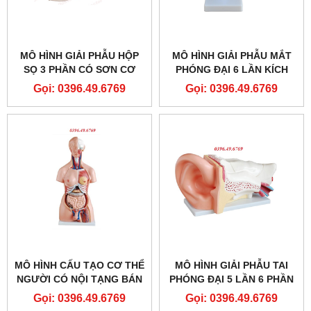
MÔ HÌNH GIẢI PHẪU HỘP
MÔ HÌNH GIẢI PHẪU MẮT
SỌ 3 PHẦN CÓ SƠN CƠ
PHÓNG ĐẠI 6 LẦN KÍCH
MODEL: GD/A11111/2
THƯỚC THẬT
Gọi: 0396.49.6769
Gọi: 0396.49.6769
HÃNG SẢN XUẤT
SHANGHAI HONGLIAN
MÔ HÌNH CẤU TẠO CƠ THỂ
MÔ HÌNH GIẢI PHẪU TAI
NGƯỜI CÓ NỘI TẠNG BÁN
PHÓNG ĐẠI 5 LẦN 6 PHẦN
THÂN 85CM 23 PHẦN
THÁO RỜI
Gọi: 0396.49.6769
Gọi: 0396.49.6769
THÁO RỜI