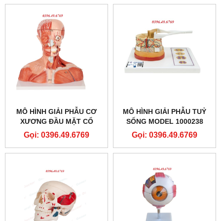
MÔ HÌNH GIẢI PHẪU CƠ
MÔ HÌNH GIẢI PHẪU TUỶ
XƯƠNG ĐẦU MẶT CỔ
SỐNG MODEL 1000238
[C41] 3B SCIENTIFIC
Gọi: 0396.49.6769
Gọi: 0396.49.6769