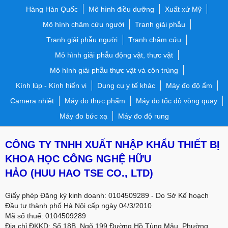
Hàng Hàn Quốc
Mô hình điều dưỡng
Xuất xứ Mỹ
Mô hình châm cứu người
Tranh giải phẫu
Tranh giải phẫu người
Tranh châm cứu
Mô hình giải phẫu động vật, thực vật
Mô hình giải phẫu thực vật và côn trùng
Kính lúp - Kính hiển vi
Dụng cụ y tế khác
Máy đo độ ẩm
Camera nhiệt
Máy đo thực phẩm
Máy đo tốc độ vòng quay
Máy đo bức xạ
Máy đo độ rung
CÔNG TY TNHH XUẤT NHẬP KHẨU THIẾT BỊ
KHOA HỌC CÔNG NGHỆ HỮU
HẢO
(HUU HAO TSE CO., LTD)
Giấy phép Đăng ký kinh doanh: 0104509289 - Do Sở Kế hoạch
Đầu tư thành phố Hà Nội cấp ngày 04/3/2010
Mã số thuế: 0104509289
Địa chỉ ĐKKD: Số 18B, Ngõ 199 Đường Hồ Tùng Mậu, Phường