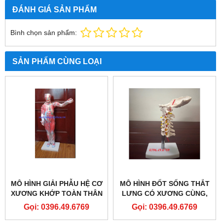
ĐÁNH GIÁ SẢN PHẨM
Bình chọn sản phẩm:
SẢN PHẨM CÙNG LOẠI
MÔ HÌNH GIẢI PHẪU HỆ CƠ
MÔ HÌNH ĐỐT SỐNG THẮT
XƯƠNG KHỚP TOÀN THÂN
LƯNG CÓ XƯƠNG CÙNG,
27 PHẦN THÁO RỜI
XƯƠNG CÙNG, VÀ THOÁT
Gọi: 0396.49.6769
Gọi: 0396.49.6769
VỊ ĐĨA ĐỆM