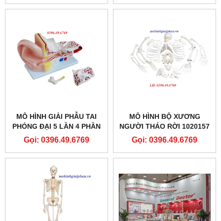
MÔ HÌNH GIẢI PHẪU TAI
MÔ HÌNH BỘ XƯƠNG
PHÓNG ĐẠI 5 LẦN 4 PHẦN
NGƯỜI THÁO RỜI 1020157
THÁO RỜI
Gọi: 0396.49.6769
Gọi: 0396.49.6769