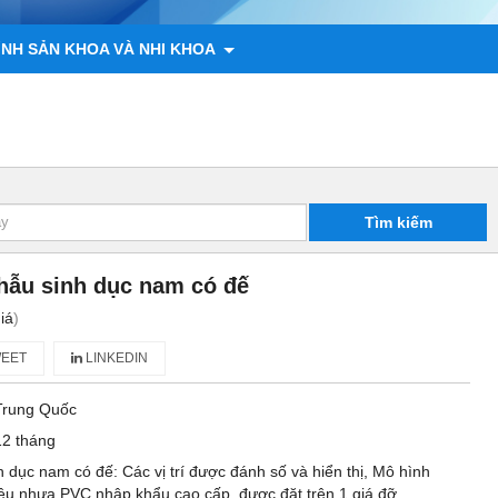
ÌNH SẢN KHOA VÀ NHI KHOA
 ĐỘNG VẬT
CHÍNH SÁCH
LIÊN HỆ
Tìm kiếm
phẫu sinh dục nam có đế
iá
)
EET
LINKEDIN
Trung Quốc
12 tháng
h dục nam có đế: Các vị trí được đánh số và hiển thị, Mô hình
ệu nhựa PVC nhập khẩu cao cấp, được đặt trên 1 giá đỡ.,...