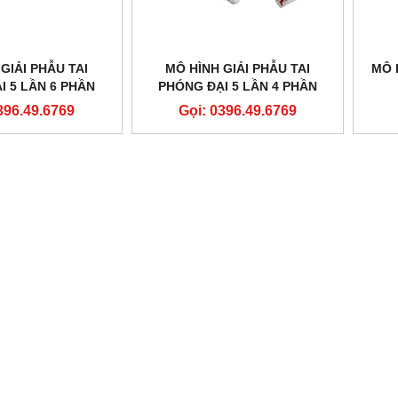
GIẢI PHẪU TAI
MÔ HÌNH GIẢI PHẪU TAI
MÔ 
I 5 LẦN 6 PHẦN
PHÓNG ĐẠI 5 LẦN 4 PHẦN
HÁO RỜI
THÁO RỜI
396.49.6769
Gọi: 0396.49.6769