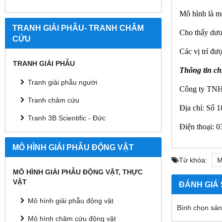
Mô hình là mổ
TRANH GIẢI PHẪU- TRANH CHÂM
Cho thấy dươn
CỨU
Các vị trí đượ
TRANH GIẢI PHẪU
Thông tin chi 
Tranh giải phẫu người
Công ty TNH
Tranh châm cứu
Địa chỉ:
Số 1
Tranh 3B Scientific - Đức
Điện thoại: 
MÔ HÌNH GIẢI PHẪU ĐỘNG VẬT
Từ khóa:
M
MÔ HÌNH GIẢI PHẪU ĐỘNG VẬT, THỰC
VẬT
ĐÁNH GIÁ
Mô hình giải phẫu động vật
Bình chọn sả
Mô hình châm cứu động vật