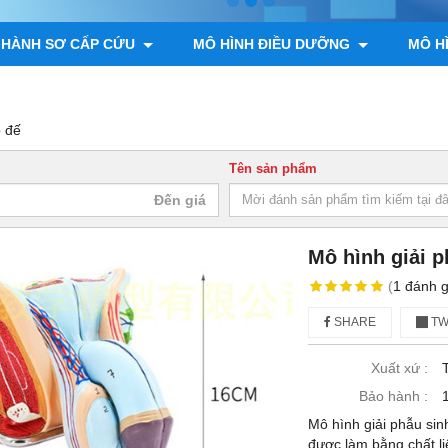
 HÀNH SƠ CẤP CỨU
MÔ HÌNH ĐIỀU DƯỠNG
MÔ H
ÌNH GIẢI PHẪU ĐỘNG VẬT, THỰC VẬT
MÔ HÌNH BỘ XƯƠNG
ó đế
Tên sản phẩm
Mô hình giải 
(
1
đánh g
SHARE
TW
Xuất xứ :
Bảo hành :
Mô hình giải phẫu sin
được làm bằng chất li