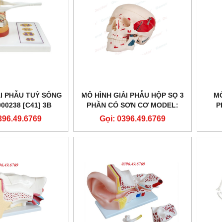
ẢI PHẪU TUỶ SỐNG
MÔ HÌNH GIẢI PHẪU HỘP SỌ 3
MÔ
00238 [C41] 3B
PHẦN CÓ SƠN CƠ MODEL:
P
IENTIFIC
GD/A11111/2 HÃNG SẢN XUẤT
396.49.6769
Gọi: 0396.49.6769
SHANGHAI HONGLIAN