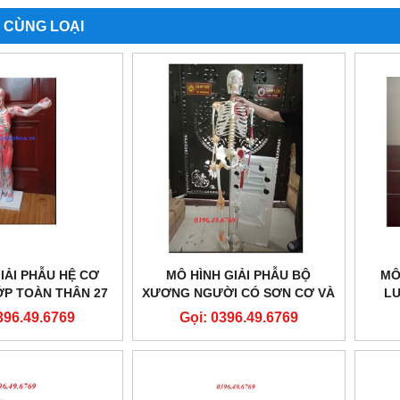
 CÙNG LOẠI
IẢI PHẪU HỆ CƠ
MÔ HÌNH GIẢI PHẪU BỘ
MÔ
P TOÀN THÂN 27
XƯƠNG NGƯỜI CÓ SƠN CƠ VÀ
L
 THÁO RỜI
DÂY CHẰNG KÍCH THƯỚC
XƯƠ
396.49.6769
Gọi: 0396.49.6769
THẬT