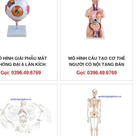
 HÌNH GIẢI PHẪU MẮT
MÔ HÌNH CẤU TẠO CƠ THỂ
HÓNG ĐẠI 6 LẦN KÍCH
NGƯỜI CÓ NỘI TẠNG BÁN
THƯỚC THẬT
THÂN 85CM 23 PHẦN THÁO
Gọi: 0396.49.6769
Gọi: 0396.49.6769
RỜI