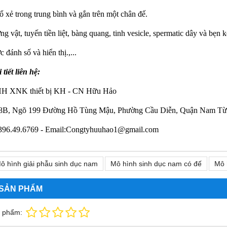
 xẻ trong trung bình và gắn trên một chân đế.
g vật, tuyến tiền liệt, bàng quang, tinh vesicle, spermatic dây và bẹn 
c đánh số và hiển thị.,...
tiết liên hệ:
H XNK thiết bị KH - CN Hữu Hảo
8B, Ngõ 199 Đường Hồ Tùng Mậu, Phường Cầu Diễn, Quận Nam Từ
0396.49.6769 -
Email:Congtyhuuhao1@gmail.com
ô hình giải phẫu sinh dục nam
Mô hình sinh dục nam có đế
Mô 
 SẢN PHẨM
n phẩm: