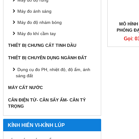
Máy đo độ rung
Máy đo ánh sáng
Máy đo độ nhám bóng
MÔ HÌNH 
PHÓNG ĐẠ
Máy đo khí cầm tay
T
Gọi: 0
THIẾT BỊ CHƯNG CẤT TINH DẦU
THIẾT BỊ CHUYÊN DỤNG NGÀNH ĐẤT
Dụng cụ đo PH, nhiệt độ, độ ẩm, ánh
sáng đất
MÁY CẤT NƯỚC
CÂN ĐIỆN TỬ- CÂN SẤY ẨM- CÂN TỶ
TRỌNG
KÍNH HIỂN VI-KÍNH LÚP