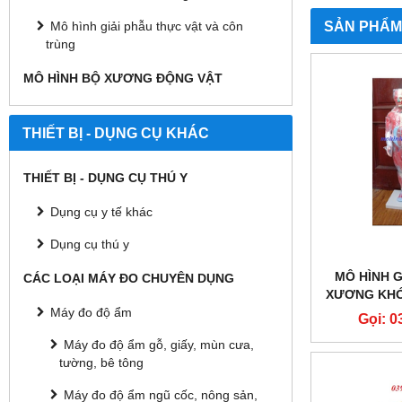
SẢN PHẨM
Mô hình giải phẫu thực vật và côn
trùng
MÔ HÌNH BỘ XƯƠNG ĐỘNG VẬT
THIẾT BỊ - DỤNG CỤ KHÁC
THIẾT BỊ - DỤNG CỤ THÚ Y
Dụng cụ y tế khác
Dụng cụ thú y
MÔ HÌNH G
CÁC LOẠI MÁY ĐO CHUYÊN DỤNG
XƯƠNG KHỚ
PHẦN
Máy đo độ ẩm
Gọi: 0
Máy đo độ ẩm gỗ, giấy, mùn cưa,
tường, bê tông
Máy đo độ ẩm ngũ cốc, nông sản,