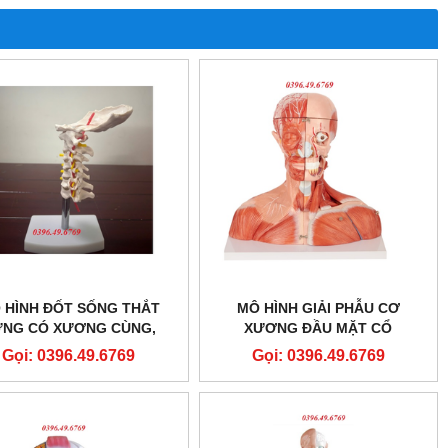
 HÌNH ĐỐT SỐNG THẮT
MÔ HÌNH GIẢI PHẪU CƠ
ƯNG CÓ XƯƠNG CÙNG,
XƯƠNG ĐẦU MẶT CỔ
NG CÙNG, VÀ THOÁT VỊ
Gọi: 0396.49.6769
Gọi: 0396.49.6769
ĐĨA ĐỆM