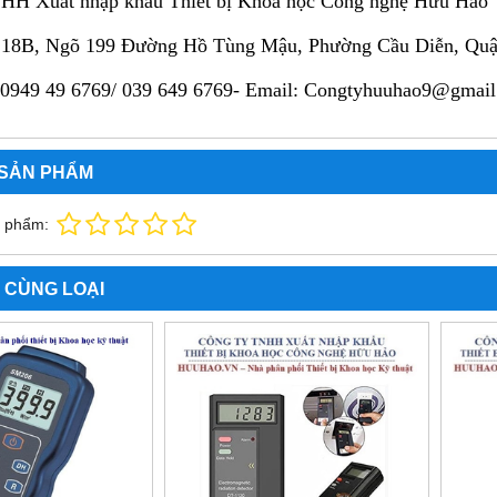
HH Xuất nhập khẩu Thiết bị Khoa học Công nghệ Hữu Hảo
ố 18B, Ngõ 199 Đường Hồ Tùng Mậu, Phường Cầu Diễn, Qu
: 0949 49 6769/ 039 649 6769- Email: Congtyhuuhao9@gmai
 SẢN PHẨM
n phẩm:
 CÙNG LOẠI