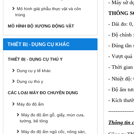
- Máy s
ử d
Mô hình giải phẫu thực vật và côn
TH
ÔNG S
trùng
-
Dải đo: 0
MÔ HÌNH BỘ XƯƠNG ĐỘNG VẬT
-
Độ ch
ính 
THIẾT BỊ - DỤNG CỤ KHÁC
-
Đ
úng t
ần 
-
Vượt qu
á
THIẾT BỊ - DỤNG CỤ THÚ Y
-
Thời gian 
Dụng cụ y tế khác
- Nhi
ệt độ:
Dụng cụ thú y
- Đ
ộ ẩm tư
CÁC LOẠI MÁY ĐO CHUYÊN DỤNG
-
Kích thướ
Máy đo độ ẩm
--------------
Máy đo độ ẩm gỗ, giấy, mùn cưa,
tường, bê tông
Thông tin c
Máy đo độ ẩm ngũ cốc, nông sản,