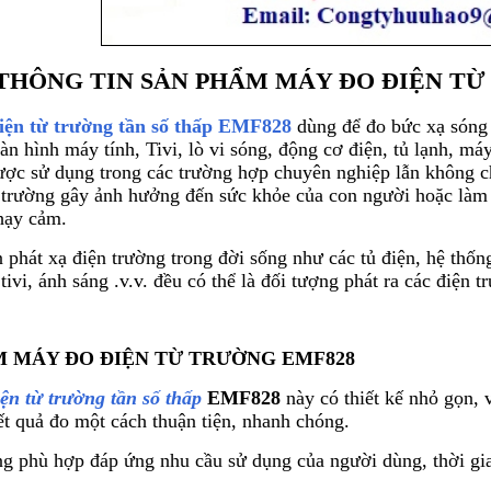
THÔNG TIN SẢN PHẨM MÁY ĐO ĐIỆN TỪ
i
ện từ trường
tần số thấp
EMF828
d
ùng đ
ể đo bức xạ s
óng
àn hình máy tính, Tivi, lò vi sóng, đ
ộng cơ điện, tủ lạnh, m
áy
ư
ợc sử dụng trong c
ác trư
ờng hợp chuy
ên nghi
ệp lẫn kh
ông c
 trường g
ây
ảnh hưởng đến sức khỏe của con người hoặc l
àm 
h
ạy cảm.
n ph
át x
ạ điện trường trong đời sống như c
ác t
ủ điện, hệ thốn
ivi, ánh sáng .v.v. đ
ều c
ó th
ể l
à đ
ối tượng ph
át ra các đi
ện t
M M
ÁY ĐO ĐI
ỆN TỪ TRƯỜNG EMF828
ện từ trường tần số thấp
EMF828
n
ày có thi
ết kế nhỏ gọn,
ết quả đo một c
ách thu
ận tiện, nhanh ch
óng.
ng ph
ù h
ợp đ
áp
ứng nhu cầu sử dụng của người d
ùng, th
ời gi