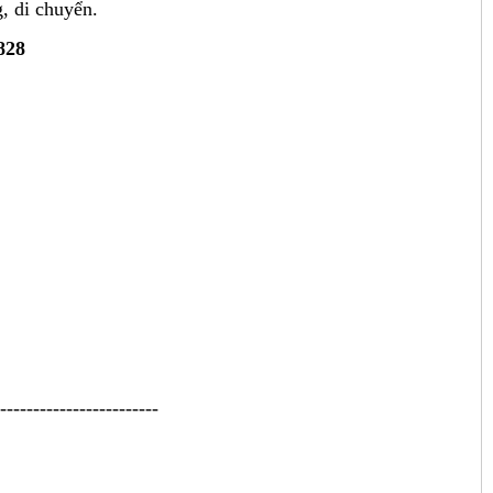
, di chuyển.
828
------------------------