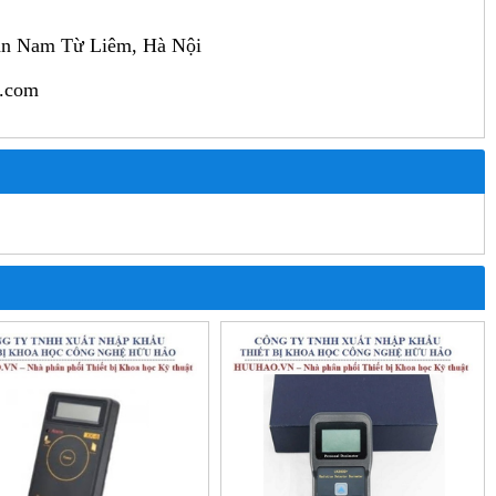
ận Nam Từ Liêm, Hà Nội
l.com