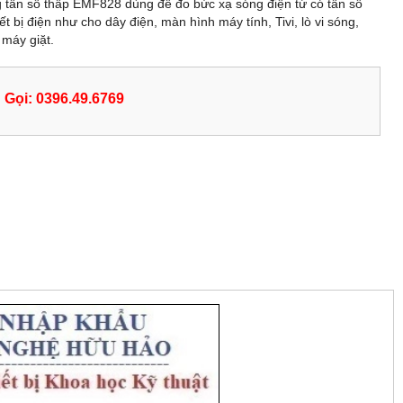
g tần số thấp EMF828 dùng để đo bức xạ sóng điện từ có tần số
iết bị điện như cho dây điện, màn hình máy tính, Tivi, lò vi sóng,
 máy giặt.
Gọi: 0396.49.6769