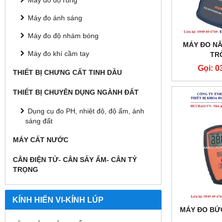
Máy đo độ rung
Máy đo ánh sáng
Máy đo độ nhám bóng
MÁY ĐO N
Máy đo khí cầm tay
TR
Gọi: 0
THIẾT BỊ CHƯNG CẤT TINH DẦU
THIẾT BỊ CHUYÊN DỤNG NGÀNH ĐẤT
Dụng cụ đo PH, nhiệt độ, độ ẩm, ánh
sáng đất
MÁY CẤT NƯỚC
CÂN ĐIỆN TỬ- CÂN SẤY ẨM- CÂN TỶ
TRỌNG
KÍNH HIỂN VI-KÍNH LÚP
MÁY ĐO BỨC