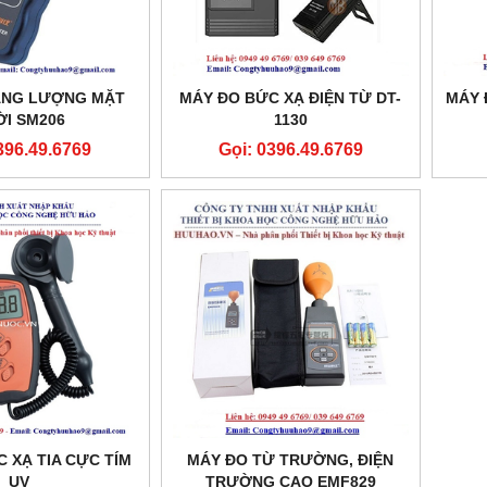
ĂNG LƯỢNG MẶT
MÁY ĐO BỨC XẠ ĐIỆN TỪ DT-
MÁY 
ỜI SM206
1130
396.49.6769
Gọi: 0396.49.6769
 XẠ TIA CỰC TÍM
MÁY ĐO TỪ TRƯỜNG, ĐIỆN
UV
TRƯỜNG CAO EMF829