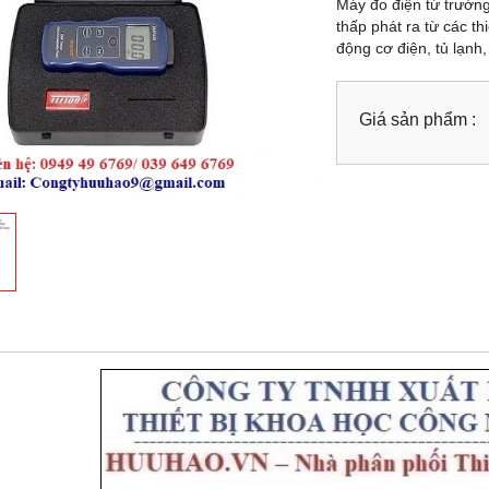
Máy đo điện từ trườn
thấp phát ra từ các th
động cơ điện, tủ lạnh,
Giá sản phẩm :