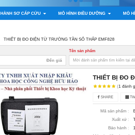
 HÀNH SƠ CẤP CỨU
MÔ HÌNH ĐIỀU DƯỠNG
MÔ H
ÌNH GIẢI PHẪU ĐỘNG VẬT, THỰC VẬT
MÔ HÌNH BỘ XƯƠNG
THIẾT BỊ ĐO ĐIỆN TỪ TRƯỜNG TẦN SỐ THẤP EMF828
Tên sản phẩm
THIẾT BỊ ĐO 
(
1
đánh g
SHARE
TW
Mã sản phẩm :
Xuất xứ :
Bảo hành :