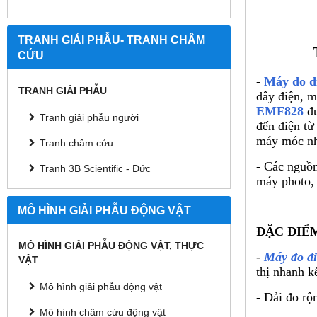
TRANH GIẢI PHẪU- TRANH CHÂM
CỨU
-
M
áy đo đ
TRANH GIẢI PHẪU
d
ây đi
ện, m
EMF828
đ
Tranh giải phẫu người
đ
ến điện từ
m
áy móc n
Tranh châm cứu
-
C
ác ngu
ồ
Tranh 3B Scientific - Đức
máy photo, t
MÔ HÌNH GIẢI PHẪU ĐỘNG VẬT
ĐẶC ĐIỂ
MÔ HÌNH GIẢI PHẪU ĐỘNG VẬT, THỰC
-
M
áy đo đi
VẬT
thị nhanh k
Mô hình giải phẫu động vật
- D
ải đo rộ
Mô hình châm cứu động vật