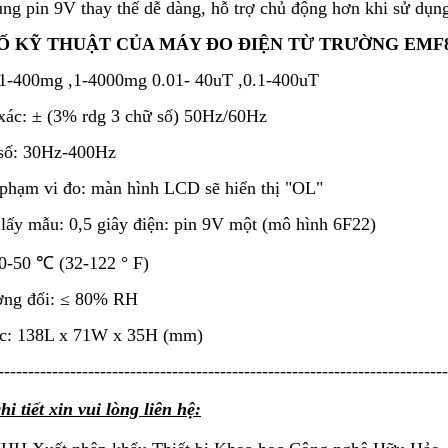
ụng pin 9V thay thế dễ d
àng, h
ỗ trợ chủ động hơn khi sử dụng
Ố KỸ THUẬT CỦA M
ÁY ĐO ĐI
ỆN TỪ TRƯỜNG EMF
,1-400mg ,1-4000mg 0.01- 40uT ,0.1-400uT
xác: ± (3% rdg 3 ch
ữ số) 50Hz/60Hz
số: 30Hz-400Hz
 ph
ạm vi đo: m
àn hình LCD s
ẽ hiển thị "OL"
lấy mẫu: 0,5 gi
ây đi
ện: pin 9V một (m
ô hình 6F22)
 0-50
℃
(32-122 ° F)
ơng đối:
≤ 80% RH
c: 138L x 71W x 35H (mm)
---------------------------------------------------------------------------
hi tiết xin vui lòng liên hệ: