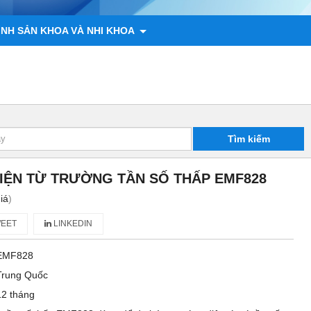
ÌNH SẢN KHOA VÀ NHI KHOA
 ĐỘNG VẬT
CHÍNH SÁCH
LIÊN HỆ
Tìm kiếm
ĐIỆN TỪ TRƯỜNG TẦN SỐ THẤP EMF828
iá
)
EET
LINKEDIN
EMF828
Trung Quốc
12 tháng