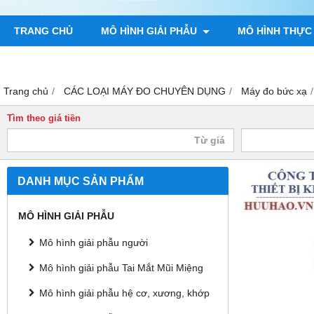
TRANG CHỦ
MÔ HÌNH GIẢI PHẪU
MÔ HÌNH THỰC
TRANH GIẢI PHẪU NGƯỜI
TRANH CHÂM CỨU
MÔ H
Trang chủ
CÁC LOẠI MÁY ĐO CHUYÊN DỤNG
Máy đo bức xạ
Tìm theo giá tiền
DANH MỤC SẢN PHẨM
MÔ HÌNH GIẢI PHẪU
Mô hình giải phẫu người
Mô hình giải phẫu Tai Mắt Mũi Miệng
Mô hình giải phẫu hệ cơ, xương, khớp