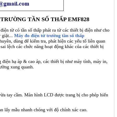
 TRƯỜNG TẦN SỐ THẤP EMF828
 đi
ện từ c
ó t
ần số thấp ph
át ra t
ừ c
ác thi
ết bị điện như cho
 gi
ặt...
Máy đo điện từ trường tần số thấp
huyên, dùng đ
ể kiểm tra, ph
át hi
ện c
ác y
ếu tố li
ên quan
sai l
ệch c
ác ch
ức năng hoạt động kh
ác c
ủa c
ác thi
ết bị
g điện hạ
áp & cao áp, các thi
ết bị như m
áy tính, máy in,
rường xung quanh.
 vừa tay cầm. M
àn hình LCD đư
ợc trang bị cho ph
ép hi
ển
an lấy mẫu nhanh ch
óng v
ới độ ch
ính xác cao.