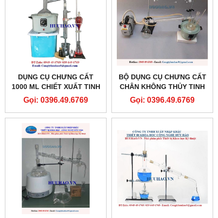
DỤNG CỤ CHƯNG CẤT
BỘ DỤNG CỤ CHƯNG CẤT
1000 ML CHIẾT XUẤT TINH
CHÂN KHÔNG THỦY TINH
DẦU BẰNG HƠI NƯỚC
2000 ML PHÒNG THÍ
Gọi: 0396.49.6769
Gọi: 0396.49.6769
MINI- CHẤT LIỆU THỦY
NGHIỆM
TINH