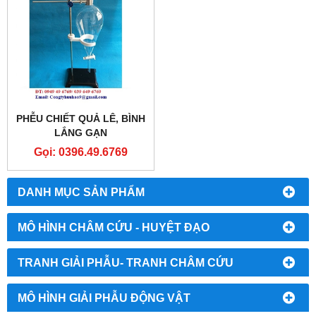
PHỄU CHIẾT QUẢ LÊ, BÌNH
LẮNG GẠN
Gọi: 0396.49.6769
DANH MỤC SẢN PHẨM
MÔ HÌNH CHÂM CỨU - HUYỆT ĐẠO
TRANH GIẢI PHẪU- TRANH CHÂM CỨU
MÔ HÌNH GIẢI PHẪU ĐỘNG VẬT