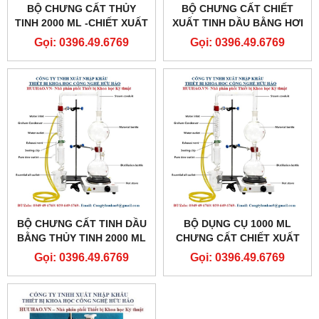
BỘ CHƯNG CẤT THỦY
BỘ CHƯNG CẤT CHIẾT
TINH 2000 ML -CHIẾT XUẤT
XUẤT TINH DẦU BẰNG HƠI
TINH DẦU BẰNG HƠI
NƯỚC MINI 1000 ML -
Gọi: 0396.49.6769
Gọi: 0396.49.6769
NƯỚC MINI
CHẤT LIỆU THỦY TINH
BỘ CHƯNG CẤT TINH DẦU
BỘ DỤNG CỤ 1000 ML
BẰNG THỦY TINH 2000 ML
CHƯNG CẤT CHIẾT XUẤT
DẠNG ĐỨNG CAO CẤP
TINH DẦU DẠNG ĐỨNG
Gọi: 0396.49.6769
Gọi: 0396.49.6769
BẰNG HƠI NƯỚC MINI