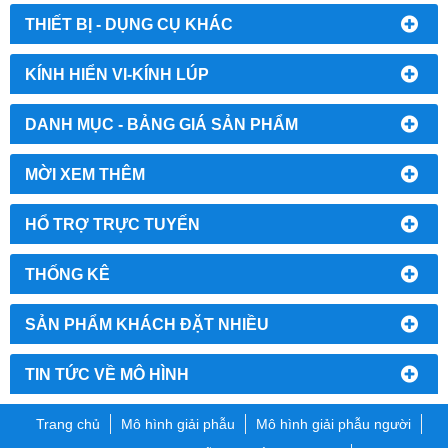
THIẾT BỊ - DỤNG CỤ KHÁC
KÍNH HIỂN VI-KÍNH LÚP
DANH MỤC - BẢNG GIÁ SẢN PHẨM
MỜI XEM THÊM
HỔ TRỢ TRỰC TUYẾN
THỐNG KÊ
SẢN PHẨM KHÁCH ĐẶT NHIỀU
TIN TỨC VỀ MÔ HÌNH
Trang chủ
Mô hình giải phẫu
Mô hình giải phẫu người