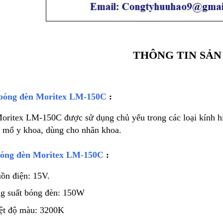
THÔNG TIN SẢN
bóng đèn Moritex LM-150C
:
ritex LM-150C được sử dụng chủ yếu trong các loại kính hiển
n mổ y khoa, dùng cho nhãn khoa.
óng đèn Moritex LM-150C
:
ồn điện: 15V.
g suất bóng đèn: 150W
ệt độ màu: 3200K