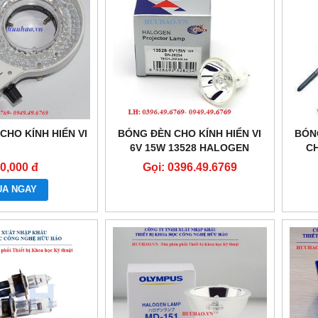
CHO KÍNH HIỂN VI
BÓNG ĐÈN CHO KÍNH HIỂN VI
BÓN
6V 15W 13528 HALOGEN
CH
0,000 đ
Gọi: 0396.49.6769
UA NGAY