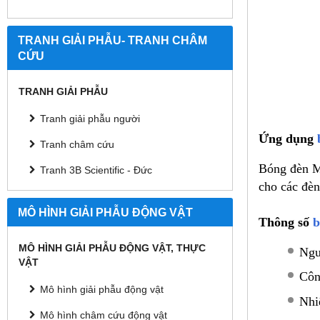
TRANH GIẢI PHẪU- TRANH CHÂM
CỨU
TRANH GIẢI PHẪU
Tranh giải phẫu người
Ứng dụng
Tranh châm cứu
Bóng đèn Mo
Tranh 3B Scientific - Đức
cho các đè
MÔ HÌNH GIẢI PHẪU ĐỘNG VẬT
Thông số
b
MÔ HÌNH GIẢI PHẪU ĐỘNG VẬT, THỰC
Ngu
VẬT
Côn
Mô hình giải phẫu động vật
Nhi
Mô hình châm cứu động vật