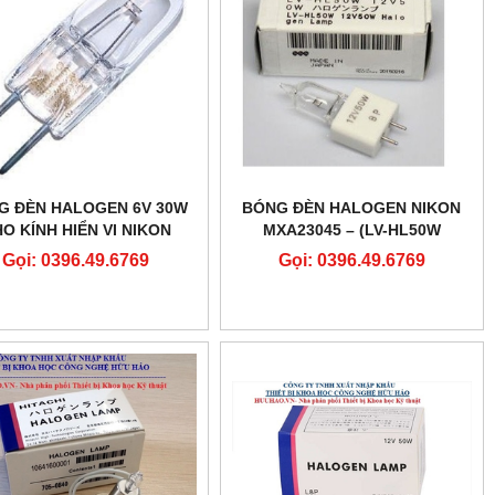
G ĐÈN HALOGEN 6V 30W
BÓNG ĐÈN HALOGEN NIKON
O KÍNH HIỂN VI NIKON
MXA23045 – (LV-HL50W
12V50W NIKON)
Gọi: 0396.49.6769
Gọi: 0396.49.6769