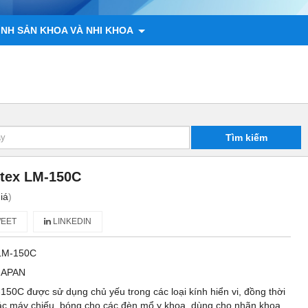
ÌNH SẢN KHOA VÀ NHI KHOA
 ĐỘNG VẬT
CHÍNH SÁCH
LIÊN HỆ
Tìm kiếm
itex LM-150C
iá
)
EET
LINKEDIN
LM-150C
JAPAN
150C được sử dụng chủ yếu trong các loại kính hiển vi, đồng thời
c máy chiếu, bóng cho các đèn mổ y khoa, dùng cho nhãn khoa.