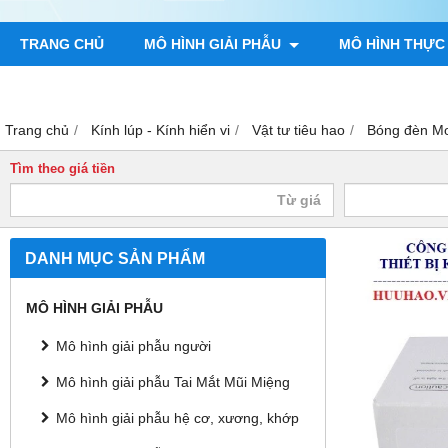
TRANG CHỦ
MÔ HÌNH GIẢI PHẪU
MÔ HÌNH THỰC
TRANH GIẢI PHẪU NGƯỜI
TRANH CHÂM CỨU
MÔ H
Trang chủ
Kính lúp - Kính hiển vi
Vật tư tiêu hao
Bóng đèn M
Tìm theo giá tiền
DANH MỤC SẢN PHẨM
MÔ HÌNH GIẢI PHẪU
Mô hình giải phẫu người
Mô hình giải phẫu Tai Mắt Mũi Miệng
Mô hình giải phẫu hệ cơ, xương, khớp