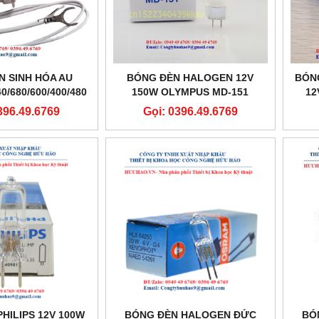
N SINH HÓA AU
BÓNG ĐÈN HALOGEN 12V
BÓN
/680/600/400/480
150W OLYMPUS MD-151
12
396.49.6769
Gọi: 0396.49.6769
HILIPS 12V 100W
BÓNG ĐÈN HALOGEN ĐỨC
BÓ