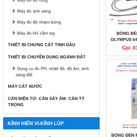
Máy đo độ rung
Máy đo ánh sáng
Máy đo độ nhám bóng
Máy đo khí cầm tay
BÓNG ĐÈ
OLYMPUS 640
THIẾT BỊ CHƯNG CẤT TINH DẦU
Gọi: 0
THIẾT BỊ CHUYÊN DỤNG NGÀNH ĐẤT
Dụng cụ đo PH, nhiệt độ, độ ẩm, ánh
sáng đất
MÁY CẤT NƯỚC
CÂN ĐIỆN TỬ- CÂN SẤY ẨM- CÂN TỶ
TRỌNG
KÍNH HIỂN VI-KÍNH LÚP
BÓNG ĐÈN P