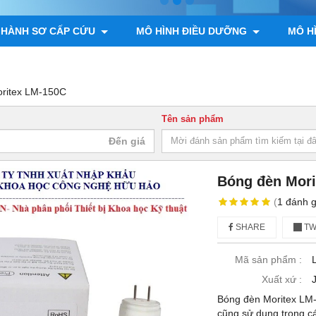
 HÀNH SƠ CẤP CỨU
MÔ HÌNH ĐIỀU DƯỠNG
MÔ H
ÌNH GIẢI PHẪU ĐỘNG VẬT, THỰC VẬT
MÔ HÌNH BỘ XƯƠNG
oritex LM-150C
Tên sản phẩm
Bóng đèn Mor
(
1
đánh g
SHARE
TW
Mã sản phẩm :
Xuất xứ :
Bóng đèn Moritex LM-
cũng sử dụng trong cá