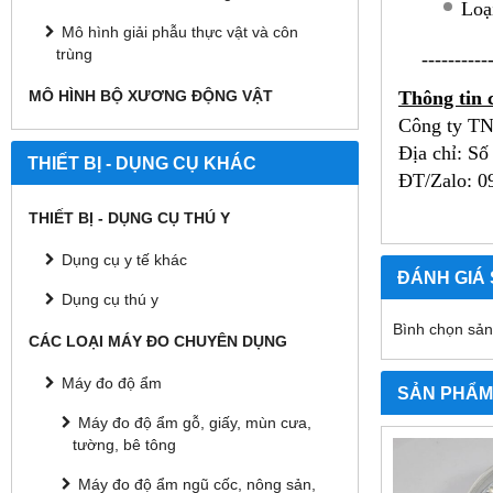
Loạ
Mô hình giải phẫu thực vật và côn
trùng
----------
Thông tin c
MÔ HÌNH BỘ XƯƠNG ĐỘNG VẬT
Công ty TN
Địa chỉ:
Số
THIẾT BỊ - DỤNG CỤ KHÁC
ĐT/Zalo: 09
THIẾT BỊ - DỤNG CỤ THÚ Y
Dụng cụ y tế khác
ĐÁNH GIÁ
Dụng cụ thú y
Bình chọn sả
CÁC LOẠI MÁY ĐO CHUYÊN DỤNG
Máy đo độ ẩm
SẢN PHẨM
Máy đo độ ẩm gỗ, giấy, mùn cưa,
tường, bê tông
Máy đo độ ẩm ngũ cốc, nông sản,