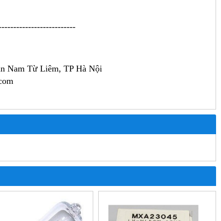
--------------------------
 
ận Nam Từ Liêm, TP Hà Nội
.com