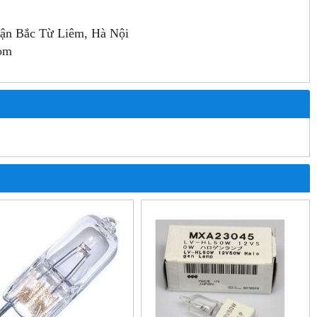
ận Bắc Từ Liêm, Hà Nội
com