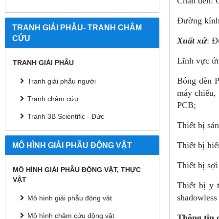
Chân đèn: 
Đường kín
TRANH GIẢI PHẪU- TRANH CHÂM
CỨU
Xuất xứ
: Đ
Lĩnh vực ứ
TRANH GIẢI PHẪU
Bóng đèn P
Tranh giải phẫu người
máy chiếu,
Tranh châm cứu
PCB;
Tranh 3B Scientific - Đức
Thiết bị sả
Thiết bị hiể
MÔ HÌNH GIẢI PHẪU ĐỘNG VẬT
Thiết bị sợ
MÔ HÌNH GIẢI PHẪU ĐỘNG VẬT, THỰC
VẬT
Thiết bị y 
shadowless p
Mô hình giải phẫu động vật
Mô hình châm cứu động vật
Thông tin c