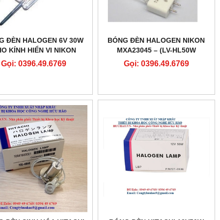
G ĐÈN HALOGEN 6V 30W
BÓNG ĐÈN HALOGEN NIKON
O KÍNH HIỂN VI NIKON
MXA23045 – (LV-HL50W
12V50W NIKON)
Gọi: 0396.49.6769
Gọi: 0396.49.6769