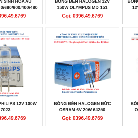
N SINH HÓA AU
BÓNG ĐÈN HALOGEN 12V
BÓN
/680/600/400/480
150W OLYMPUS MD-151
12
396.49.6769
Gọi: 0396.49.6769
HILIPS 12V 100W
BÓNG ĐÈN HALOGEN ĐỨC
BÓ
7023
OSRAM 6V 20W 64250
O
396.49.6769
Gọi: 0396.49.6769