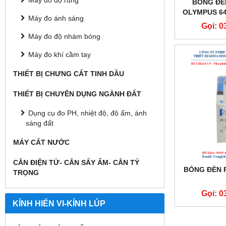
Máy đo độ rung
BÓNG ĐÈ
OLYMPUS 640
Máy đo ánh sáng
Gọi: 0
Máy đo độ nhám bóng
Máy đo khí cầm tay
THIẾT BỊ CHƯNG CẤT TINH DẦU
THIẾT BỊ CHUYÊN DỤNG NGÀNH ĐẤT
Dụng cụ đo PH, nhiệt độ, độ ẩm, ánh
sáng đất
MÁY CẤT NƯỚC
CÂN ĐIỆN TỬ- CÂN SẤY ẨM- CÂN TỶ
BÓNG ĐÈN P
TRỌNG
Gọi: 0
KÍNH HIỂN VI-KÍNH LÚP