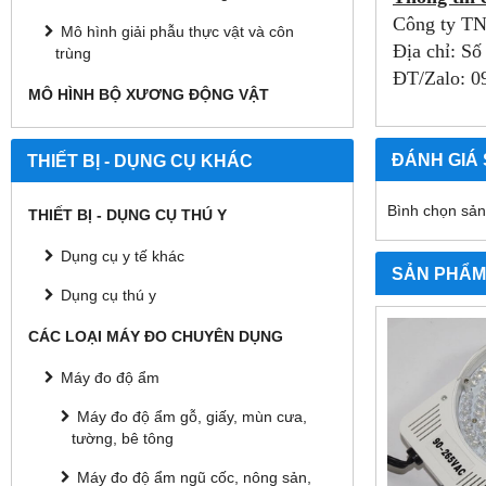
Công ty TN
Mô hình giải phẫu thực vật và côn
Địa chỉ: S
trùng
ĐT/Zalo: 0
MÔ HÌNH BỘ XƯƠNG ĐỘNG VẬT
ĐÁNH GIÁ
THIẾT BỊ - DỤNG CỤ KHÁC
Bình chọn sả
THIẾT BỊ - DỤNG CỤ THÚ Y
Dụng cụ y tế khác
SẢN PHẨM
Dụng cụ thú y
CÁC LOẠI MÁY ĐO CHUYÊN DỤNG
Máy đo độ ẩm
Máy đo độ ẩm gỗ, giấy, mùn cưa,
tường, bê tông
Máy đo độ ẩm ngũ cốc, nông sản,