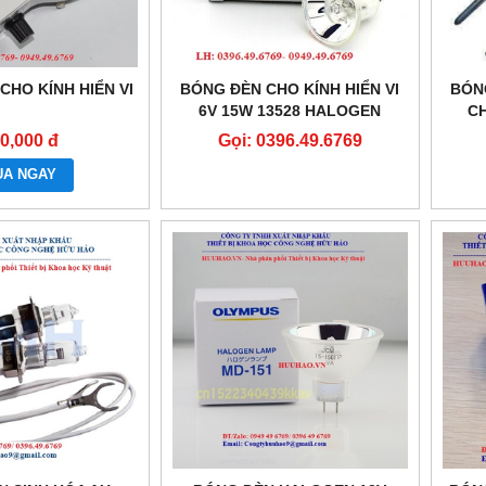
CHO KÍNH HIỂN VI
BÓNG ĐÈN CHO KÍNH HIỂN VI
BÓN
6V 15W 13528 HALOGEN
CH
0,000 đ
Gọi: 0396.49.6769
UA NGAY