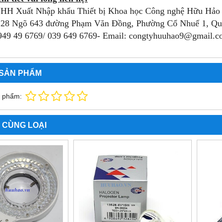
HH Xuất Nhập khẩu Thiết bị Khoa học Công nghệ Hữu Hảo
ố 28 Ngõ 643 đường Phạm Văn Đồng, Phường Cổ Nhuế 1, Qu
949 49 6769/ 039 649 6769- Email: congtyhuuhao9@gmail.
 SẢN PHẨM
n phẩm:
 CÙNG LOẠI