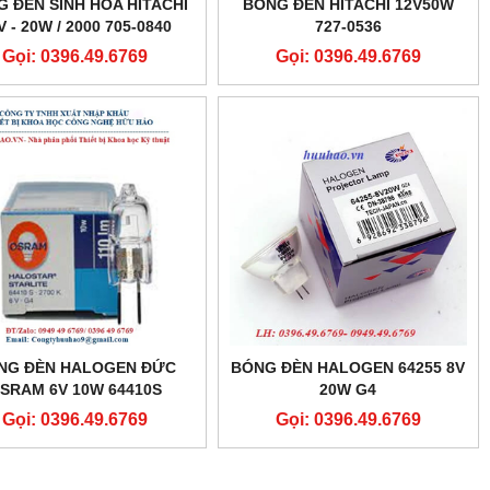
G ĐÈN SINH HÓA HITACHI
BÓNG ĐÈN HITACHI 12V50W
V - 20W / 2000 705-0840
727-0536
Gọi: 0396.49.6769
Gọi: 0396.49.6769
NG ĐÈN HALOGEN ĐỨC
BÓNG ĐÈN HALOGEN 64255 8V
SRAM 6V 10W 64410S
20W G4
Gọi: 0396.49.6769
Gọi: 0396.49.6769