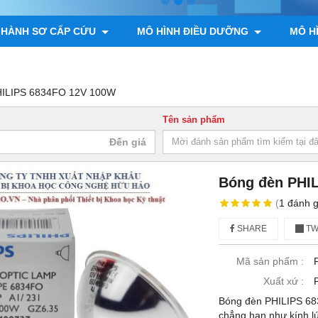
 HÀNH SƠ CẤP CỨU
MÔ HÌNH ĐIỀU DƯỠNG
MÔ H
ÌNH GIẢI PHẪU ĐỘNG VẬT, THỰC VẬT
MÔ HÌNH BỘ XƯƠNG
HILIPS 6834FO 12V 100W
Tên sản phẩm
Bóng đèn PHI
(
1
đánh g
SHARE
TW
Mã sản phẩm :
Xuất xứ :
Bóng đèn PHILIPS 683
chẳng hạn như kính l