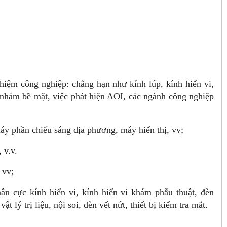
ệm công nghiệp: chẳng hạn như kính lúp, kính hiển vi,
hám bề mặt, việc phát hiện AOI, các ngành công nghiệp
máy phần chiếu sáng địa phương, máy hiển thị, vv;
 v.v.
 vv;
hân cực kính hiển vi, kính hiển vi khám phẫu thuật, đèn
 lý trị liệu, nội soi, đèn vết nứt, thiết bị kiểm tra mắt.