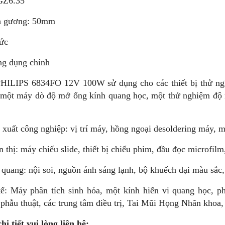
GZ6.35
h gương: 50mm
ức
ng dụng chính
HILIPS 6834FO 12V 100W sử dụng cho các thiết bị thử nghi
 một máy dò độ mở ống kính quang học, một thử nghiệm độ n
n xuất công nghiệp: vị trí máy, hồng ngoại desoldering máy, 
n thị: máy chiếu slide, thiết bị chiếu phim, đầu đọc microfilm,
i quang: nội soi, nguồn ánh sáng lạnh, bộ khuếch đại màu sắc,
tế: Máy phân tích sinh hóa, một kính hiển vi quang học, p
hẫu thuật, các trung tâm điều trị, Tai Mũi Họng Nhãn khoa, vật
hi tiết vui lòng liên hệ: