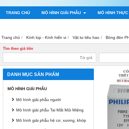
TRANG CHỦ
MÔ HÌNH GIẢI PHẪU
MÔ HÌNH THỰC
TRANH GIẢI PHẪU NGƯỜI
TRANH CHÂM CỨU
MÔ H
Trang chủ
Kính lúp - Kính hiển vi
Vật tư tiêu hao
Bóng đèn P
Tìm theo giá tiền
DANH MỤC SẢN PHẨM
MÔ HÌNH GIẢI PHẪU
Mô hình giải phẫu người
Mô hình giải phẫu Tai Mắt Mũi Miệng
Mô hình giải phẫu hệ cơ, xương, khớp