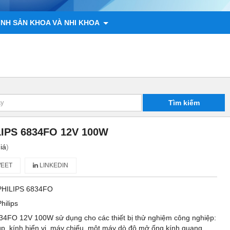
ÌNH SẢN KHOA VÀ NHI KHOA
 ĐỘNG VẬT
CHÍNH SÁCH
LIÊN HỆ
Tìm kiếm
LIPS 6834FO 12V 100W
iá
)
EET
LINKEDIN
PHILIPS 6834FO
Philips
4FO 12V 100W sử dụng cho các thiết bị thử nghiệm công nghiệp:
úp, kính hiển vi, máy chiếu, một máy dò độ mở ống kính quang