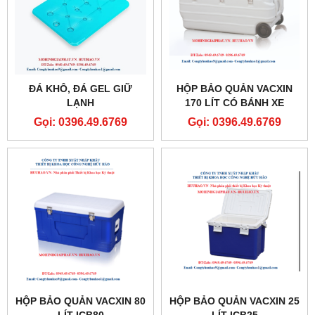
ĐÁ KHÔ, ĐÁ GEL GIỮ
HỘP BẢO QUẢN VACXIN
LẠNH
170 LÍT CÓ BÁNH XE
ICB170B
Gọi: 0396.49.6769
Gọi: 0396.49.6769
HỘP BẢO QUẢN VACXIN 80
HỘP BẢO QUẢN VACXIN 25