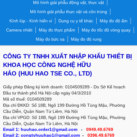
Mô hình giải phẫu động vật, thực vật
Mô hình giải phẫu thực vật và côn trùng
Kính lúp - Kính hiển vi
Dụng cụ y tế khác
Máy đo độ ẩm
Camera nhiệt
Máy đo thực phẩm
Máy đo tốc độ vòng quay
Máy đo bức xạ
Máy đo độ rung
CÔNG TY TNHH XUẤT NHẬP KHẨU THIẾT BỊ
KHOA HỌC CÔNG NGHỆ HỮU
HẢO
(HUU HAO TSE CO., LTD)
Giấy phép Đăng ký kinh doanh: 0104509289 - Do Sở Kế hoạch
Đầu tư thành phố Hà Nội cấp ngày 04/3/2010
Mã số thuế: 0104509289
Địa chỉ ĐKKD: Số 18B, Ngõ 199 Đường Hồ Tùng Mậu, Phường
Cầu Diễn, Quận Nam Từ Liêm, Hà Nội
Địa chỉ VPGD:
Số 18B, Ngõ 199 Đường Hồ Tùng Mậu, Phường
Cầu Diễn, Quận Nam Từ Liêm, Hà Nội
Email 1: huuhao.order1@gmail.com
-
0949.49.6769
Email 2: congtyhuuhao1@gmail.com
-
0396.49.6769