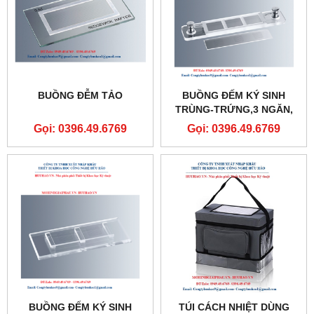
BUỒNG ĐỄM TẢO
BUỒNG ĐẾM KÝ SINH
TRÙNG-TRỨNG,3 NGĂN,
THÍCH HỢP ĐẾM MẪU
Gọi: 0396.49.6769
Gọi: 0396.49.6769
CHẤT LỎNG
BUỒNG ĐẾM KÝ SINH
TÚI CÁCH NHIỆT DÙNG