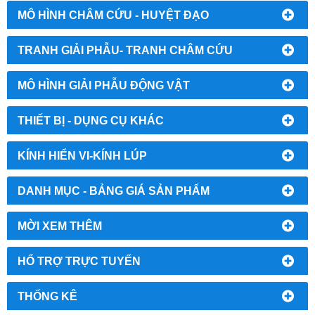
MÔ HÌNH CHÂM CỨU - HUYỆT ĐẠO
TRANH GIẢI PHẪU- TRANH CHÂM CỨU
MÔ HÌNH GIẢI PHẪU ĐỘNG VẬT
THIẾT BỊ - DỤNG CỤ KHÁC
KÍNH HIỂN VI-KÍNH LÚP
DANH MỤC - BẢNG GIÁ SẢN PHẨM
MỜI XEM THÊM
HỔ TRỢ TRỰC TUYẾN
THỐNG KÊ