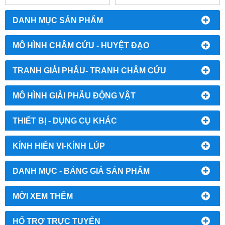
DANH MỤC SẢN PHẨM
MÔ HÌNH CHÂM CỨU - HUYỆT ĐẠO
TRANH GIẢI PHẪU- TRANH CHÂM CỨU
MÔ HÌNH GIẢI PHẪU ĐỘNG VẬT
THIẾT BỊ - DỤNG CỤ KHÁC
KÍNH HIỂN VI-KÍNH LÚP
DANH MỤC - BẢNG GIÁ SẢN PHẨM
MỜI XEM THÊM
HỔ TRỢ TRỰC TUYẾN