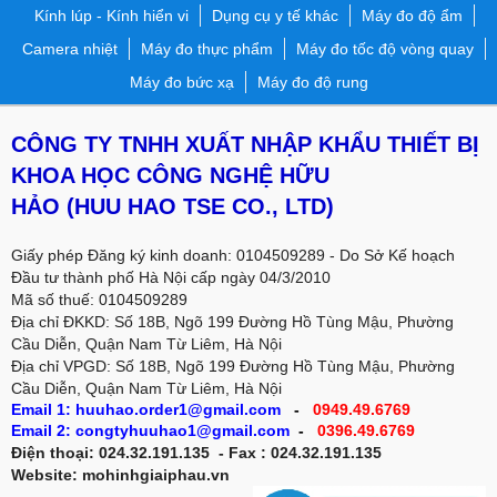
Kính lúp - Kính hiển vi
Dụng cụ y tế khác
Máy đo độ ẩm
Camera nhiệt
Máy đo thực phẩm
Máy đo tốc độ vòng quay
Máy đo bức xạ
Máy đo độ rung
CÔNG TY TNHH XUẤT NHẬP KHẨU THIẾT BỊ
KHOA HỌC CÔNG NGHỆ HỮU
HẢO
(HUU HAO TSE CO., LTD)
Giấy phép Đăng ký kinh doanh: 0104509289 - Do Sở Kế hoạch
Đầu tư thành phố Hà Nội cấp ngày 04/3/2010
Mã số thuế: 0104509289
Địa chỉ ĐKKD: Số 18B, Ngõ 199 Đường Hồ Tùng Mậu, Phường
Cầu Diễn, Quận Nam Từ Liêm, Hà Nội
Địa chỉ VPGD:
Số 18B, Ngõ 199 Đường Hồ Tùng Mậu, Phường
Cầu Diễn, Quận Nam Từ Liêm, Hà Nội
Email 1: huuhao.order1@gmail.com
-
0949.49.6769
Email 2: congtyhuuhao1@gmail.com
-
0396.49.6769
Điện thoại: 024.32.191.135 - Fax : 024.32.191.135
Website: mohinhgiaiphau.vn