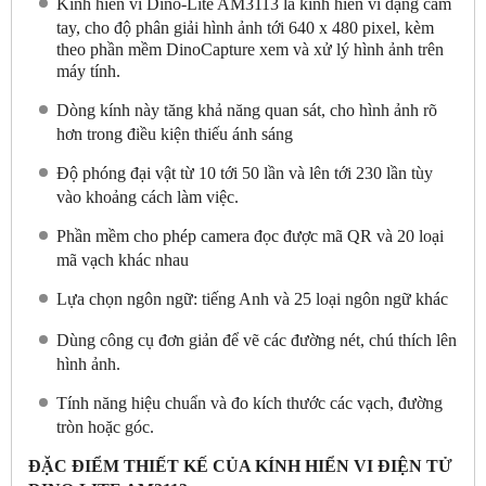
Kính hiển vi Dino-Lite AM3113 là kính hiển vi dạng cầm
tay, cho độ phân giải hình ảnh tới 640 x 480 pixel, kèm
theo phần mềm DinoCapture xem và xử lý hình ảnh trên
máy tính.
Dòng kính này tăng khả năng quan sát, cho hình ảnh rõ
hơn trong điều kiện thiếu ánh sáng
Độ phóng đại vật từ 10 tới 50 lần và lên tới 230 lần tùy
vào khoảng cách làm việc.
Phần mềm cho phép camera đọc được mã QR và 20 loại
mã vạch khác nhau
Lựa chọn ngôn ngữ: tiếng Anh và 25 loại ngôn ngữ khác
Dùng công cụ đơn giản để vẽ các đường nét, chú thích lên
hình ảnh.
Tính năng hiệu chuẩn và đo kích thước các vạch, đường
tròn hoặc góc.
ĐẶC ĐIỂM THIẾT KẾ CỦA KÍNH HIỂN VI ĐIỆN TỬ