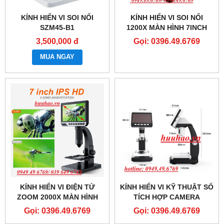
KÍNH HIỂN VI SOI NỔI
KÍNH HIỂN VI SOI NỔI
SZM45-B1
1200X MÀN HÌNH 7INCH
3,500,000 đ
Gọi: 0396.49.6769
MUA NGAY
KÍNH HIỂN VI ĐIỆN TỬ
KÍNH HIỂN VI KỸ THUẬT SỐ
ZOOM 2000X MÀN HÌNH
TÍCH HỢP CAMERA
7INCH
TERINO HDMI-HD1000X
Gọi: 0396.49.6769
Gọi: 0396.49.6769
(PHÓNG ĐẠI 1000X)