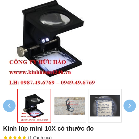
‹
›
Kính lúp mini 10X có thước đo
(
1
đánh giá
)