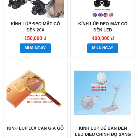
KÍNH LÚP ĐEO MẮT CÓ
KÍNH LÚP ĐEO MẮT CÓ
ĐÈN 20X
ĐÈN LED
150,000 đ
400,000 đ
MUA NGAY
MUA NGAY
KÍNH LÚP 10X CÁN GIẢ GỖ
KÍNH LÚP ĐỂ BÀN ĐÈN
LED ĐIỀU CHỈNH ĐỘ SÁNG