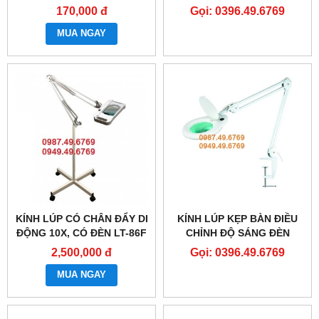
8066D3 LED
170,000 đ
Gọi: 0396.49.6769
MUA NGAY
KÍNH LÚP CÓ CHÂN ĐẨY DI
KÍNH LÚP KẸP BÀN ĐIỀU
ĐỘNG 10X, CÓ ĐÈN LT-86F
CHỈNH ĐỘ SÁNG ĐÈN
8066D2 LED
2,500,000 đ
Gọi: 0396.49.6769
MUA NGAY