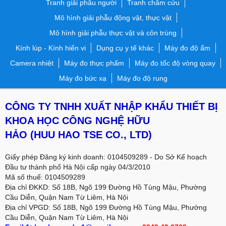
Tranh giải phẫu người
Tranh châm cứu
Mô hình giải phẫu động vật, thực vật
Mô hình giải phẫu thực vật và côn trùng
Kính lúp - Kính hiển vi
Dụng cụ y tế khác
Máy đo độ ẩm
Camera nhiệt
Máy đo thực phẩm
Máy đo tốc độ vòng quay
Máy đo bức xạ
Máy đo độ rung
CÔNG TY TNHH XUẤT NHẬP KHẨU THIẾT BỊ
KHOA HỌC CÔNG NGHỆ HỮU
HẢO
(HUU HAO TSE CO., LTD)
Giấy phép Đăng ký kinh doanh: 0104509289 - Do Sở Kế hoạch
Đầu tư thành phố Hà Nội cấp ngày 04/3/2010
Mã số thuế: 0104509289
Địa chỉ ĐKKD: Số 18B, Ngõ 199 Đường Hồ Tùng Mậu, Phường
Cầu Diễn, Quận Nam Từ Liêm, Hà Nội
Địa chỉ VPGD:
Số 18B, Ngõ 199 Đường Hồ Tùng Mậu, Phường
Cầu Diễn, Quận Nam Từ Liêm, Hà Nội