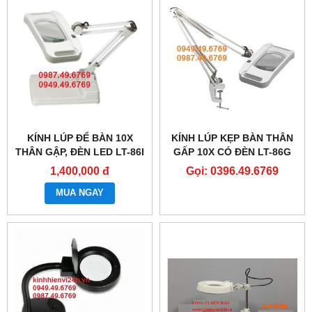
KÍNH LÚP ĐỂ BÀN 10X
KÍNH LÚP KẸP BÀN THÂN
THÂN GẬP, ĐÈN LED LT-86I
GẤP 10X CÓ ĐÈN LT-86G
1,400,000 đ
Gọi: 0396.49.6769
MUA NGAY