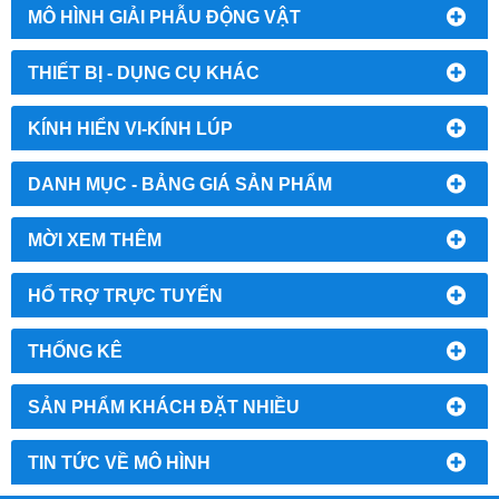
MÔ HÌNH GIẢI PHẪU ĐỘNG VẬT
THIẾT BỊ - DỤNG CỤ KHÁC
KÍNH HIỂN VI-KÍNH LÚP
DANH MỤC - BẢNG GIÁ SẢN PHẨM
MỜI XEM THÊM
HỔ TRỢ TRỰC TUYẾN
THỐNG KÊ
SẢN PHẨM KHÁCH ĐẶT NHIỀU
TIN TỨC VỀ MÔ HÌNH