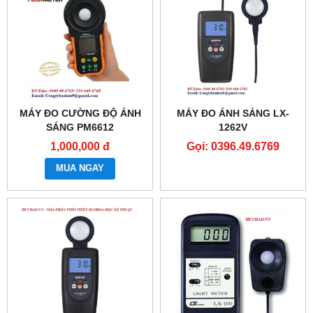
MÁY ĐO CƯỜNG ĐỘ ÁNH
MÁY ĐO ÁNH SÁNG LX-
SÁNG PM6612
1262V
PEAKMETER
1,000,000 đ
Gọi: 0396.49.6769
MUA NGAY