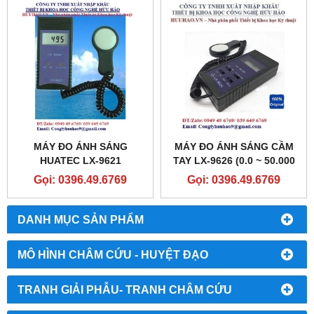
MÁY ĐO ÁNH SÁNG
MÁY ĐO ÁNH SÁNG CẦM
HUATEC LX-9621
TAY LX-9626 (0.0 ~ 50.000
LUX)
Gọi: 0396.49.6769
Gọi: 0396.49.6769
DANH MỤC SẢN PHẨM
MÔ HÌNH CHÂM CỨU - HUYỆT ĐẠO
TRANH GIẢI PHẪU- TRANH CHÂM CỨU