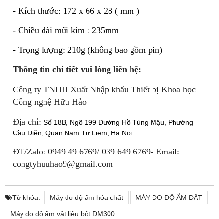
- Kích thư
ớ
c: 172 x 66 x 28 ( mm )
- Chi
ề
u dài mũi kim : 235mm
- Tr
ọ
ng lư
ợ
ng: 210g (không bao g
ồ
m pin)
Thông tin chi tiết vui lòng liên hệ:
Công ty TNHH Xuất Nhập khẩu Thiết bị Khoa học
Công nghệ Hữu Hảo
Địa chỉ:
Số 18B, Ngõ 199 Đường Hồ Tùng Mậu, Phường
Cầu Diễn, Quận Nam Từ Liêm, Hà Nội
ĐT/Zalo: 0949 49 6769/ 039 649 6769- Email:
congtyhuuhao9@gmail.com
Từ khóa:
Máy đo độ ẩm hóa chất
MÁY ĐO ĐỘ ẨM ĐẤT
Máy đo độ ẩm vật liệu bột DM300