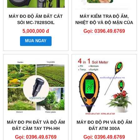
MÁY ĐO ĐỘ ẨM ĐẤT CÁT
MÁY KIỂM TRA ĐỘ ẨM,
SỎI MC-7828SOIL
NHIỆT ĐỘ VÀ ĐỘ MẶN CỦA
ĐẤT MODEL: TZS-ECW
5,000,000 đ
Gọi: 0396.49.6769
MUA NGAY
MÁY ĐO PH ĐẤT VÀ ĐỘ ẨM
MÁY ĐO ĐỘ PH VÀ ĐỘ ẨM
ĐẤT CẦM TAY TPH-HH
ĐẤT ATM 300A
Gọi: 0396.49.6769
Gọi: 0396.49.6769