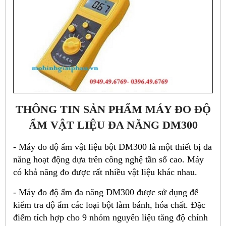
THÔNG TIN SẢN PHẨM MÁY ĐO ĐỘ
ẨM VẬT LIỆU ĐA NĂNG DM300
- Máy đo đ
ộ
ẩ
m v
ậ
t li
ệ
u bột DM300 là m
ộ
t thi
ế
t b
ị
đa
năng ho
ạ
t đ
ộ
ng d
ự
a trên công ngh
ệ
t
ầ
n s
ố
cao. Máy
có kh
ả
năng đo đư
ợ
c r
ấ
t nhi
ề
u v
ậ
t li
ệ
u khác nhau.
- Máy đo độ ẩm đa năng DM300 được sử dụng để
kiểm tra độ ẩm các loại bột làm bánh, hóa chất. Đặc
điểm tích hợp cho 9 nhóm nguyên liệu tăng độ chính