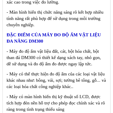
xác cao trong việc đo lường.
- Màn hình hiển thị chức năng sáng rõ kết hợp nhiều
tính năng rất phù hợp để sử dụng trong môi trường
chuyên nghiệp.
Đ
Ặ
C ĐI
Ể
M C
Ủ
A MÁY ĐO Đ
Ộ
Ẩ
M V
Ậ
T LI
Ệ
U
ĐA NĂNG DM300
- Máy đo độ ẩm vật liệu đất, cát, bột hóa chất, bột
than đá DM300 có thi
ế
t k
ế
d
ạ
ng xách tay, nh
ỏ
g
ọ
n,
d
ễ
s
ử
d
ụ
ng và đo đ
ộ
ẩ
m đo đư
ợ
c ngay l
ậ
p t
ứ
c.
- Máy có th
ể
th
ự
c hi
ệ
n đo đ
ộ
ẩ
m c
ủ
a các lo
ạ
i v
ậ
t li
ệ
u
khác nhau như: bông, v
ả
i, s
ợ
i; tư
ờ
ng bê tông, g
ỗ
... và
các lo
ạ
i hóa ch
ấ
t công nghi
ệ
p khác..
- Máy có màn hình hi
ể
n th
ị
k
ỹ
thu
ậ
t s
ố
LCD, đư
ợ
c
tích h
ợ
p đèn n
ề
n h
ỗ
tr
ợ
cho phép đ
ọ
c chính xác và rõ
ràng trong tình tr
ạ
ng thi
ế
u sáng