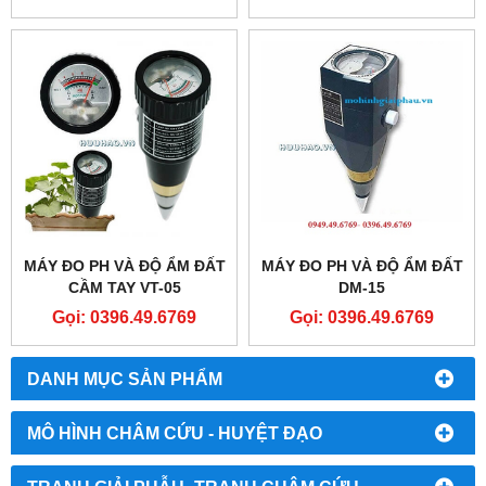
MÁY ĐO PH VÀ ĐỘ ẨM ĐẤT
MÁY ĐO PH VÀ ĐỘ ẨM ĐẤT
CẦM TAY VT-05
DM-15
Gọi: 0396.49.6769
Gọi: 0396.49.6769
DANH MỤC SẢN PHẨM
MÔ HÌNH CHÂM CỨU - HUYỆT ĐẠO