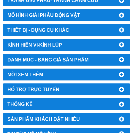
TRANH GIẢI PHẪU- TRANH CHÂM CỨU
MÔ HÌNH GIẢI PHẪU ĐỘNG VẬT
THIẾT BỊ - DỤNG CỤ KHÁC
KÍNH HIỂN VI-KÍNH LÚP
DANH MỤC - BẢNG GIÁ SẢN PHẨM
MỜI XEM THÊM
HỔ TRỢ TRỰC TUYẾN
THỐNG KÊ
SẢN PHẨM KHÁCH ĐẶT NHIỀU