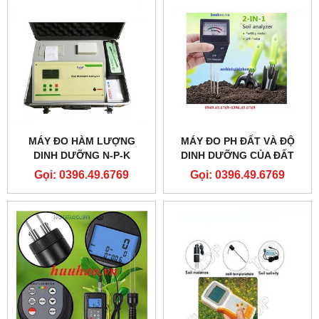
MÁY ĐO HÀM LƯỢNG
MÁY ĐO PH ĐẤT VÀ ĐỘ
DINH DƯỠNG N-P-K
DINH DƯỠNG CỦA ĐẤT
TRONG ĐẤT
DOCTOR PLANT
Gọi: 0396.49.6769
Gọi: 0396.49.6769