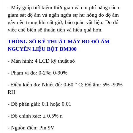
- Máy giúp ti
ế
t ki
ệ
m th
ờ
i gian và chi phí b
ằ
ng cách
giám sát đ
ộ
ẩ
m và ngăn ng
ừ
a s
ự
hư h
ỏ
ng do đ
ộ
ẩ
m
gây nên trong khi c
ấ
t gi
ữ
, b
ả
o qu
ả
n v
ậ
t li
ệ
u. Do đó
vi
ệ
c ch
ế
bi
ế
n s
ẽ
thu
ậ
n ti
ệ
n và hi
ệ
u qu
ả
hơn.
THÔNG S
Ố
K
Ỹ
THU
Ậ
T MÁY ĐO ĐỘ ẨM
NGUYÊN LIỆU BỘT DM300
- Màn hình: 4 LCD k
ỹ
thu
ậ
t s
ố
- Ph
ạ
m vi đo: 0-2%; 0-90%
- Đi
ề
u ki
ệ
n đo: Nhi
ệ
t đ
ộ
: 0-60 ° C; Đ
ộ
ẩ
m: 5% -90%
RH
- Đ
ộ
phân gi
ả
i: 0.1 ho
ặ
c 0.01
- Đ
ộ
chính xác: ± 0.5% n
- Ngu
ồ
n đi
ệ
n: Pin 9V