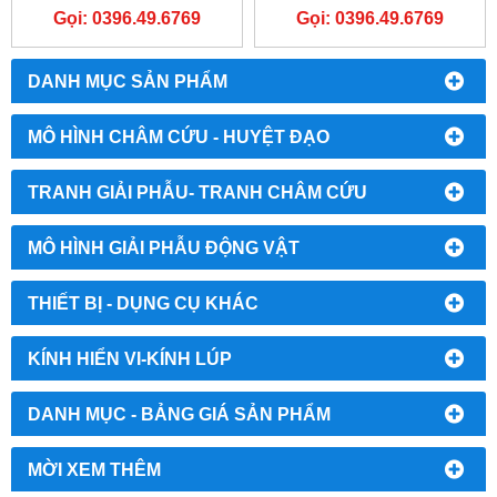
Gọi: 0396.49.6769
Gọi: 0396.49.6769
DANH MỤC SẢN PHẨM
MÔ HÌNH CHÂM CỨU - HUYỆT ĐẠO
TRANH GIẢI PHẪU- TRANH CHÂM CỨU
MÔ HÌNH GIẢI PHẪU ĐỘNG VẬT
THIẾT BỊ - DỤNG CỤ KHÁC
KÍNH HIỂN VI-KÍNH LÚP
DANH MỤC - BẢNG GIÁ SẢN PHẨM
MỜI XEM THÊM