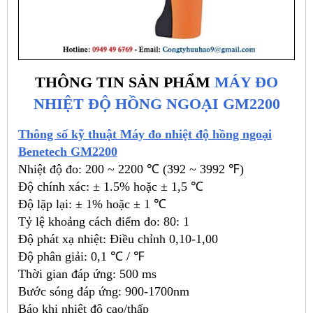
THÔNG TIN SẢN PHẨM
MÁY ĐO
NHIỆT ĐỘ HỒNG NGOẠI GM2200
Thông số kỹ thuật Máy đo nhiệt độ hồng ngoại
Benetech GM2200
Nhiệt độ đo: 200 ~ 2200 ℃ (392 ~ 3992 ℉)
Độ chính xác: ± 1.5% hoặc ± 1,5 ℃
Độ lặp lại: ± 1% hoặc ± 1 ℃
Tỷ lệ khoảng cách điểm đo: 80: 1
Độ phát xạ nhiệt: Điều chỉnh 0,10-1,00
Độ phân giải: 0,1 ℃ / ℉
Thời gian đáp ứng: 500 ms
Bước sóng đáp ứng: 900-1700nm
Báo khi nhiệt độ cao/thấp