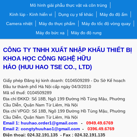
Mô hình giải phẫu thực vật và côn trùng
Kính lúp - Kính hiển vi
Dụng cụ y tế khác
Máy đo độ ẩm
Camera nhiệt
Máy đo thực phẩm
Máy đo tốc độ vòng quay
Máy đo bức xạ
Máy đo độ rung
CÔNG TY TNHH XUẤT NHẬP KHẨU THIẾT BỊ
KHOA HỌC CÔNG NGHỆ HỮU
HẢO
(HUU HAO TSE CO., LTD)
Giấy phép Đăng ký kinh doanh: 0104509289 - Do Sở Kế hoạch
Đầu tư thành phố Hà Nội cấp ngày 04/3/2010
Mã số thuế: 0104509289
Địa chỉ ĐKKD: Số 18B, Ngõ 199 Đường Hồ Tùng Mậu, Phường
Cầu Diễn, Quận Nam Từ Liêm, Hà Nội
Địa chỉ VPGD:
Số 18B, Ngõ 199 Đường Hồ Tùng Mậu, Phường
Cầu Diễn, Quận Nam Từ Liêm, Hà Nội
Email 1: huuhao.order1@gmail.com
-
0949.49.6769
Email 2: congtyhuuhao1@gmail.com
-
0396.49.6769
Điện thoại: 024.32.191.135 - Fax : 024.32.191.135