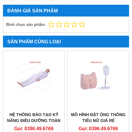
ĐÁNH GIÁ SẢN PHẨM
Bình chọn sản phẩm:
SẢN PHẨM CÙNG LOẠI
HỆ THỐNG ĐÀO TẠO KỸ
MÔ HÌNH ĐẶT ỐNG THÔNG
NĂNG ĐIỀU DƯỠNG TOÀN
TIỂU NỮ GIÁ RẺ
DIỆN TẠI KHOA HỒI SỨC
Gọi: 0396.49.6769
Gọi: 0396.49.6769