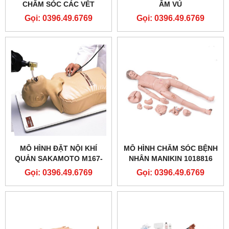
CHĂM SÓC CÁC VẾT
ÂM VÚ
THƯƠNG NGOẠI KHOA
Gọi: 0396.49.6769
Gọi: 0396.49.6769
MÔ HÌNH ĐẶT NỘI KHÍ
MÔ HÌNH CHĂM SÓC BỆNH
QUẢN SAKAMOTO M167-
NHÂN MANIKIN 1018816
SAKAMOTO AIRWAY
[P10/1] CAO CẤP- 3B
Gọi: 0396.49.6769
Gọi: 0396.49.6769
MANAGEMENT TRAINER
SCIENTIFIC® PATIENT
(M167)
CARE MANIKIN PRO