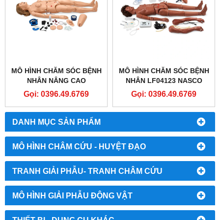
MÔ HÌNH CHĂM SÓC BỆNH
MÔ HÌNH CHĂM SÓC BỆNH
NHÂN NÂNG CAO
NHÂN LF04123 NASCO
SB32864L GAUMARD®
HEALTHCARE - COMPLETE
Gọi: 0396.49.6769
Gọi: 0396.49.6769
CPR ​​SUSIE ADVANCED
KERI AUSCULTATION
PATIENT CARE
MANIKIN
SIMULATOR
DANH MỤC SẢN PHẨM
MÔ HÌNH CHÂM CỨU - HUYỆT ĐẠO
TRANH GIẢI PHẪU- TRANH CHÂM CỨU
MÔ HÌNH GIẢI PHẪU ĐỘNG VẬT
THIẾT BỊ - DỤNG CỤ KHÁC