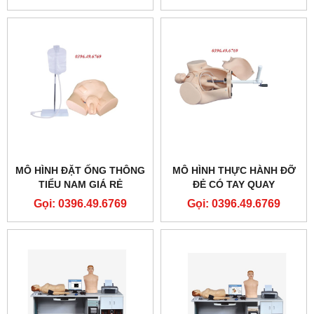
TÍCH CỰC MODEL
GD/H1200
MÔ HÌNH ĐẶT ỐNG THÔNG
MÔ HÌNH THỰC HÀNH ĐỠ
TIỂU NAM GIÁ RẺ
ĐẺ CÓ TAY QUAY
Gọi: 0396.49.6769
Gọi: 0396.49.6769