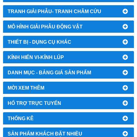
TRANH GIẢI PHẪU- TRANH CHÂM CỨU
MÔ HÌNH GIẢI PHẪU ĐỘNG VẬT
THIẾT BỊ - DỤNG CỤ KHÁC
KÍNH HIỂN VI-KÍNH LÚP
DANH MỤC - BẢNG GIÁ SẢN PHẨM
MỜI XEM THÊM
HỔ TRỢ TRỰC TUYẾN
THỐNG KÊ
SẢN PHẨM KHÁCH ĐẶT NHIỀU