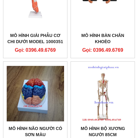
MÔ HÌNH GIẢI PHẪU CƠ
MÔ HÌNH BÀN CHÂN
CHI DƯỚI MODEL 1000351
KHOÈO
[M20] 3B SCIENTIFIC
Gọi: 0396.49.6769
Gọi: 0396.49.6769
MÔ HÌNH NÃO NGƯỜI CÓ
MÔ HÌNH BỘ XƯƠNG
SƠN MÀU
NGƯỜI 85CM