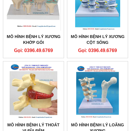
MÔ HÌNH BỆNH LÝ XƯƠNG
MÔ HÌNH BỆNH LÝ XƯƠNG
KHỚP GỐI
CỘT SỐNG
Gọi: 0396.49.6769
Gọi: 0396.49.6769
MÔ HÌNH BỆNH LÝ THOÁT
MÔ HÌNH BỆNH LÝ LOÃNG
VỊ ĐĨA ĐỆM
XƯƠNG