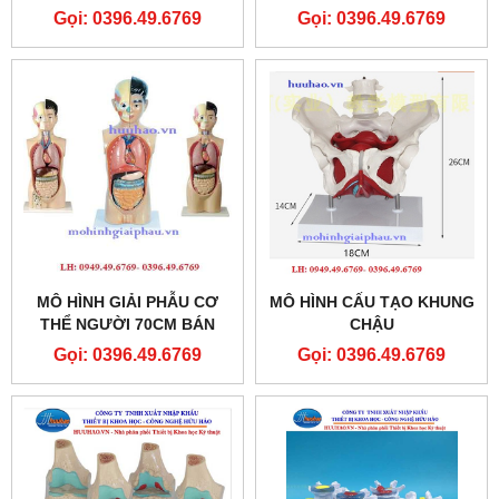
Gọi: 0396.49.6769
Gọi: 0396.49.6769
MÔ HÌNH GIẢI PHẪU CƠ
MÔ HÌNH CẤU TẠO KHUNG
THỂ NGƯỜI 70CM BÁN
CHẬU
THÂN
Gọi: 0396.49.6769
Gọi: 0396.49.6769