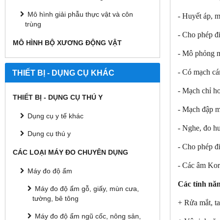
Mô hình giải phẫu thực vật và côn
- Huyết áp, 
trùng
- Cho phép đ
MÔ HÌNH BỘ XƯƠNG ĐỘNG VẬT
- Mô phỏng 
- Có mạch cá
THIẾT BỊ - DỤNG CỤ KHÁC
- Mạch chỉ ho
THIẾT BỊ - DỤNG CỤ THÚ Y
- Mạch đập m
Dụng cụ y tế khác
- Nghe, đo h
Dụng cụ thú y
- Cho phép đi
CÁC LOẠI MÁY ĐO CHUYÊN DỤNG
- Các âm Kor
Máy đo độ ẩm
Các tính nă
Máy đo độ ẩm gỗ, giấy, mùn cưa,
tường, bê tông
+ Rửa mắt, ta
Máy đo độ ẩm ngũ cốc, nông sản,