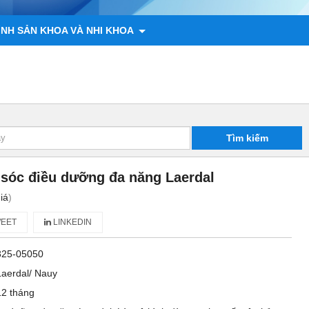
ÌNH SẢN KHOA VÀ NHI KHOA
 ĐỘNG VẬT
CHÍNH SÁCH
LIÊN HỆ
Tìm kiếm
sóc điều dưỡng đa năng Laerdal
iá
)
EET
LINKEDIN
325-05050
Laerdal/ Nauy
12 tháng