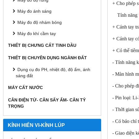
Máy đo độ rung
+ Cho phép sử
Máy đo ánh sáng
Tính năng t
Máy đo độ nhám bóng
+ Cánh tay tr
Máy đo khí cầm tay
+ Cánh tay có
THIẾT BỊ CHƯNG CẤT TINH DẦU
+ Có thể tiêm
THIẾT BỊ CHUYÊN DỤNG NGÀNH ĐẤT
- Tính năng 
Dụng cụ đo PH, nhiệt độ, độ ẩm, ánh
- Màn hình m
sáng đất
- Cho phép đ
MÁY CẤT NƯỚC
- Pin loại: Li
CÂN ĐIỆN TỬ- CÂN SẤY ẨM- CÂN TỶ
TRỌNG
- Thời gian s
- Có báo chỉ 
KÍNH HIỂN VI-KÍNH LÚP
- Giao diện 