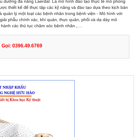
u dưỡng đa năng Laerdal: Là mô hình đào tạo thực tế mô phỏng
ược thiết kế để thực tập các kỹ năng và đào tạo dựa theo kịch bản
à quản lý một loạt các bệnh nhân trong bệnh viện - Mô hình với
iải phẫu chính xác, khí quản, thực quản, phổi và dạ dày mô
hành các thủ tục chăm sóc bệnh nhân.,....
Gọi: 0396.49.6769