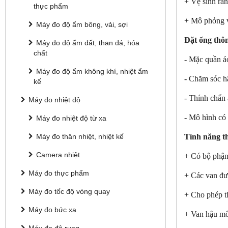
+ Vệ sinh ră
thực phẩm
+ Mô phỏng v
Máy đo độ ẩm bông, vải, sợi
Đặt ống thô
Máy đo độ ẩm đất, than đá, hóa
chất
- Mặc quần á
Máy đo độ ẩm không khí, nhiệt ẩm
- Chăm sóc h
kế
- Thính chẩn
Máy đo nhiệt độ
- Mô hình có
Máy đo nhiệt độ từ xa
Tính năng th
Máy đo thân nhiệt, nhiệt kế
Camera nhiệt
+ Có bộ phận
Máy đo thực phẩm
+ Các van đườ
Máy đo tốc độ vòng quay
+ Cho phép t
Máy đo bức xạ
+ Van hậu mô