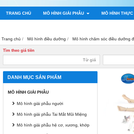
TRANG CHỦ
MÔ HÌNH GIẢI PHẪU
MÔ HÌNH THỰC
TRANH GIẢI PHẪU NGƯỜI
TRANH CHÂM CỨU
MÔ H
Trang chủ
Mô hình điều dưỡng
Mô hình chăm sóc điều dưỡng đ
Tìm theo giá tiền
DANH MỤC SẢN PHẨM
MÔ HÌNH GIẢI PHẪU
Mô hình giải phẫu người
Mô hình giải phẫu Tai Mắt Mũi Miệng
Mô hình giải phẫu hệ cơ, xương, khớp