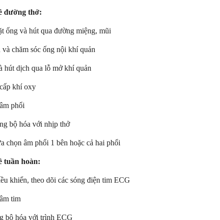
ề đường thở:
ặt ống và hút qua đường miệng, mũi
h và chăm sóc ống nội khí quản
à hút dịch qua lỗ mở khí quản
 cấp khí oxy
 âm phổi
ng bộ hóa với nhịp thở
ựa chọn âm phổi 1 bên hoặc cả hai phổi
ề tuần hoàn:
iều khiển, theo dõi các sóng điện tim ECG
 âm tim
g bộ hóa với trình ECG