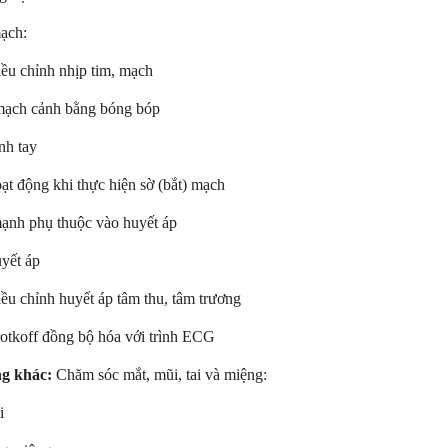
mạch:
iều chỉnh nhịp tim, mạch
mạch cảnh bằng bóng bóp
nh tay
ạt động khi thực hiện sờ (bắt) mạch
ạnh phụ thuộc vào huyết áp
uyết áp
ều chỉnh huyết áp tâm thu, tâm trương
otkoff đồng bộ hóa với trình ECG
ng khác:
Chăm sóc mắt, mũi, tai và miệng:
i