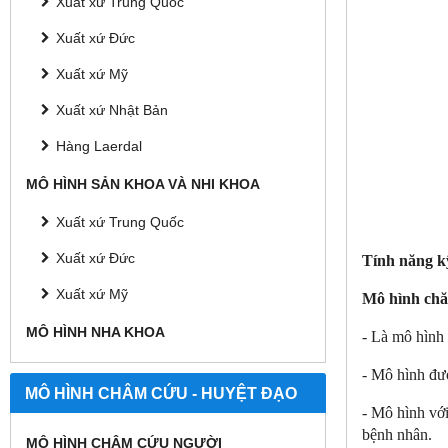
Xuất xứ Trung Quốc
Xuất xứ Đức
Xuất xứ Mỹ
Xuất xứ Nhật Bản
Hàng Laerdal
MÔ HÌNH SẢN KHOA VÀ NHI KHOA
Xuất xứ Trung Quốc
Xuất xứ Đức
Tính năng k
Xuất xứ Mỹ
Mô hình chă
MÔ HÌNH NHA KHOA
- Là mô hình 
- Mô hình đượ
MÔ HÌNH CHÂM CỨU - HUYỆT ĐẠO
- Mô hình với
bệnh nhân.
MÔ HÌNH CHÂM CỨU NGƯỜI