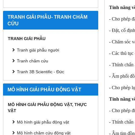
Tính năng v
TRANH GIẢI PHẪU- TRANH CHÂM
- Cho phép đ
CỨU
- Đặt, cố địn
TRANH GIẢI PHẪU
- Chăm sóc v
Tranh giải phẫu người
- Các thủ tục
Tranh châm cứu
- Thính chẩn
Tranh 3B Scientific - Đức
- Âm phổi đồ
- Cho phép l
MÔ HÌNH GIẢI PHẪU ĐỘNG VẬT
Tính năng v
MÔ HÌNH GIẢI PHẪU ĐỘNG VẬT, THỰC
- Cho phép đ
VẬT
- Thính chẩn
Mô hình giải phẫu động vật
Mô hình châm cứu động vật
- Âm tim đồn