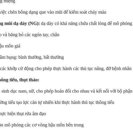
ng miệng
iệc chèn bông dạng que vào mũi để kiểm soát chảy máu
ng mũi dạ dày (NG):
dạ dày có khả năng chứa chất lỏng để mô phỏng q
o và băng bó các ngón tay, chân
ậu môn giả
 âm bụng: bình thường, bất thường
 các khớp cử động cho phép thực hành các thủ tục nâng, đỡ bệnh nhân
ông tiểu, thụt tháo:
 sinh dục nam, nữ, cho phép hoán đổi cho nhau và kết nối với bộ phận
ng tiểu tạo lực cản tự nhiên khi thực hành thủ tục thông tiểu
hực hiện thụt rửa âm đạo
n mô phỏng các cơ vòng hậu môn bên trong