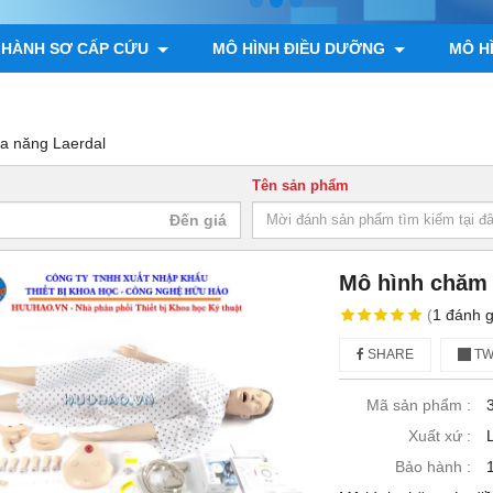
 HÀNH SƠ CẤP CỨU
MÔ HÌNH ĐIỀU DƯỠNG
MÔ H
ÌNH GIẢI PHẪU ĐỘNG VẬT, THỰC VẬT
MÔ HÌNH BỘ XƯƠNG
a năng Laerdal
Tên sản phẩm
Mô hình chăm 
(
1
đánh g
SHARE
TW
Mã sản phẩm :
Xuất xứ :
Bảo hành :