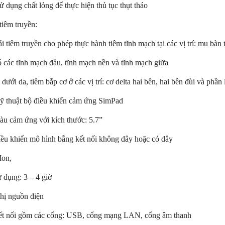
 dụng chất lỏng để thực hiện thủ tục thụt tháo
iêm truyền:
ái tiêm truyền cho phép thực hành tiêm tĩnh mạch tại các vị trí: mu bàn
 các tĩnh mạch đầu, tĩnh mạch nền và tĩnh mạch giữa
 dưới da, tiêm bắp cơ ở các vị trí: cơ delta hai bên, hai bên đùi và phầ
kỹ thuật bộ điều khiển cảm ứng SimPad
àu cảm ứng với kích thước: 5.7”
iều khiển mô hình bằng kết nối không dây hoặc có dây
-Ion,
ử dụng: 3 – 4 giờ
thị nguồn điện
kết nối gồm các cổng: USB, cổng mạng LAN, cổng âm thanh