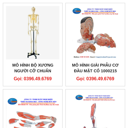
MÔ HÌNH BỘ XƯƠNG
MÔ HÌNH GIẢI PHẪU CƠ
NGƯỜI CỠ CHUẨN
ĐẦU MẶT CỔ 1000215
GD/A11101
[C06]
Gọi: 0396.49.6769
Gọi: 0396.49.6769