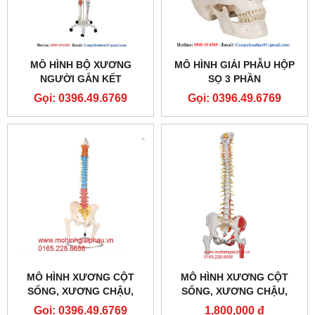
MÔ HÌNH BỘ XƯƠNG
MÔ HÌNH GIẢI PHẪU HỘP
NGƯỜI GẮN KẾT
SỌ 3 PHẦN
Gọi: 0396.49.6769
Gọi: 0396.49.6769
MÔ HÌNH XƯƠNG CỘT
MÔ HÌNH XƯƠNG CỘT
SỐNG, XƯƠNG CHẬU,
SỐNG, XƯƠNG CHẬU,
XƯƠNG ĐÙI SƠN MÀU
XƯƠNG ĐÙI 1 BÊN SƠN
Gọi: 0396.49.6769
1,800,000 đ