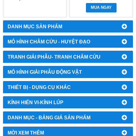
CƠ
MUA NGAY
DANH MỤC SẢN PHẨM
MÔ HÌNH CHÂM CỨU - HUYỆT ĐẠO
TRANH GIẢI PHẪU- TRANH CHÂM CỨU
MÔ HÌNH GIẢI PHẪU ĐỘNG VẬT
THIẾT BỊ - DỤNG CỤ KHÁC
KÍNH HIỂN VI-KÍNH LÚP
DANH MỤC - BẢNG GIÁ SẢN PHẨM
MỜI XEM THÊM