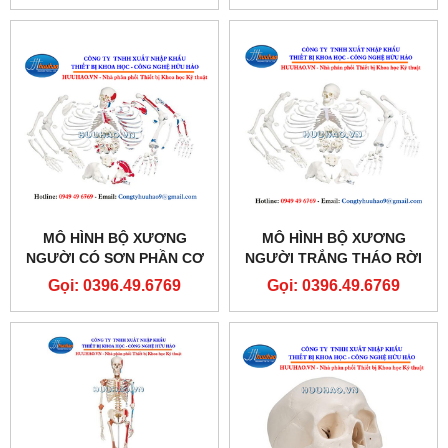
MÔ HÌNH BỘ XƯƠNG
MÔ HÌNH BỘ XƯƠNG
NGƯỜI CÓ SƠN PHẦN CƠ
NGƯỜI TRẮNG THÁO RỜI
Gọi: 0396.49.6769
Gọi: 0396.49.6769