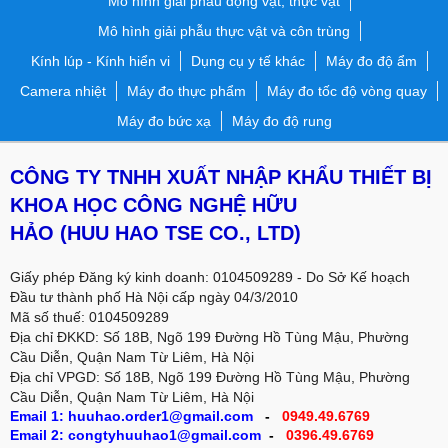
Mô hình giải phẫu động vật, thực vật
Mô hình giải phẫu thực vật và côn trùng
Kính lúp - Kính hiển vi
Dụng cụ y tế khác
Máy đo độ ẩm
Camera nhiệt
Máy đo thực phẩm
Máy đo tốc độ vòng quay
Máy đo bức xạ
Máy đo độ rung
CÔNG TY TNHH XUẤT NHẬP KHẨU THIẾT BỊ
KHOA HỌC CÔNG NGHỆ HỮU
HẢO
(HUU HAO TSE CO., LTD)
Giấy phép Đăng ký kinh doanh: 0104509289 - Do Sở Kế hoạch
Đầu tư thành phố Hà Nội cấp ngày 04/3/2010
Mã số thuế: 0104509289
Địa chỉ ĐKKD: Số 18B, Ngõ 199 Đường Hồ Tùng Mậu, Phường
Cầu Diễn, Quận Nam Từ Liêm, Hà Nội
Địa chỉ VPGD:
Số 18B, Ngõ 199 Đường Hồ Tùng Mậu, Phường
Cầu Diễn, Quận Nam Từ Liêm, Hà Nội
Email 1: huuhao.order1@gmail.com
-
0949.49.6769
Email 2: congtyhuuhao1@gmail.com
-
0396.49.6769