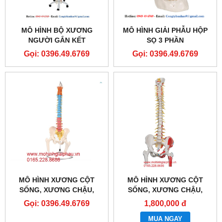
MÔ HÌNH BỘ XƯƠNG
MÔ HÌNH GIẢI PHẪU HỘP
NGƯỜI GẮN KẾT
SỌ 3 PHẦN
Gọi: 0396.49.6769
Gọi: 0396.49.6769
MÔ HÌNH XƯƠNG CỘT
MÔ HÌNH XƯƠNG CỘT
SỐNG, XƯƠNG CHẬU,
SỐNG, XƯƠNG CHẬU,
XƯƠNG ĐÙI SƠN MÀU
XƯƠNG ĐÙI 1 BÊN SƠN
Gọi: 0396.49.6769
1,800,000 đ
CƠ
MUA NGAY