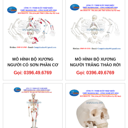
MÔ HÌNH BỘ XƯƠNG
MÔ HÌNH BỘ XƯƠNG
NGƯỜI CÓ SƠN PHẦN CƠ
NGƯỜI TRẮNG THÁO RỜI
Gọi: 0396.49.6769
Gọi: 0396.49.6769