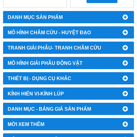
DANH MỤC SẢN PHẨM
MÔ HÌNH CHÂM CỨU - HUYỆT ĐẠO
TRANH GIẢI PHẪU- TRANH CHÂM CỨU
MÔ HÌNH GIẢI PHẪU ĐỘNG VẬT
THIẾT BỊ - DỤNG CỤ KHÁC
KÍNH HIỂN VI-KÍNH LÚP
DANH MỤC - BẢNG GIÁ SẢN PHẨM
MỜI XEM THÊM