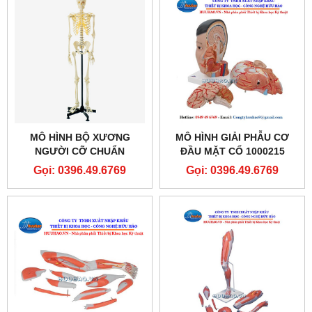
MÔ HÌNH BỘ XƯƠNG
MÔ HÌNH GIẢI PHẪU CƠ
NGƯỜI CỠ CHUẨN
ĐẦU MẶT CỔ 1000215
GD/A11101
[C06]
Gọi: 0396.49.6769
Gọi: 0396.49.6769