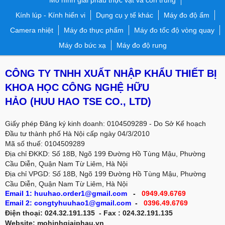
Kính lúp - Kính hiển vi
Dụng cụ y tế khác
Máy đo độ ẩm
Camera nhiệt
Máy đo thực phẩm
Máy đo tốc độ vòng quay
Máy đo bức xạ
Máy đo độ rung
CÔNG TY TNHH XUẤT NHẬP KHẨU THIẾT BỊ
KHOA HỌC CÔNG NGHỆ HỮU
HẢO
(HUU HAO TSE CO., LTD)
Giấy phép Đăng ký kinh doanh: 0104509289 - Do Sở Kế hoạch
Đầu tư thành phố Hà Nội cấp ngày 04/3/2010
Mã số thuế: 0104509289
Địa chỉ ĐKKD: Số 18B, Ngõ 199 Đường Hồ Tùng Mậu, Phường
Cầu Diễn, Quận Nam Từ Liêm, Hà Nội
Địa chỉ VPGD:
Số 18B, Ngõ 199 Đường Hồ Tùng Mậu, Phường
Cầu Diễn, Quận Nam Từ Liêm, Hà Nội
Email 1: huuhao.order1@gmail.com
-
0949.49.6769
Email 2: congtyhuuhao1@gmail.com
-
0396.49.6769
Điện thoại: 024.32.191.135 - Fax : 024.32.191.135
Website: mohinhgiaiphau.vn