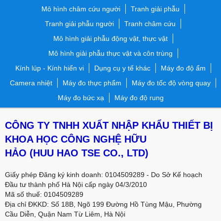
Mô hình châm cứu người
Tranh giải phẫu
Tranh giải phẫu người
Tranh châm cứu
Mô hình giải phẫu động vật, thực vật
Mô hình giải phẫu thực vật và côn trùng
Kính lúp - Kính hiển vi
Dụng cụ y tế khác
Máy đo độ ẩm
Camera nhiệt
Máy đo thực phẩm
Máy đo tốc độ vòng quay
Máy đo bức xạ
Máy đo độ rung
CÔNG TY TNHH XUẤT NHẬP KHẨU THIẾT BỊ
KHOA HỌC CÔNG NGHỆ HỮU
HẢO
(HUU HAO TSE CO., LTD)
Giấy phép Đăng ký kinh doanh: 0104509289 - Do Sở Kế hoạch
Đầu tư thành phố Hà Nội cấp ngày 04/3/2010
Mã số thuế: 0104509289
Địa chỉ ĐKKD: Số 18B, Ngõ 199 Đường Hồ Tùng Mậu, Phường
Cầu Diễn, Quận Nam Từ Liêm, Hà Nội