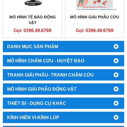
MÔ HÌNH TẾ BÀO ĐỘNG
MÔ HÌNH GIẢI PHẪU CỪU
VẬT
Gọi: 0396.49.6769
Gọi: 0396.49.6769
DANH MỤC SẢN PHẨM
MÔ HÌNH CHÂM CỨU - HUYỆT ĐẠO
TRANH GIẢI PHẪU- TRANH CHÂM CỨU
MÔ HÌNH GIẢI PHẪU ĐỘNG VẬT
THIẾT BỊ - DỤNG CỤ KHÁC
KÍNH HIỂN VI-KÍNH LÚP