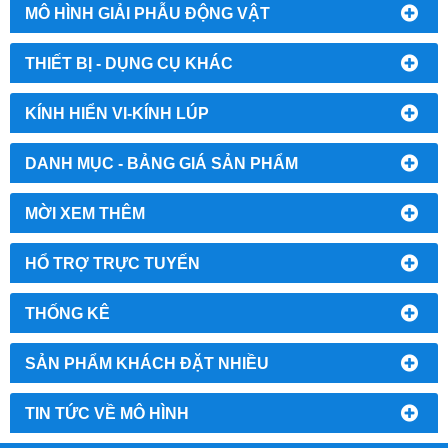
MÔ HÌNH GIẢI PHẪU ĐỘNG VẬT
THIẾT BỊ - DỤNG CỤ KHÁC
KÍNH HIỂN VI-KÍNH LÚP
DANH MỤC - BẢNG GIÁ SẢN PHẨM
MỜI XEM THÊM
HỔ TRỢ TRỰC TUYẾN
THỐNG KÊ
SẢN PHẨM KHÁCH ĐẶT NHIỀU
TIN TỨC VỀ MÔ HÌNH