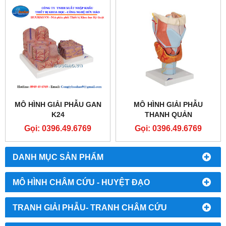
MÔ HÌNH GIẢI PHẪU GAN
MÔ HÌNH GIẢI PHẪU
K24
THANH QUẢN
Gọi: 0396.49.6769
Gọi: 0396.49.6769
DANH MỤC SẢN PHẨM
MÔ HÌNH CHÂM CỨU - HUYỆT ĐẠO
TRANH GIẢI PHẪU- TRANH CHÂM CỨU