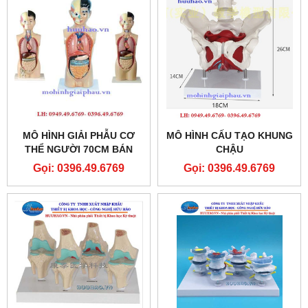
MÔ HÌNH GIẢI PHẪU CƠ
MÔ HÌNH CẤU TẠO KHUNG
THỂ NGƯỜI 70CM BÁN
CHẬU
THÂN
Gọi: 0396.49.6769
Gọi: 0396.49.6769