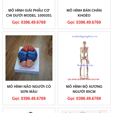
MÔ HÌNH GIẢI PHẪU CƠ
MÔ HÌNH BÀN CHÂN
CHI DƯỚI MODEL 1000351
KHOÈO
[M20] 3B SCIENTIFIC
Gọi: 0396.49.6769
Gọi: 0396.49.6769
MÔ HÌNH NÃO NGƯỜI CÓ
MÔ HÌNH BỘ XƯƠNG
SƠN MÀU
NGƯỜI 85CM
Gọi: 0396.49.6769
Gọi: 0396.49.6769