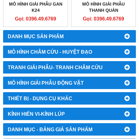
MÔ HÌNH GIẢI PHẪU GAN
MÔ HÌNH GIẢI PHẪU
K24
THANH QUẢN
Gọi: 0396.49.6769
Gọi: 0396.49.6769
DANH MỤC SẢN PHẨM
MÔ HÌNH CHÂM CỨU - HUYỆT ĐẠO
TRANH GIẢI PHẪU- TRANH CHÂM CỨU
MÔ HÌNH GIẢI PHẪU ĐỘNG VẬT
THIẾT BỊ - DỤNG CỤ KHÁC
KÍNH HIỂN VI-KÍNH LÚP
DANH MỤC - BẢNG GIÁ SẢN PHẨM