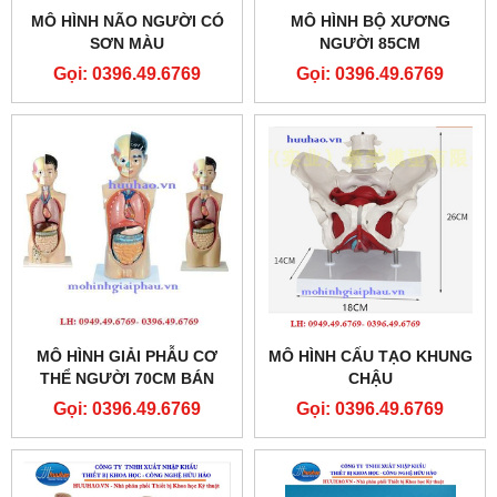
MÔ HÌNH NÃO NGƯỜI CÓ
MÔ HÌNH BỘ XƯƠNG
SƠN MÀU
NGƯỜI 85CM
Gọi: 0396.49.6769
Gọi: 0396.49.6769
MÔ HÌNH GIẢI PHẪU CƠ
MÔ HÌNH CẤU TẠO KHUNG
THỂ NGƯỜI 70CM BÁN
CHẬU
THÂN
Gọi: 0396.49.6769
Gọi: 0396.49.6769