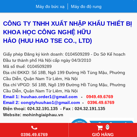
Máy đo bức xạ
Máy đo độ rung
CÔNG TY TNHH XUẤT NHẬP KHẨU THIẾT BỊ
KHOA HỌC CÔNG NGHỆ HỮU
HẢO
(HUU HAO TSE CO., LTD)
Giấy phép Đăng ký kinh doanh: 0104509289 - Do Sở Kế hoạch
Đầu tư thành phố Hà Nội cấp ngày 04/3/2010
Mã số thuế: 0104509289
Địa chỉ ĐKKD: Số 18B, Ngõ 199 Đường Hồ Tùng Mậu, Phường
Cầu Diễn, Quận Nam Từ Liêm, Hà Nội
Địa chỉ VPGD:
Số 18B, Ngõ 199 Đường Hồ Tùng Mậu, Phường
Cầu Diễn, Quận Nam Từ Liêm, Hà Nội
Email 1: huuhao.order1@gmail.com
-
0949.49.6769
Email 2: congtyhuuhao1@gmail.com
-
0396.49.6769
Điện thoại: 024.32.191.135 - Fax : 024.32.191.135
Website: mohinhgiaiphau.vn
0
0396.49.6769
GIỎ HÀNG