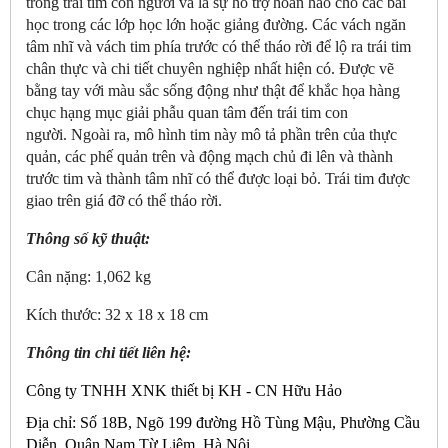
trong trái tim con người và là sự hỗ trợ hoàn hảo cho các bài
học trong các lớp học lớn hoặc giảng đường. Các vách ngăn
tâm nhĩ và vách tim phía trước có thể tháo rời để lộ ra trái tim
chân thực và chi tiết chuyên nghiệp nhất hiện có. Được vẽ
bằng tay với màu sắc sống động như thật để khắc họa hàng
chục hạng mục giải phẫu quan tâm đến trái tim con
người. Ngoài ra, mô hình tim này mô tả phần trên của thực
quản, các phế quản trên và động mạch chủ đi lên và thành
trước tim và thành tâm nhĩ có thể được loại bỏ. Trái tim được
giao trên giá đỡ có thể tháo rời.
Thông số kỹ thuật:
Cân nặng: 1,062 kg
Kích thước: 32 x 18 x 18 cm
Thông tin chi tiết liên hệ:
Công ty TNHH XNK thiết bị KH - CN Hữu Hảo
Địa chỉ: Số 18B, Ngõ 199 đường Hồ Tùng Mậu, Phường Cầu
Diễn, Quận Nam Từ Liêm, Hà Nội