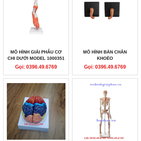
MÔ HÌNH GIẢI PHẪU CƠ
MÔ HÌNH BÀN CHÂN
CHI DƯỚI MODEL 1000351
KHOÈO
[M20] 3B SCIENTIFIC
Gọi: 0396.49.6769
Gọi: 0396.49.6769