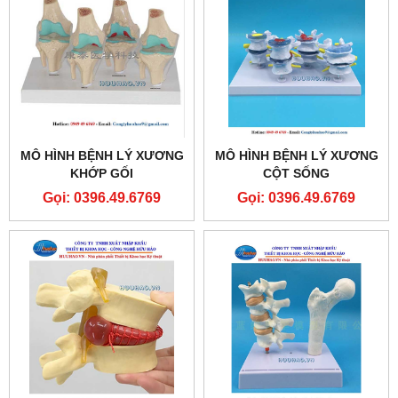
MÔ HÌNH BỆNH LÝ XƯƠNG
MÔ HÌNH BỆNH LÝ XƯƠNG
KHỚP GỐI
CỘT SỐNG
Gọi: 0396.49.6769
Gọi: 0396.49.6769