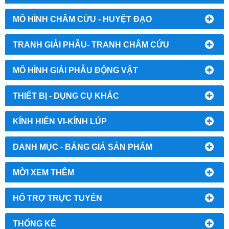
MÔ HÌNH CHÂM CỨU - HUYỆT ĐẠO
TRANH GIẢI PHẪU- TRANH CHÂM CỨU
MÔ HÌNH GIẢI PHẪU ĐỘNG VẬT
THIẾT BỊ - DỤNG CỤ KHÁC
KÍNH HIỂN VI-KÍNH LÚP
DANH MỤC - BẢNG GIÁ SẢN PHẨM
MỜI XEM THÊM
HỔ TRỢ TRỰC TUYẾN
THỐNG KÊ