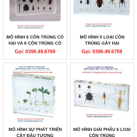
MÔ HÌNH 6 CÔN TRÙNG CÓ
MÔ HÌNH 5 LOẠI CÔN
HẠI VÀ 6 CÔN TRÙNG CÓ
TRÙNG GÂY HẠI
ÍCH
Gọi: 0396.49.6769
Gọi: 0396.49.6769
MÔ HÌNH SỰ PHÁT TRIỂN
MÔ HÌNH GIẢI PHẪU 6 LOẠI
CÂY ĐẬU TƯƠNG
CÔN TRÙNG