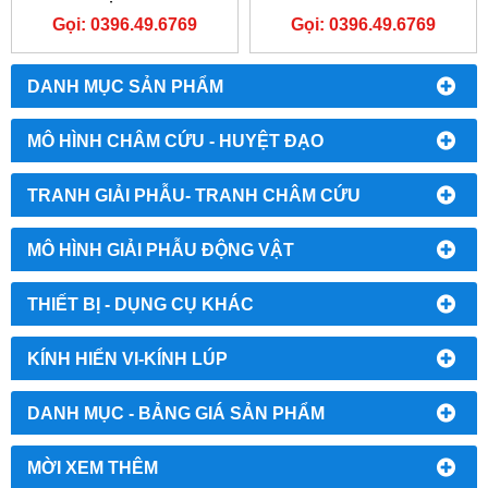
Gọi: 0396.49.6769
Gọi: 0396.49.6769
DANH MỤC SẢN PHẨM
MÔ HÌNH CHÂM CỨU - HUYỆT ĐẠO
TRANH GIẢI PHẪU- TRANH CHÂM CỨU
MÔ HÌNH GIẢI PHẪU ĐỘNG VẬT
THIẾT BỊ - DỤNG CỤ KHÁC
KÍNH HIỂN VI-KÍNH LÚP
DANH MỤC - BẢNG GIÁ SẢN PHẨM
MỜI XEM THÊM