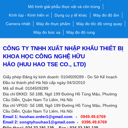
Mô hình giải phẫu thực vật và côn trùng
Kính lúp - Kính hiển vi
Dụng cụ y tế khác
Máy đo độ ẩm
Camera nhiệt
Máy đo thực phẩm
Máy đo tốc độ vòng quay
Máy đo bức xạ
Máy đo độ rung
CÔNG TY TNHH XUẤT NHẬP KHẨU THIẾT BỊ
KHOA HỌC CÔNG NGHỆ HỮU
HẢO
(HUU HAO TSE CO., LTD)
Giấy phép Đăng ký kinh doanh: 0104509289 - Do Sở Kế hoạch
Đầu tư thành phố Hà Nội cấp ngày 04/3/2010
Mã số thuế: 0104509289
Địa chỉ ĐKKD: Số 18B, Ngõ 199 Đường Hồ Tùng Mậu, Phường
Cầu Diễn, Quận Nam Từ Liêm, Hà Nội
Địa chỉ VPGD:
Số 18B, Ngõ 199 Đường Hồ Tùng Mậu, Phường
Cầu Diễn, Quận Nam Từ Liêm, Hà Nội
Email 1: huuhao.order1@gmail.com
-
0949.49.6769
Email 2: congtyhuuhao1@gmail.com
-
0396.49.6769
Điện thoại: 024.32.191.135 - Fax : 024.32.191.135