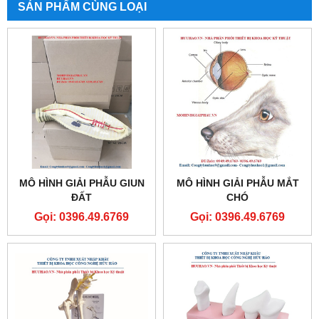
SẢN PHẨM CÙNG LOẠI
MÔ HÌNH GIẢI PHẪU GIUN
MÔ HÌNH GIẢI PHẪU MẮT
ĐẤT
CHÓ
Gọi: 0396.49.6769
Gọi: 0396.49.6769