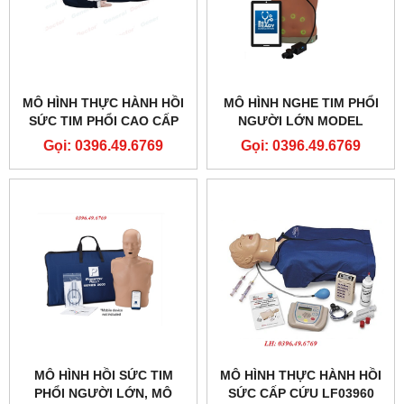
MÔ HÌNH THỰC HÀNH HỒI
MÔ HÌNH NGHE TIM PHỔI
SỨC TIM PHỔI CAO CẤP
NGƯỜI LỚN MODEL
CÓ TƯƠNG TÁC DI ĐỘNG
LF01290
Gọi: 0396.49.6769
Gọi: 0396.49.6769
MODEL GD-HL/CPR2488
MÔ HÌNH HỒI SỨC TIM
MÔ HÌNH THỰC HÀNH HỒI
PHỔI NGƯỜI LỚN, MÔ
SỨC CẤP CỨU LF03960