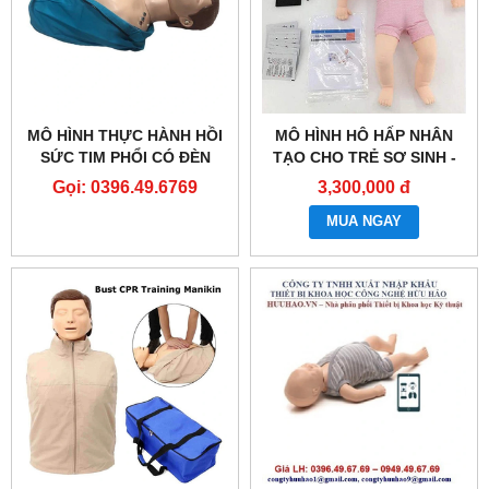
MÔ HÌNH THỰC HÀNH HỒI
MÔ HÌNH HÔ HẤP NHÂN
SỨC TIM PHỔI CÓ ĐÈN
TẠO CHO TRẺ SƠ SINH -
BÁO- CPR MANIKIN
BÚP BÊ THỰC HÀNH CPR -
Gọi: 0396.49.6769
3,300,000 đ
MÔ HÌNH SƠ CỨU CHO
TRẺ SƠ SINH - MÔ PHỎNG
MUA NGAY
HỒI SỨC TIM PHỔI