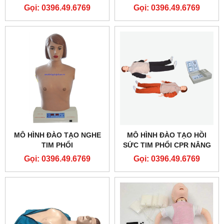
HÌNH ÉP TIM THỔI NGẠT
NASCO
Gọi: 0396.49.6769
Gọi: 0396.49.6769
PP-AM-2000-1-MS
MÔ HÌNH ĐÀO TẠO NGHE
MÔ HÌNH ĐÀO TẠO HỒI
TIM PHỔI
SỨC TIM PHỔI CPR NÂNG
CAO GD/CPR10280
Gọi: 0396.49.6769
Gọi: 0396.49.6769