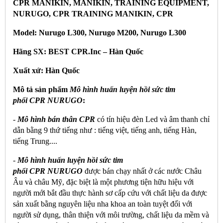
CPR MANIKIN, MANIKIN, TRAINING EQUIPMENT,
NURUGO, CPR TRAINING MANIKIN, CPR
Model: Nurugo L300, Nurugo M200, Nurugo L300
Hãng SX: BEST CPR.Inc – Hàn Quốc
Xuất xứ: Hàn Quốc
Mô tả sản phẩm
Mô hình huấn luyện hồi sức tim
phổi
CPR
NURUGO
:
-
Mô hình bán thân CPR
có tín hiệu đèn Led và âm thanh chỉ
dẫn bằng 9 thứ tiếng như : tiếng việt, tiếng anh, tiếng Hàn,
tiếng Trung....
-
Mô hình huấn luyện hồi sức tim
phổi
CPR
NURUGO
được bán chạy nhất ở các nước Châu
Âu và châu Mỹ, đặc biệt là một phương tiện hữu hiệu với
người mới bắt đầu thực hành sơ cấp cứu với chất liệu da được
sản xuất bằng nguyên liệu nha khoa an toàn tuyệt đối với
người sử dụng, thân thiện với môi trường, chất liệu da mềm và