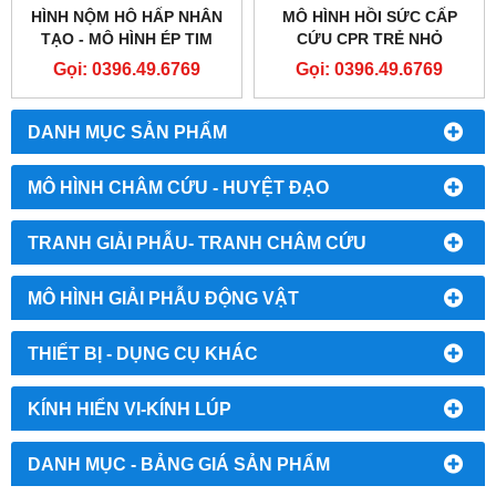
HÌNH NỘM HÔ HẤP NHÂN
MÔ HÌNH HỒI SỨC CẤP
TẠO - MÔ HÌNH ÉP TIM
CỨU CPR TRẺ NHỎ
THỔI NGẠT - CPR
LAERDAL 133-01050
Gọi: 0396.49.6769
Gọi: 0396.49.6769
DANH MỤC SẢN PHẨM
MÔ HÌNH CHÂM CỨU - HUYỆT ĐẠO
TRANH GIẢI PHẪU- TRANH CHÂM CỨU
MÔ HÌNH GIẢI PHẪU ĐỘNG VẬT
THIẾT BỊ - DỤNG CỤ KHÁC
KÍNH HIỂN VI-KÍNH LÚP
DANH MỤC - BẢNG GIÁ SẢN PHẨM