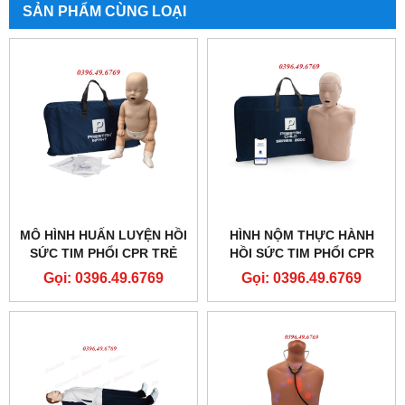
SẢN PHẨM CÙNG LOẠI
MÔ HÌNH HUẤN LUYỆN HỒI
HÌNH NỘM THỰC HÀNH
SỨC TIM PHỔI CPR TRẺ
HỒI SỨC TIM PHỔI CPR
SƠ SINH CÓ ĐÈN BÁO
TRẺ EM CPR CÓ PHẢN HỒI
Gọi: 0396.49.6769
Gọi: 0396.49.6769
PRESTAN PROFESSIONAL
ĐIỆN TỬ PP-CM-2000-1-MS
PP-IM-100M-MS