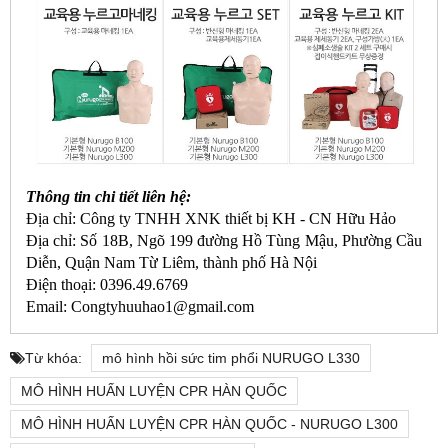
Thông tin chi tiết liên hệ:
Địa chỉ: Công ty TNHH XNK thiết bị KH - CN Hữu Hảo
Địa chỉ: Số 18B, Ngõ 199 đường Hồ Tùng Mậu, Phường Cầu
Diễn, Quận Nam Từ Liêm, thành phố Hà Nội
Điện thoại: 0396.49.6769
Email: Congtyhuuhao1@gmail.com
Từ khóa:
mô hình hồi sức tim phổi NURUGO L330
MÔ HÌNH HUẤN LUYỆN CPR HÀN QUỐC
MÔ HÌNH HUẤN LUYỆN CPR HÀN QUỐC - NURUGO L300