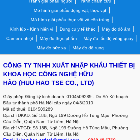
Tranh giải phẫu người
Tranh châm cứu
Mô hình giải phẫu động vật, thực vật
Mô hình giải phẫu thực vật và côn trùng
Kính lúp - Kính hiển vi
Dụng cụ y tế khác
Máy đo độ ẩm
Camera nhiệt
Máy đo thực phẩm
Máy đo tốc độ vòng quay
Máy đo bức xạ
Máy đo độ rung
CÔNG TY TNHH XUẤT NHẬP KHẨU THIẾT BỊ
KHOA HỌC CÔNG NGHỆ HỮU
HẢO
(HUU HAO TSE CO., LTD)
Giấy phép Đăng ký kinh doanh: 0104509289 - Do Sở Kế hoạch
Đầu tư thành phố Hà Nội cấp ngày 04/3/2010
Mã số thuế: 0104509289
Địa chỉ ĐKKD: Số 18B, Ngõ 199 Đường Hồ Tùng Mậu, Phường
Cầu Diễn, Quận Nam Từ Liêm, Hà Nội
Địa chỉ VPGD:
Số 18B, Ngõ 199 Đường Hồ Tùng Mậu, Phường
Cầu Diễn, Quận Nam Từ Liêm, Hà Nội
Email 1: huuhao.order1@gmail.com
-
0949.49.6769