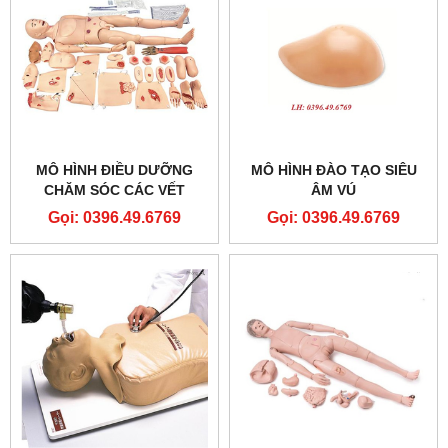
MÔ HÌNH ĐIỀU DƯỠNG
MÔ HÌNH ĐÀO TẠO SIÊU
CHĂM SÓC CÁC VẾT
ÂM VÚ
THƯƠNG NGOẠI KHOA
Gọi: 0396.49.6769
Gọi: 0396.49.6769