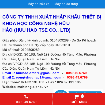
Máy đo bức xạ
Máy đo độ rung
CÔNG TY TNHH XUẤT NHẬP KHẨU THIẾT BỊ
KHOA HỌC CÔNG NGHỆ HỮU
HẢO
(HUU HAO TSE CO., LTD)
Giấy phép Đăng ký kinh doanh: 0104509289 - Do Sở Kế hoạch
Đầu tư thành phố Hà Nội cấp ngày 04/3/2010
Mã số thuế: 0104509289
Địa chỉ ĐKKD: Số 18B, Ngõ 199 Đường Hồ Tùng Mậu, Phường
Cầu Diễn, Quận Nam Từ Liêm, Hà Nội
Địa chỉ VPGD:
Số 18B, Ngõ 199 Đường Hồ Tùng Mậu, Phường
Cầu Diễn, Quận Nam Từ Liêm, Hà Nội
Email 1: huuhao.order1@gmail.com
-
0949.49.6769
Email 2: congtyhuuhao1@gmail.com
-
0396.49.6769
Điện thoại: 024.32.191.135 - Fax : 024.32.191.135
Website: mohinhgiaiphau.vn
0
0396.49.6769
GIỎ HÀNG