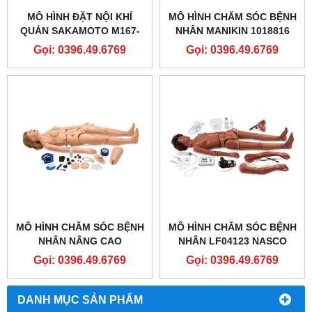
MÔ HÌNH ĐẶT NỘI KHÍ
MÔ HÌNH CHĂM SÓC BỆNH
QUẢN SAKAMOTO M167-
NHÂN MANIKIN 1018816
SAKAMOTO AIRWAY
[P10/1] CAO CẤP- 3B
Gọi: 0396.49.6769
Gọi: 0396.49.6769
MANAGEMENT TRAINER
SCIENTIFIC® PATIENT
(M167)
CARE MANIKIN PRO
MÔ HÌNH CHĂM SÓC BỆNH
MÔ HÌNH CHĂM SÓC BỆNH
NHÂN NÂNG CAO
NHÂN LF04123 NASCO
SB32864L GAUMARD®
HEALTHCARE - COMPLETE
Gọi: 0396.49.6769
Gọi: 0396.49.6769
CPR ​​SUSIE ADVANCED
KERI AUSCULTATION
PATIENT CARE
MANIKIN
SIMULATOR
DANH MỤC SẢN PHẨM