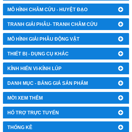
MÔ HÌNH CHÂM CỨU - HUYỆT ĐẠO
TRANH GIẢI PHẪU- TRANH CHÂM CỨU
MÔ HÌNH GIẢI PHẪU ĐỘNG VẬT
THIẾT BỊ - DỤNG CỤ KHÁC
KÍNH HIỂN VI-KÍNH LÚP
DANH MỤC - BẢNG GIÁ SẢN PHẨM
MỜI XEM THÊM
HỔ TRỢ TRỰC TUYẾN
THỐNG KÊ