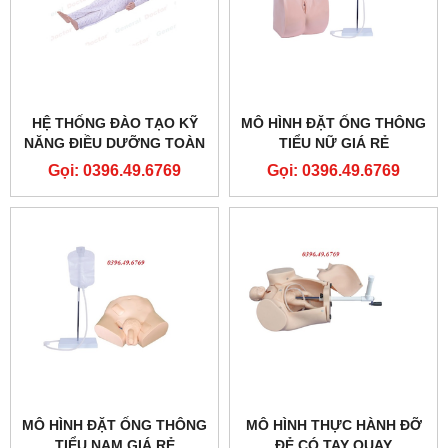
HỆ THỐNG ĐÀO TẠO KỸ
MÔ HÌNH ĐẶT ỐNG THÔNG
NĂNG ĐIỀU DƯỠNG TOÀN
TIỂU NỮ GIÁ RẺ
DIỆN TẠI KHOA HỒI SỨC
Gọi: 0396.49.6769
Gọi: 0396.49.6769
TÍCH CỰC MODEL
GD/H1200
MÔ HÌNH ĐẶT ỐNG THÔNG
MÔ HÌNH THỰC HÀNH ĐỠ
TIỂU NAM GIÁ RẺ
ĐẺ CÓ TAY QUAY