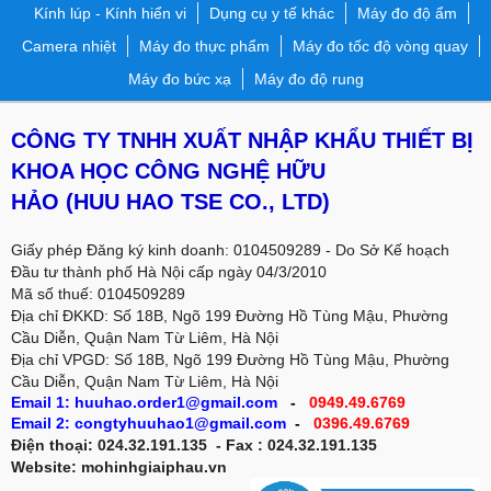
Kính lúp - Kính hiển vi
Dụng cụ y tế khác
Máy đo độ ẩm
Camera nhiệt
Máy đo thực phẩm
Máy đo tốc độ vòng quay
Máy đo bức xạ
Máy đo độ rung
CÔNG TY TNHH XUẤT NHẬP KHẨU THIẾT BỊ
KHOA HỌC CÔNG NGHỆ HỮU
HẢO
(HUU HAO TSE CO., LTD)
Giấy phép Đăng ký kinh doanh: 0104509289 - Do Sở Kế hoạch
Đầu tư thành phố Hà Nội cấp ngày 04/3/2010
Mã số thuế: 0104509289
Địa chỉ ĐKKD: Số 18B, Ngõ 199 Đường Hồ Tùng Mậu, Phường
Cầu Diễn, Quận Nam Từ Liêm, Hà Nội
Địa chỉ VPGD:
Số 18B, Ngõ 199 Đường Hồ Tùng Mậu, Phường
Cầu Diễn, Quận Nam Từ Liêm, Hà Nội
Email 1: huuhao.order1@gmail.com
-
0949.49.6769
Email 2: congtyhuuhao1@gmail.com
-
0396.49.6769
Điện thoại: 024.32.191.135 - Fax : 024.32.191.135
Website: mohinhgiaiphau.vn