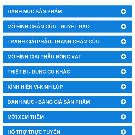
DANH MỤC SẢN PHẨM
MÔ HÌNH CHÂM CỨU - HUYỆT ĐẠO
TRANH GIẢI PHẪU- TRANH CHÂM CỨU
MÔ HÌNH GIẢI PHẪU ĐỘNG VẬT
THIẾT BỊ - DỤNG CỤ KHÁC
KÍNH HIỂN VI-KÍNH LÚP
DANH MỤC - BẢNG GIÁ SẢN PHẨM
MỜI XEM THÊM
HỔ TRỢ TRỰC TUYẾN