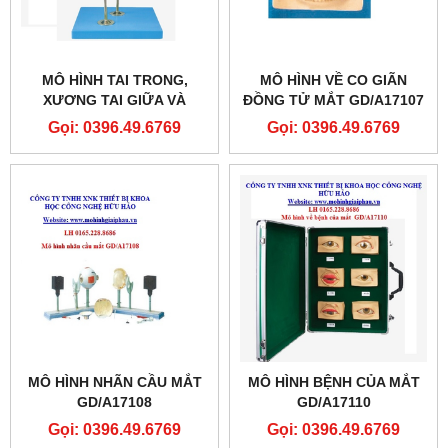
MÔ HÌNH TAI TRONG,
MÔ HÌNH VỀ CO GIÃN
XƯƠNG TAI GIỮA VÀ
ĐỒNG TỬ MẮT GD/A17107
MÀNG NHĨ GD/A17204
Gọi: 0396.49.6769
Gọi: 0396.49.6769
MÔ HÌNH NHÃN CẦU MẮT
MÔ HÌNH BỆNH CỦA MẮT
GD/A17108
GD/A17110
Gọi: 0396.49.6769
Gọi: 0396.49.6769