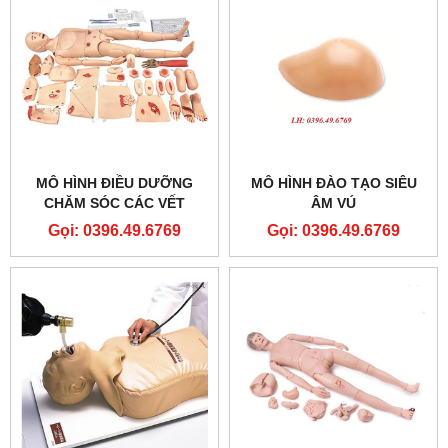
MÔ HÌNH ĐIỀU DƯỠNG
MÔ HÌNH ĐÀO TẠO SIÊU
CHĂM SÓC CÁC VẾT
ÂM VÚ
THƯƠNG NGOẠI KHOA
Gọi: 0396.49.6769
Gọi: 0396.49.6769