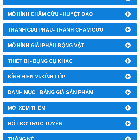
MÔ HÌNH CHÂM CỨU - HUYỆT ĐẠO
TRANH GIẢI PHẪU- TRANH CHÂM CỨU
MÔ HÌNH GIẢI PHẪU ĐỘNG VẬT
THIẾT BỊ - DỤNG CỤ KHÁC
KÍNH HIỂN VI-KÍNH LÚP
DANH MỤC - BẢNG GIÁ SẢN PHẨM
MỜI XEM THÊM
HỔ TRỢ TRỰC TUYẾN
THỐNG KÊ