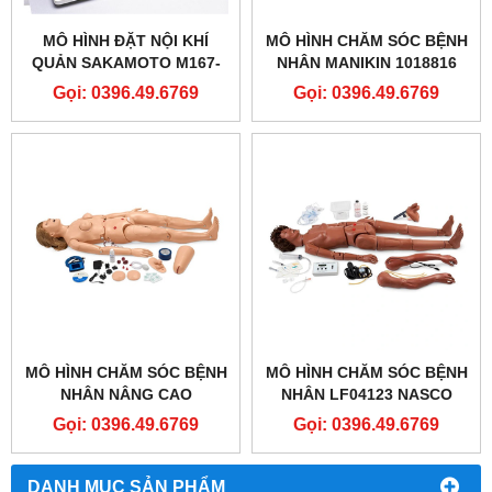
MÔ HÌNH ĐẶT NỘI KHÍ
MÔ HÌNH CHĂM SÓC BỆNH
QUẢN SAKAMOTO M167-
NHÂN MANIKIN 1018816
SAKAMOTO AIRWAY
[P10/1] CAO CẤP- 3B
Gọi: 0396.49.6769
Gọi: 0396.49.6769
MANAGEMENT TRAINER
SCIENTIFIC® PATIENT
(M167)
CARE MANIKIN PRO
MÔ HÌNH CHĂM SÓC BỆNH
MÔ HÌNH CHĂM SÓC BỆNH
NHÂN NÂNG CAO
NHÂN LF04123 NASCO
SB32864L GAUMARD®
HEALTHCARE - COMPLETE
Gọi: 0396.49.6769
Gọi: 0396.49.6769
CPR ​​SUSIE ADVANCED
KERI AUSCULTATION
PATIENT CARE
MANIKIN
SIMULATOR
DANH MỤC SẢN PHẨM