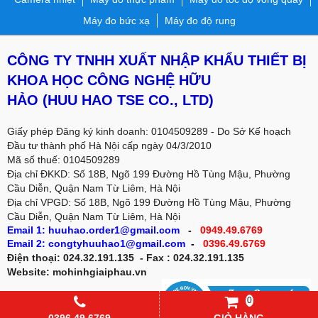
Máy đo bức xạ
Máy đo độ rung
CÔNG TY TNHH XUẤT NHẬP KHẨU THIẾT BỊ
KHOA HỌC CÔNG NGHỆ HỮU
HẢO
(HUU HAO TSE CO., LTD)
Giấy phép Đăng ký kinh doanh: 0104509289 - Do Sở Kế hoạch
Đầu tư thành phố Hà Nội cấp ngày 04/3/2010
Mã số thuế: 0104509289
Địa chỉ ĐKKD: Số 18B, Ngõ 199 Đường Hồ Tùng Mậu, Phường
Cầu Diễn, Quận Nam Từ Liêm, Hà Nội
Địa chỉ VPGD:
Số 18B, Ngõ 199 Đường Hồ Tùng Mậu, Phường
Cầu Diễn, Quận Nam Từ Liêm, Hà Nội
Email 1: huuhao.order1@gmail.com
-
0949.49.6769
Email 2: congtyhuuhao1@gmail.com
-
0396.49.6769
Điện thoại: 024.32.191.135 - Fax : 024.32.191.135
Website: mohinhgiaiphau.vn
0