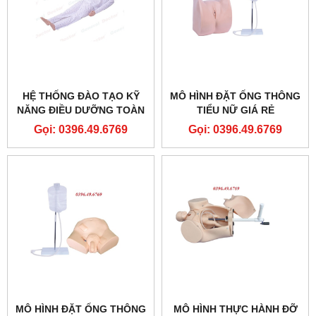
HỆ THỐNG ĐÀO TẠO KỸ
MÔ HÌNH ĐẶT ỐNG THÔNG
NĂNG ĐIỀU DƯỠNG TOÀN
TIỂU NỮ GIÁ RẺ
DIỆN TẠI KHOA HỒI SỨC
Gọi: 0396.49.6769
Gọi: 0396.49.6769
TÍCH CỰC MODEL
GD/H1200
MÔ HÌNH ĐẶT ỐNG THÔNG
MÔ HÌNH THỰC HÀNH ĐỠ