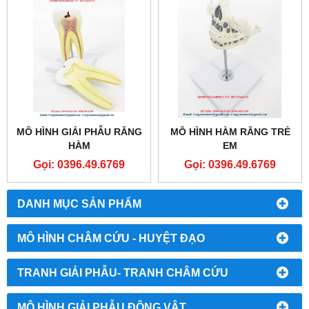
MÔ HÌNH GIẢI PHẪU RĂNG
MÔ HÌNH HÀM RĂNG TRẺ
HÀM
EM
Gọi: 0396.49.6769
Gọi: 0396.49.6769
DANH MỤC SẢN PHẨM
MÔ HÌNH CHÂM CỨU - HUYỆT ĐẠO
TRANH GIẢI PHẪU- TRANH CHÂM CỨU
MÔ HÌNH GIẢI PHẪU ĐỘNG VẬT