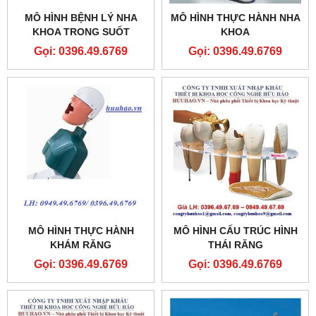
MÔ HÌNH BỆNH LÝ NHA
MÔ HÌNH THỰC HÀNH NHA
KHOA TRONG SUỐT
KHOA
MODEL GD/B10011
Gọi: 0396.49.6769
Gọi: 0396.49.6769
MÔ HÌNH THỰC HÀNH
MÔ HÌNH CẤU TRÚC HÌNH
KHÁM RĂNG
THÁI RĂNG
Gọi: 0396.49.6769
Gọi: 0396.49.6769