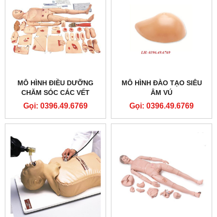
MÔ HÌNH ĐIỀU DƯỠNG
MÔ HÌNH ĐÀO TẠO SIÊU
CHĂM SÓC CÁC VẾT
ÂM VÚ
THƯƠNG NGOẠI KHOA
Gọi: 0396.49.6769
Gọi: 0396.49.6769