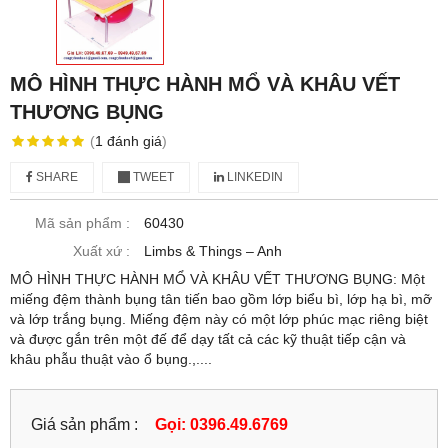
MÔ HÌNH THỰC HÀNH MỔ VÀ KHÂU VẾT
THƯƠNG BỤNG
(
1
đánh giá
)
SHARE
TWEET
LINKEDIN
Mã sản phẩm :
60430
Xuất xứ :
Limbs & Things – Anh
MÔ HÌNH THỰC HÀNH MỔ VÀ KHÂU VẾT THƯƠNG BỤNG: Một
miếng đệm thành bụng tân tiến bao gồm lớp biểu bì, lớp hạ bì, mỡ
và lớp trắng bụng. Miếng đệm này có một lớp phúc mạc riêng biệt
và được gắn trên một đế để dạy tất cả các kỹ thuật tiếp cận và
khâu phẫu thuật vào ổ bụng.,....
Giá sản phẩm :
Gọi: 0396.49.6769