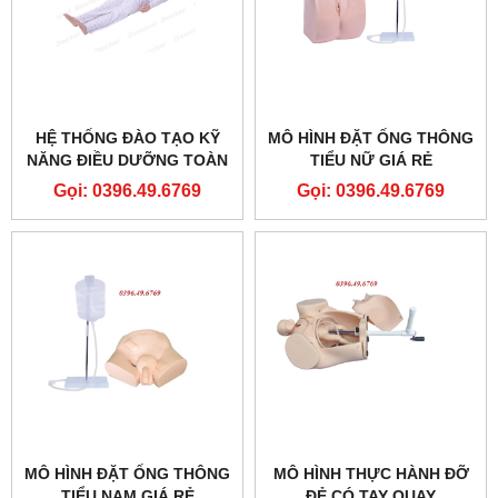
HỆ THỐNG ĐÀO TẠO KỸ
MÔ HÌNH ĐẶT ỐNG THÔNG
NĂNG ĐIỀU DƯỠNG TOÀN
TIỂU NỮ GIÁ RẺ
DIỆN TẠI KHOA HỒI SỨC
Gọi: 0396.49.6769
Gọi: 0396.49.6769
TÍCH CỰC MODEL
GD/H1200
MÔ HÌNH ĐẶT ỐNG THÔNG
MÔ HÌNH THỰC HÀNH ĐỠ
TIỂU NAM GIÁ RẺ
ĐẺ CÓ TAY QUAY