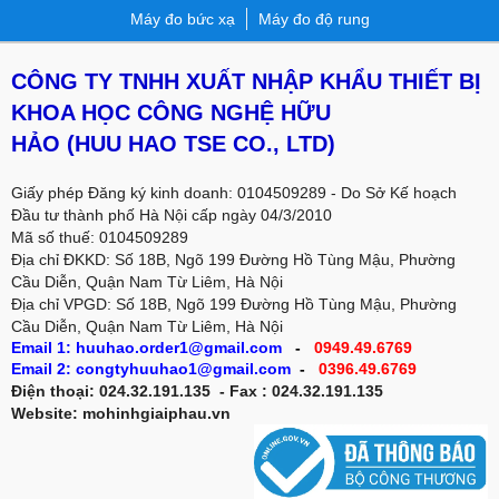
Máy đo bức xạ
Máy đo độ rung
CÔNG TY TNHH XUẤT NHẬP KHẨU THIẾT BỊ
KHOA HỌC CÔNG NGHỆ HỮU
HẢO
(HUU HAO TSE CO., LTD)
Giấy phép Đăng ký kinh doanh: 0104509289 - Do Sở Kế hoạch
Đầu tư thành phố Hà Nội cấp ngày 04/3/2010
Mã số thuế: 0104509289
Địa chỉ ĐKKD: Số 18B, Ngõ 199 Đường Hồ Tùng Mậu, Phường
Cầu Diễn, Quận Nam Từ Liêm, Hà Nội
Địa chỉ VPGD:
Số 18B, Ngõ 199 Đường Hồ Tùng Mậu, Phường
Cầu Diễn, Quận Nam Từ Liêm, Hà Nội
Email 1: huuhao.order1@gmail.com
-
0949.49.6769
Email 2: congtyhuuhao1@gmail.com
-
0396.49.6769
Điện thoại: 024.32.191.135 - Fax : 024.32.191.135
Website: mohinhgiaiphau.vn