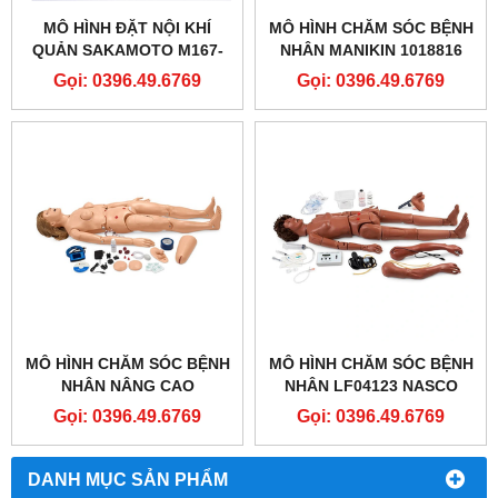
MÔ HÌNH ĐẶT NỘI KHÍ
MÔ HÌNH CHĂM SÓC BỆNH
QUẢN SAKAMOTO M167-
NHÂN MANIKIN 1018816
SAKAMOTO AIRWAY
[P10/1] CAO CẤP- 3B
Gọi: 0396.49.6769
Gọi: 0396.49.6769
MANAGEMENT TRAINER
SCIENTIFIC® PATIENT
(M167)
CARE MANIKIN PRO
MÔ HÌNH CHĂM SÓC BỆNH
MÔ HÌNH CHĂM SÓC BỆNH
NHÂN NÂNG CAO
NHÂN LF04123 NASCO
SB32864L GAUMARD®
HEALTHCARE - COMPLETE
Gọi: 0396.49.6769
Gọi: 0396.49.6769
CPR ​​SUSIE ADVANCED
KERI AUSCULTATION
PATIENT CARE
MANIKIN
SIMULATOR
DANH MỤC SẢN PHẨM