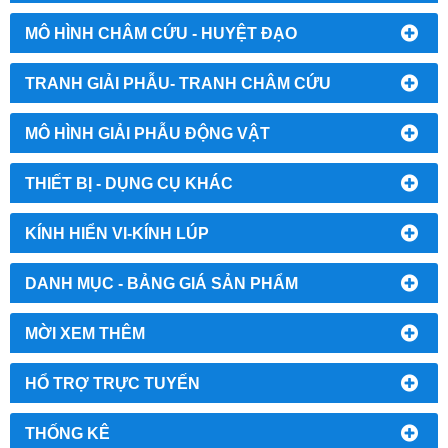
MÔ HÌNH CHÂM CỨU - HUYỆT ĐẠO
TRANH GIẢI PHẪU- TRANH CHÂM CỨU
MÔ HÌNH GIẢI PHẪU ĐỘNG VẬT
THIẾT BỊ - DỤNG CỤ KHÁC
KÍNH HIỂN VI-KÍNH LÚP
DANH MỤC - BẢNG GIÁ SẢN PHẨM
MỜI XEM THÊM
HỔ TRỢ TRỰC TUYẾN
THỐNG KÊ