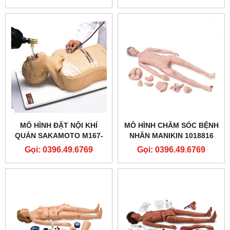
MÔ HÌNH ĐẶT NỘI KHÍ
MÔ HÌNH CHĂM SÓC BỆNH
QUẢN SAKAMOTO M167-
NHÂN MANIKIN 1018816
SAKAMOTO AIRWAY
[P10/1] CAO CẤP- 3B
Gọi: 0396.49.6769
Gọi: 0396.49.6769
MANAGEMENT TRAINER
SCIENTIFIC® PATIENT
(M167)
CARE MANIKIN PRO