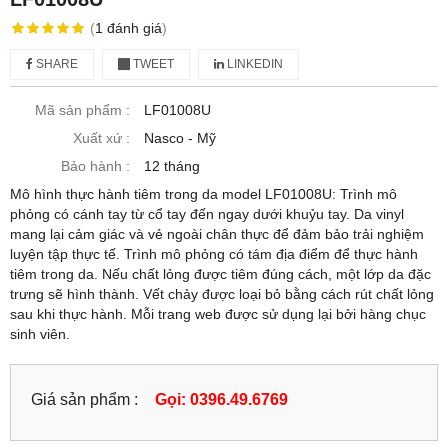
(
1
đánh giá
)
SHARE
TWEET
LINKEDIN
Mã sản phẩm :
LF01008U
Xuất xứ :
Nasco - Mỹ
Bảo hành :
12 tháng
Mô hình thực hành tiêm trong da model LF01008U: Trình mô
phỏng có cánh tay từ cổ tay đến ngay dưới khuỷu tay. Da vinyl
mang lại cảm giác và vẻ ngoài chân thực để đảm bảo trải nghiệm
luyện tập thực tế. Trình mô phỏng có tám địa điểm để thực hành
tiêm trong da. Nếu chất lỏng được tiêm đúng cách, một lớp da đặc
trưng sẽ hình thành. Vết chảy được loại bỏ bằng cách rút chất lỏng
sau khi thực hành. Mỗi trang web được sử dụng lại bởi hàng chục
sinh viên.
Giá sản phẩm :
Gọi: 0396.49.6769