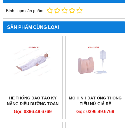
Bình chọn sản phẩm:
SẢN PHẨM CÙNG LOẠI
HỆ THỐNG ĐÀO TẠO KỸ
MÔ HÌNH ĐẶT ỐNG THÔNG
NĂNG ĐIỀU DƯỠNG TOÀN
TIỂU NỮ GIÁ RẺ
DIỆN TẠI KHOA HỒI SỨC
Gọi: 0396.49.6769
Gọi: 0396.49.6769
TÍCH CỰC MODEL
GD/H1200