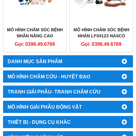
MÔ HÌNH CHĂM SÓC BỆNH
MÔ HÌNH CHĂM SÓC BỆNH
NHÂN NÂNG CAO
NHÂN LF04123 NASCO
SB32864L GAUMARD®
HEALTHCARE - COMPLETE
Gọi: 0396.49.6769
Gọi: 0396.49.6769
CPR ​​SUSIE ADVANCED
KERI AUSCULTATION
PATIENT CARE
MANIKIN
SIMULATOR
DANH MỤC SẢN PHẨM
MÔ HÌNH CHÂM CỨU - HUYỆT ĐẠO
TRANH GIẢI PHẪU- TRANH CHÂM CỨU
MÔ HÌNH GIẢI PHẪU ĐỘNG VẬT
THIẾT BỊ - DỤNG CỤ KHÁC