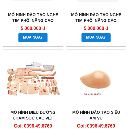
MÔ HÌNH ĐÀO TẠO NGHE
MÔ HÌNH ĐÀO TẠO NGHE
TIM PHỔI NÂNG CAO
TIM PHỔI NÂNG CAO
GD/TCZ9900B
GD/TCZ9900A
5,000,000 đ
5,000,000 đ
MUA NGAY
MUA NGAY
MÔ HÌNH ĐIỀU DƯỠNG
MÔ HÌNH ĐÀO TẠO SIÊU
CHĂM SÓC CÁC VẾT
ÂM VÚ
THƯƠNG NGOẠI KHOA
Gọi: 0396.49.6769
Gọi: 0396.49.6769