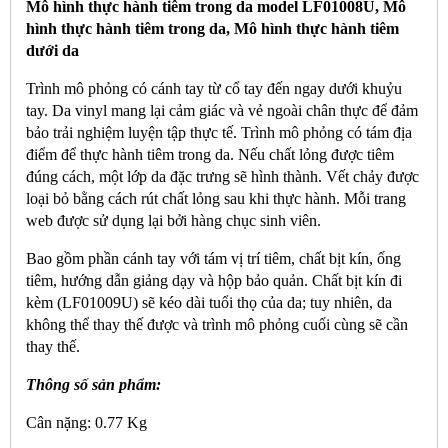
Mô hình thực hành tiêm trong da model LF01008U, Mô
hình thực hành tiêm trong da, Mô hình thực hành tiêm
dưới da
Trình mô phỏng có cánh tay từ cổ tay đến ngay dưới khuỷu
tay. Da vinyl mang lại cảm giác và vẻ ngoài chân thực để đảm
bảo trải nghiệm luyện tập thực tế. Trình mô phỏng có tám địa
điểm để thực hành tiêm trong da. Nếu chất lỏng được tiêm
đúng cách, một lớp da đặc trưng sẽ hình thành. Vết chảy được
loại bỏ bằng cách rút chất lỏng sau khi thực hành. Mỗi trang
web được sử dụng lại bởi hàng chục sinh viên.
Bao gồm phần cánh tay với tám vị trí tiêm, chất bịt kín, ống
tiêm, hướng dẫn giảng dạy và hộp bảo quản. Chất bịt kín đi
kèm (LF01009U) sẽ kéo dài tuổi thọ của da; tuy nhiên, da
không thể thay thế được và trình mô phỏng cuối cùng sẽ cần
thay thế.
Thông số sản phẩm:
Cân nặng: 0.77 Kg