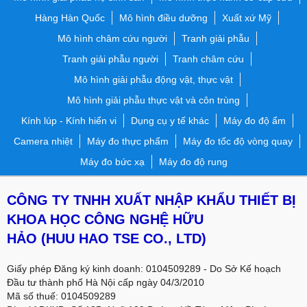
Hàng Hàn Quốc
Mô hình điều dưỡng
Xuất xứ Mỹ
Mô hình châm cứu người
Tranh giải phẫu
Tranh giải phẫu người
Tranh châm cứu
Mô hình giải phẫu động vật, thực vật
Mô hình giải phẫu thực vật và côn trùng
Kính lúp - Kính hiển vi
Dụng cụ y tế khác
Máy đo độ ẩm
Camera nhiệt
Máy đo thực phẩm
Máy đo tốc độ vòng quay
Máy đo bức xạ
Máy đo độ rung
CÔNG TY TNHH XUẤT NHẬP KHẨU THIẾT BỊ
KHOA HỌC CÔNG NGHỆ HỮU
HẢO
(HUU HAO TSE CO., LTD)
Giấy phép Đăng ký kinh doanh: 0104509289 - Do Sở Kế hoạch
Đầu tư thành phố Hà Nội cấp ngày 04/3/2010
Mã số thuế: 0104509289