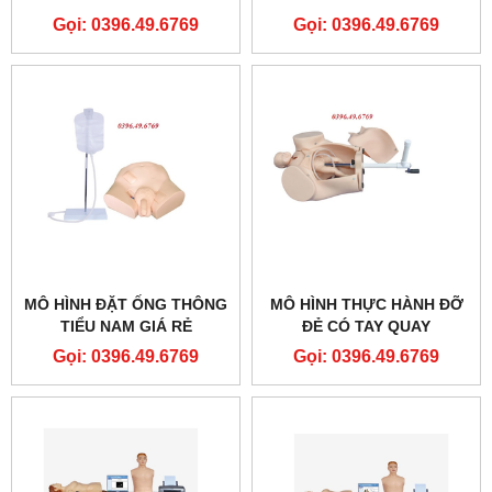
DIỆN TẠI KHOA HỒI SỨC
Gọi: 0396.49.6769
Gọi: 0396.49.6769
TÍCH CỰC MODEL
GD/H1200
MÔ HÌNH ĐẶT ỐNG THÔNG
MÔ HÌNH THỰC HÀNH ĐỠ
TIỂU NAM GIÁ RẺ
ĐẺ CÓ TAY QUAY
Gọi: 0396.49.6769
Gọi: 0396.49.6769