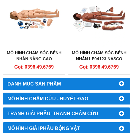
MÔ HÌNH CHĂM SÓC BỆNH
MÔ HÌNH CHĂM SÓC BỆNH
NHÂN NÂNG CAO
NHÂN LF04123 NASCO
SB32864L GAUMARD®
HEALTHCARE - COMPLETE
Gọi: 0396.49.6769
Gọi: 0396.49.6769
CPR ​​SUSIE ADVANCED
KERI AUSCULTATION
PATIENT CARE
MANIKIN
SIMULATOR
DANH MỤC SẢN PHẨM
MÔ HÌNH CHÂM CỨU - HUYỆT ĐẠO
TRANH GIẢI PHẪU- TRANH CHÂM CỨU
MÔ HÌNH GIẢI PHẪU ĐỘNG VẬT