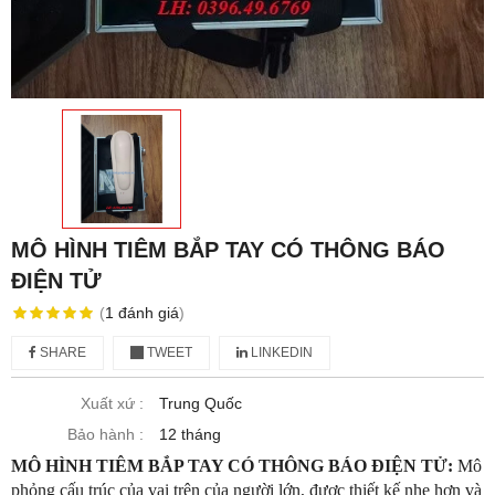
MÔ HÌNH TIÊM BẮP TAY CÓ THÔNG BÁO
ĐIỆN TỬ
(
1
đánh giá
)
SHARE
TWEET
LINKEDIN
Xuất xứ :
Trung Quốc
Bảo hành :
12 tháng
MÔ HÌNH TIÊM BẮP TAY CÓ THÔNG BÁO ĐIỆN TỬ:
Mô
phỏng cấu trúc của vai trên của người lớn, được thiết kế nhẹ hơn và