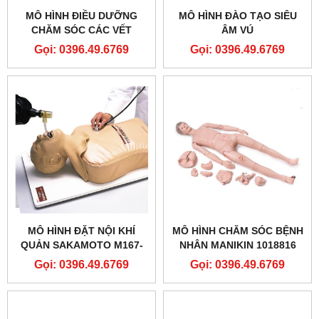
MÔ HÌNH ĐIỀU DƯỠNG
MÔ HÌNH ĐÀO TẠO SIÊU
CHĂM SÓC CÁC VẾT
ÂM VÚ
THƯƠNG NGOẠI KHOA
Gọi: 0396.49.6769
Gọi: 0396.49.6769
MÔ HÌNH ĐẶT NỘI KHÍ
MÔ HÌNH CHĂM SÓC BỆNH
QUẢN SAKAMOTO M167-
NHÂN MANIKIN 1018816
SAKAMOTO AIRWAY
[P10/1] CAO CẤP- 3B
Gọi: 0396.49.6769
Gọi: 0396.49.6769
MANAGEMENT TRAINER
SCIENTIFIC® PATIENT
(M167)
CARE MANIKIN PRO