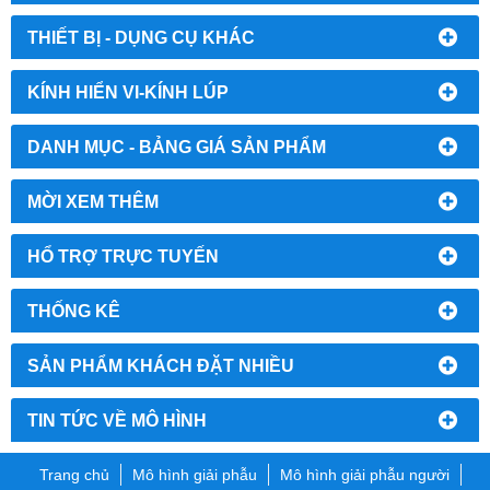
THIẾT BỊ - DỤNG CỤ KHÁC
KÍNH HIỂN VI-KÍNH LÚP
DANH MỤC - BẢNG GIÁ SẢN PHẨM
MỜI XEM THÊM
HỔ TRỢ TRỰC TUYẾN
THỐNG KÊ
SẢN PHẨM KHÁCH ĐẶT NHIỀU
TIN TỨC VỀ MÔ HÌNH
Trang chủ
Mô hình giải phẫu
Mô hình giải phẫu người