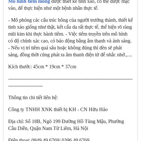
Mô hình tiêm mông
được thiết kế tinh xảo, có thể được mặc
vào, để thực hiện như một bệnh nhân thực tế.
- Mô phỏng các cấu trúc hông của người trưởng thành, thiết kế
tinh xảo giống như thật, kết cấu da rất thực tế, thể hiện rõ ràng
mũi kim khi thực hành tiêm. - Việc tiêm truyền trên mô hình
có độ chính xác cao, có báo động bằng âm thanh và ánh sáng.
- Nếu vị trí tiêm quá sâu hoặc không đúng thì đèn sẽ phát
sáng, đồng thời cũng phát ra âm thanh điện tử để nhắc nhở.,....
Kích thước: 45cm * 19cm * 37cm
-------------------------------------------------------------------------------
----------------------
Thông tin chi tiết liên hệ:
Công ty TNHH XNK thiết bị KH - CN Hữu Hảo
Địa chỉ: Số 18B, Ngõ 199 Đường Hồ Tùng Mậu, Phường
Cầu Diễn, Quận Nam Từ Liêm, Hà Nội
Điện thoại: 0949.49.6769/ 0396.49.6769