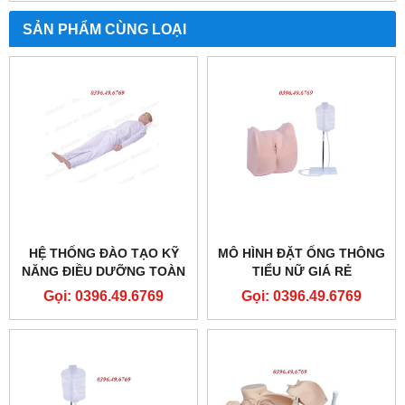
SẢN PHẨM CÙNG LOẠI
HỆ THỐNG ĐÀO TẠO KỸ
MÔ HÌNH ĐẶT ỐNG THÔNG
NĂNG ĐIỀU DƯỠNG TOÀN
TIỂU NỮ GIÁ RẺ
DIỆN TẠI KHOA HỒI SỨC
Gọi: 0396.49.6769
Gọi: 0396.49.6769
TÍCH CỰC MODEL
GD/H1200