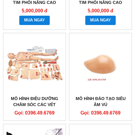
TIM PHỔI NÂNG CAO
TIM PHỔI NÂNG CAO
GD/TCZ9900B
GD/TCZ9900A
5,000,000 đ
5,000,000 đ
MUA NGAY
MUA NGAY
MÔ HÌNH ĐIỀU DƯỠNG
MÔ HÌNH ĐÀO TẠO SIÊU
CHĂM SÓC CÁC VẾT
ÂM VÚ
THƯƠNG NGOẠI KHOA
Gọi: 0396.49.6769
Gọi: 0396.49.6769