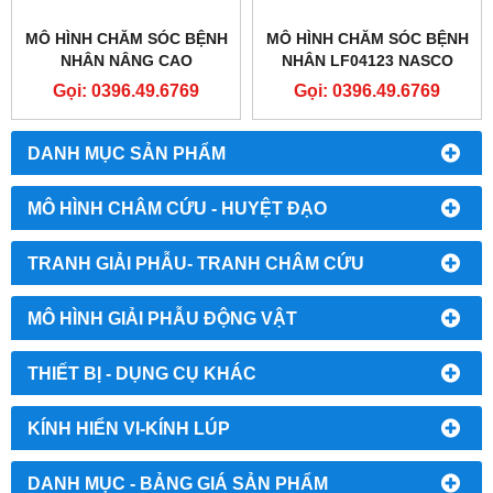
MÔ HÌNH CHĂM SÓC BỆNH
MÔ HÌNH CHĂM SÓC BỆNH
NHÂN NÂNG CAO
NHÂN LF04123 NASCO
SB32864L GAUMARD®
HEALTHCARE - COMPLETE
Gọi: 0396.49.6769
Gọi: 0396.49.6769
CPR ​​SUSIE ADVANCED
KERI AUSCULTATION
PATIENT CARE
MANIKIN
SIMULATOR
DANH MỤC SẢN PHẨM
MÔ HÌNH CHÂM CỨU - HUYỆT ĐẠO
TRANH GIẢI PHẪU- TRANH CHÂM CỨU
MÔ HÌNH GIẢI PHẪU ĐỘNG VẬT
THIẾT BỊ - DỤNG CỤ KHÁC
KÍNH HIỂN VI-KÍNH LÚP
DANH MỤC - BẢNG GIÁ SẢN PHẨM