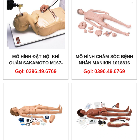
MÔ HÌNH ĐẶT NỘI KHÍ
MÔ HÌNH CHĂM SÓC BỆNH
QUẢN SAKAMOTO M167-
NHÂN MANIKIN 1018816
SAKAMOTO AIRWAY
[P10/1] CAO CẤP- 3B
Gọi: 0396.49.6769
Gọi: 0396.49.6769
MANAGEMENT TRAINER
SCIENTIFIC® PATIENT
(M167)
CARE MANIKIN PRO