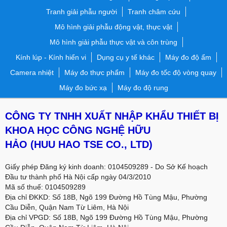
Tranh giải phẫu người
Tranh châm cứu
Mô hình giải phẫu động vật, thực vật
Mô hình giải phẫu thực vật và côn trùng
Kính lúp - Kính hiển vi
Dụng cụ y tế khác
Máy đo độ ẩm
Camera nhiệt
Máy đo thực phẩm
Máy đo tốc độ vòng quay
Máy đo bức xạ
Máy đo độ rung
CÔNG TY TNHH XUẤT NHẬP KHẨU THIẾT BỊ
KHOA HỌC CÔNG NGHỆ HỮU
HẢO
(HUU HAO TSE CO., LTD)
Giấy phép Đăng ký kinh doanh: 0104509289 - Do Sở Kế hoạch
Đầu tư thành phố Hà Nội cấp ngày 04/3/2010
Mã số thuế: 0104509289
Địa chỉ ĐKKD: Số 18B, Ngõ 199 Đường Hồ Tùng Mậu, Phường
Cầu Diễn, Quận Nam Từ Liêm, Hà Nội
Địa chỉ VPGD:
Số 18B, Ngõ 199 Đường Hồ Tùng Mậu, Phường