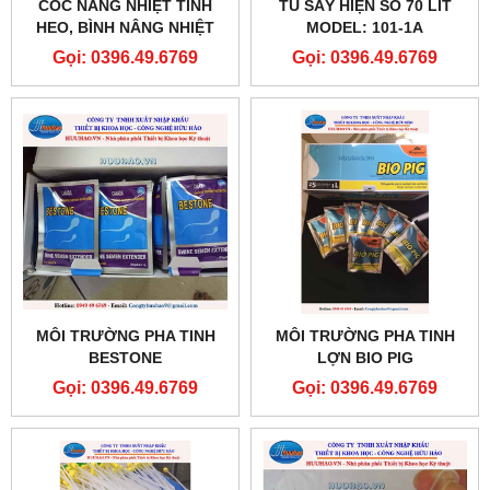
CỐC NÂNG NHIỆT TINH
TỦ SẤY HIỆN SỐ 70 LÍT
HEO, BÌNH NÂNG NHIỆT
MODEL: 101-1A
TINH HEO
Gọi: 0396.49.6769
Gọi: 0396.49.6769
MÔI TRƯỜNG PHA TINH
MÔI TRƯỜNG PHA TINH
BESTONE
LỢN BIO PIG
Gọi: 0396.49.6769
Gọi: 0396.49.6769