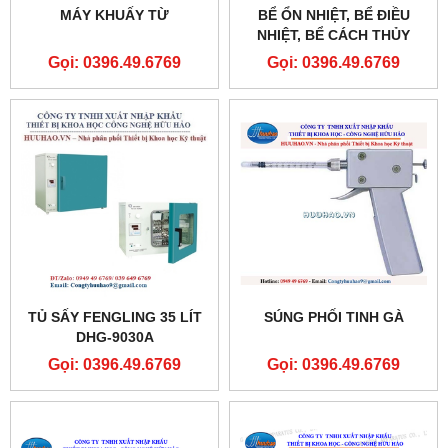
MÁY KHUẤY TỪ
BỂ ỔN NHIỆT, BỂ ĐIỀU
NHIỆT, BỂ CÁCH THỦY
Gọi: 0396.49.6769
Gọi: 0396.49.6769
TỦ SẤY FENGLING 35 LÍT
SÚNG PHỐI TINH GÀ
DHG-9030A
Gọi: 0396.49.6769
Gọi: 0396.49.6769