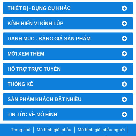
THIẾT BỊ - DỤNG CỤ KHÁC
KÍNH HIỂN VI-KÍNH LÚP
DANH MỤC - BẢNG GIÁ SẢN PHẨM
MỜI XEM THÊM
HỔ TRỢ TRỰC TUYẾN
THỐNG KÊ
SẢN PHẨM KHÁCH ĐẶT NHIỀU
TIN TỨC VỀ MÔ HÌNH
Trang chủ
Mô hình giải phẫu
Mô hình giải phẫu người