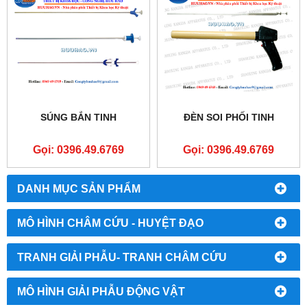
SÚNG BẮN TINH
ĐÈN SOI PHỐI TINH
Gọi: 0396.49.6769
Gọi: 0396.49.6769
DANH MỤC SẢN PHẨM
MÔ HÌNH CHÂM CỨU - HUYỆT ĐẠO
TRANH GIẢI PHẪU- TRANH CHÂM CỨU
MÔ HÌNH GIẢI PHẪU ĐỘNG VẬT