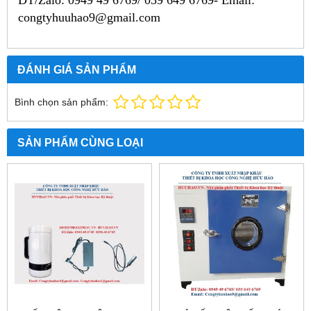
ĐT/Zalo: 0949 49 6769/ 039 649 6769- Email:
congtyhuuhao9@gmail.com
ĐÁNH GIÁ SẢN PHẨM
Bình chọn sản phẩm:
SẢN PHẨM CÙNG LOẠI