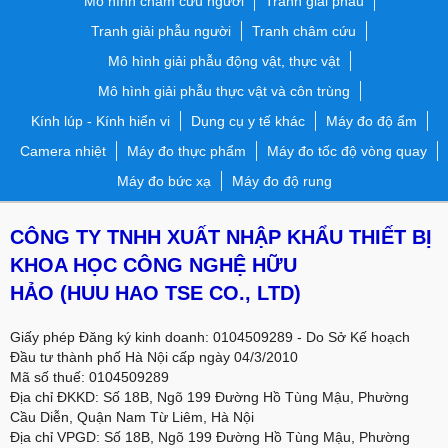
Mô hình châm cứu người
Tranh giải phẫu
Tranh giải phẫu người
Tranh châm cứu
Mô hình giải phẫu động vật, thực vật
Mô hình giải phẫu thực vật và côn trùng
Kính lúp - Kính hiển vi
Dụng cụ y tế khác
Máy đo độ ẩm
Camera nhiệt
Máy đo thực phẩm
Máy đo tốc độ vòng quay
Máy đo bức xạ
Máy đo độ rung
CÔNG TY TNHH XUẤT NHẬP KHẨU THIẾT BỊ
KHOA HỌC CÔNG NGHỆ HỮU
HẢO
(HUU HAO TSE CO., LTD)
Giấy phép Đăng ký kinh doanh: 0104509289 - Do Sở Kế hoạch
Đầu tư thành phố Hà Nội cấp ngày 04/3/2010
Mã số thuế: 0104509289
Địa chỉ ĐKKD: Số 18B, Ngõ 199 Đường Hồ Tùng Mậu, Phường
Cầu Diễn, Quận Nam Từ Liêm, Hà Nội
Địa chỉ VPGD:
Số 18B, Ngõ 199 Đường Hồ Tùng Mậu, Phường