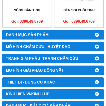
SÚNG BẮN TINH
ĐÈN SOI PHỐI TINH
Gọi: 0396.49.6769
Gọi: 0396.49.6769
DANH MỤC SẢN PHẨM
MÔ HÌNH CHÂM CỨU - HUYỆT ĐẠO
TRANH GIẢI PHẪU- TRANH CHÂM CỨU
MÔ HÌNH GIẢI PHẪU ĐỘNG VẬT
THIẾT BỊ - DỤNG CỤ KHÁC
KÍNH HIỂN VI-KÍNH LÚP
DANH MỤC - BẢNG GIÁ SẢN PHẨM