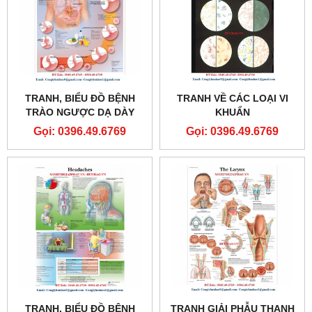
TRANH, BIỂU ĐỒ BỆNH
TRANH VỀ CÁC LOẠI VI
TRÀO NGƯỢC DẠ DÀY
KHUẨN
THỰC QUẢN
Gọi: 0396.49.6769
Gọi: 0396.49.6769
TRANH, BIỂU ĐỒ BỆNH
TRANH GIẢI PHẪU THANH