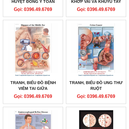
HUYỆT ĐÔNG Y TOÀN
KHỚP VAI VÀ KHUỶU TAY
THÂN
Gọi: 0396.49.6769
Gọi: 0396.49.6769
TRANH, BIỂU ĐỒ BỆNH
TRANH, BIỂU ĐỒ UNG THƯ
VIÊM TAI GIỮA
RUỘT
Gọi: 0396.49.6769
Gọi: 0396.49.6769