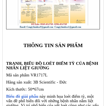
THÔNG TIN SẢN PHẨM
TRANH, BIỂU ĐỒ LOÉT ĐIỂM TỲ CỦA BỆNH
NHÂN LIỆT GIƯỜNG
Mã sản phẩm VR1717L
Hãng sản xuất: 3B Scientific - Đức
Kích thước: 50*67cm
Biểu đồ giải phẫu
này minh họa loét điểm tỳ, một
vấn đề phổ biến đối với những bệnh nhân nằm liệt
giường. Vị trí phổ biến của vết loét cũng như các yếu