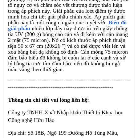
tố nguy cơ và chăm sóc vết thương được thảo luận
trong áp phích này. Giải phẫu của loét điểm tỳ được
minh họa chi tiết giải phẫu chính xác. Áp phích giải
phẫu này là một công cụ giáo dục tuyệt vời.
Biểu đồ
giải phẫu
nhiều lớp dày này được in trên giấy chống
tia UV (200 g) bóng cao cấp và đi kèm với cán màng
2 mặt (75 micron). Nó có kích thước áp phích thuận
tiện 50 x 67 cm (20x26 '') và có thể được viết lên và
xóa bằng bút dạ không cố định. Cán mỏng 75 micron
đảm bảo biểu đồ không bị cuộn lại ở các cạnh và xử
lý bằng tia cực tím đảm bảo biểu đồ không bị ngả
màu vàng theo thời gian.
------------------------------------------------------------------
---------------------------------------------------------
Thông tin chi tiết vui lòng liên hệ:
Công ty TNHH Xuất Nhập khẩu Thiết bị Khoa học
Công nghệ Hữu Hảo
Địa chỉ: Số 18B, Ngõ 199 Đường Hồ Tùng Mậu,