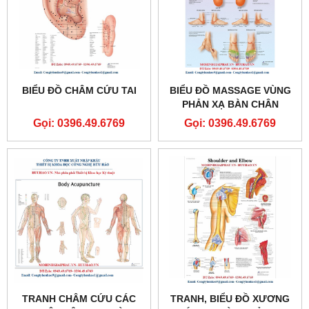
BIỂU ĐỒ CHÂM CỨU TAI
BIỂU ĐỒ MASSAGE VÙNG
PHẢN XẠ BÀN CHÂN
Gọi: 0396.49.6769
Gọi: 0396.49.6769
TRANH CHÂM CỨU CÁC
TRANH, BIỂU ĐỒ XƯƠNG