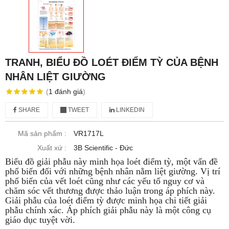
TRANH, BIỂU ĐỒ LOÉT ĐIỂM TỲ CỦA BỆNH
NHÂN LIỆT GIƯỜNG
(
1
đánh giá
)
SHARE
TWEET
LINKEDIN
Mã sản phẩm :
VR1717L
Xuất xứ :
3B Scientific - Đức
Biểu đồ giải phẫu này minh họa loét điểm tỳ, một vấn đề
phổ biến đối với những bệnh nhân nằm liệt giường. Vị trí
phổ biến của vết loét cũng như các yếu tố nguy cơ và
chăm sóc vết thương được thảo luận trong áp phích này.
Giải phẫu của loét điểm tỳ được minh họa chi tiết giải
phẫu chính xác. Áp phích giải phẫu này là một công cụ
giáo dục tuyệt vời.