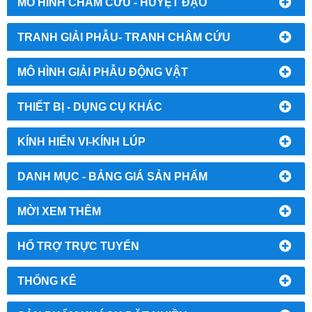
MÔ HÌNH CHÂM CỨU - HUYỆT ĐẠO
TRANH GIẢI PHẪU- TRANH CHÂM CỨU
MÔ HÌNH GIẢI PHẪU ĐỘNG VẬT
THIẾT BỊ - DỤNG CỤ KHÁC
KÍNH HIỂN VI-KÍNH LÚP
DANH MỤC - BẢNG GIÁ SẢN PHẨM
MỜI XEM THÊM
HỔ TRỢ TRỰC TUYẾN
THỐNG KÊ