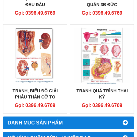
ĐAU ĐẦU
QUẢN 3B ĐỨC
Gọi: 0396.49.6769
Gọi: 0396.49.6769
TRANH, BIỂU ĐỒ GIẢI
TRANH QUÁ TRÌNH THAI
PHẪU THẬN CỠ TO
KỲ
Gọi: 0396.49.6769
Gọi: 0396.49.6769
DANH MỤC SẢN PHẨM