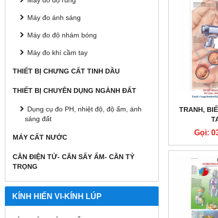
Máy đo độ rung
Máy đo ánh sáng
Máy đo độ nhám bóng
Máy đo khí cầm tay
THIẾT BỊ CHƯNG CẤT TINH DẦU
THIẾT BỊ CHUYÊN DỤNG NGÀNH ĐẤT
Dụng cụ đo PH, nhiệt độ, độ ẩm, ánh
TRANH, BI
sáng đất
T
Gọi: 0
MÁY CẤT NƯỚC
CÂN ĐIỆN TỬ- CÂN SẤY ẨM- CÂN TỶ
TRỌNG
KÍNH HIỂN VI-KÍNH LÚP