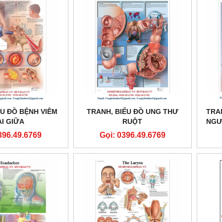
ỂU ĐỒ BỆNH VIÊM
TRANH, BIỂU ĐỒ UNG THƯ
TRA
AI GIỮA
RUỘT
NGƯ
396.49.6769
Gọi: 0396.49.6769