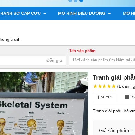
 HÀNH SƠ CẤP CỨU
MÔ HÌNH ĐIỀU DƯỠNG
MÔ H
ÌNH GIẢI PHẪU ĐỘNG VẬT, THỰC VẬT
MÔ HÌNH BỘ XƯƠNG
 khung tranh
Tên sản phẩm
Tranh giải phâ
(
1
đánh g
SHARE
TW
Tranh giải phẫu bộ 
Giá sản phẩm :