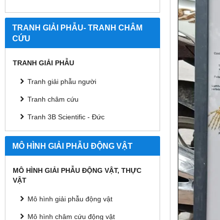
TRANH GIẢI PHẪU- TRANH CHÂM
CỨU
TRANH GIẢI PHẪU
Tranh giải phẫu người
Tranh châm cứu
Tranh 3B Scientific - Đức
MÔ HÌNH GIẢI PHẪU ĐỘNG VẬT
MÔ HÌNH GIẢI PHẪU ĐỘNG VẬT, THỰC
VẬT
Mô hình giải phẫu động vật
Mô hình châm cứu động vật