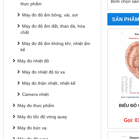
Bình chọn sả
thực phẩm
Máy đo độ ẩm bông, vải, sợi
SẢN PHẨM
Máy đo độ ẩm đất, than đá, hóa
chất
Máy đo độ ẩm không khí, nhiệt ẩm
kế
Máy đo nhiệt độ
Máy đo nhiệt độ từ xa
Máy đo thân nhiệt, nhiệt kế
Camera nhiệt
Máy đo thực phẩm
BIỂU ĐỒ
Máy đo tốc độ vòng quay
Gọi: 0
Máy đo bức xạ