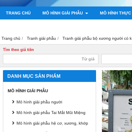
TRANG CHỦ
MÔ HÌNH GIẢI PHẪU
MÔ HÌNH THỰC
TRANH GIẢI PHẪU NGƯỜI
TRANH CHÂM CỨU
MÔ H
Trang chủ
Tranh giải phẫu
Tranh giải phẫu bộ xương người có
Tìm theo giá tiền
DANH MỤC SẢN PHẨM
MÔ HÌNH GIẢI PHẪU
Mô hình giải phẫu người
Mô hình giải phẫu Tai Mắt Mũi Miệng
Mô hình giải phẫu hệ cơ, xương, khớp