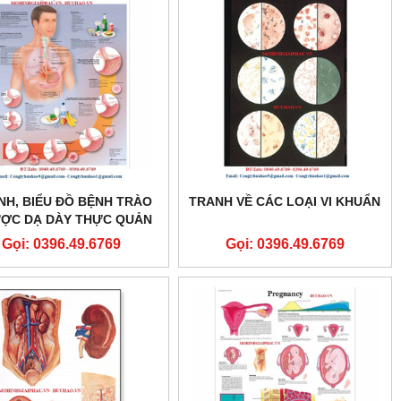
NH, BIỂU ĐỒ BỆNH TRÀO
TRANH VỀ CÁC LOẠI VI KHUẨN
ỢC DẠ DÀY THỰC QUẢN
Gọi: 0396.49.6769
Gọi: 0396.49.6769