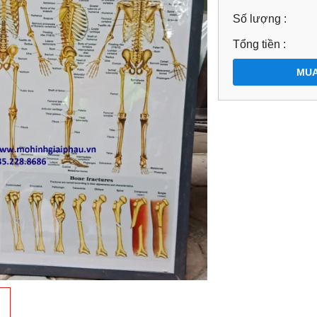
Số lượng :
Tổng tiền :
MUA