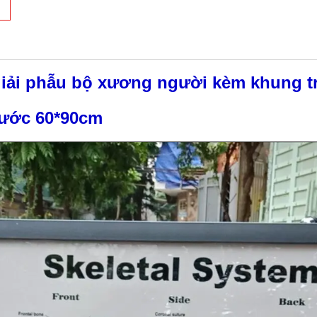
iải phẫu bộ xương người kèm khung 
hước 60*90cm