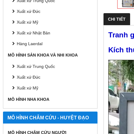
Xuất xứ Trung Quốc
Xuất xứ Đức
CHI TIẾT
Xuất xứ Mỹ
Xuất xứ Nhật Bản
Tranh g
Hàng Laerdal
Kích t
MÔ HÌNH SẢN KHOA VÀ NHI KHOA
Xuất xứ Trung Quốc
Xuất xứ Đức
Xuất xứ Mỹ
MÔ HÌNH NHA KHOA
MÔ HÌNH CHÂM CỨU - HUYỆT ĐẠO
MÔ HÌNH CHÂM CỨU NGƯỜI