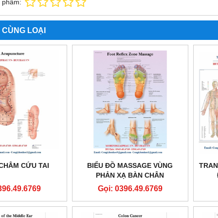
n phẩm:
 CÙNG LOẠI
 CHÂM CỨU TAI
BIỂU ĐỒ MASSAGE VÙNG
TRAN
PHẢN XẠ BÀN CHÂN
396.49.6769
Gọi: 0396.49.6769