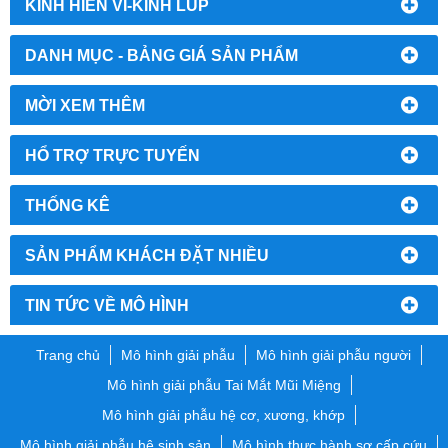
KÍNH HIỂN VI-KÍNH LÚP
DANH MỤC - BẢNG GIÁ SẢN PHẨM
MỜI XEM THÊM
HỔ TRỢ TRỰC TUYẾN
THỐNG KÊ
SẢN PHẨM KHÁCH ĐẶT NHIỀU
TIN TỨC VỀ MÔ HÌNH
Trang chủ
Mô hình giải phẫu
Mô hình giải phẫu người
Mô hình giải phẫu Tai Mắt Mũi Miệng
Mô hình giải phẫu hệ cơ, xương, khớp
Mô hình giải phẫu hệ sinh sản
Mô hình thực hành sơ cấp cứu