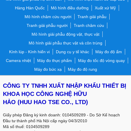
Hàng Hàn Quốc
Mô hình điều dưỡng
Xuất xứ Mỹ
Mô hình châm cứu người
Tranh giải phẫu
Tranh giải phẫu người
Tranh châm cứu
Mô hình giải phẫu động vật, thực vật
Mô hình giải phẫu thực vật và côn trùng
Kính lúp - Kính hiển vi
Dụng cụ y tế khác
Máy đo độ ẩm
Camera nhiệt
Máy đo thực phẩm
Máy đo tốc độ vòng quay
Máy đo bức xạ
Máy đo độ rung
CÔNG TY TNHH XUẤT NHẬP KHẨU THIẾT BỊ
KHOA HỌC CÔNG NGHỆ HỮU
HẢO
(HUU HAO TSE CO., LTD)
Giấy phép Đăng ký kinh doanh: 0104509289 - Do Sở Kế hoạch
Đầu tư thành phố Hà Nội cấp ngày 04/3/2010
Mã số thuế: 0104509289