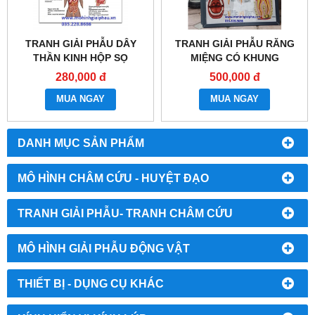
TRANH GIẢI PHẪU DÂY
TRANH GIẢI PHẪU RĂNG
THẦN KINH HỘP SỌ
MIỆNG CÓ KHUNG
280,000 đ
500,000 đ
MUA NGAY
MUA NGAY
DANH MỤC SẢN PHẨM
MÔ HÌNH CHÂM CỨU - HUYỆT ĐẠO
TRANH GIẢI PHẪU- TRANH CHÂM CỨU
MÔ HÌNH GIẢI PHẪU ĐỘNG VẬT
THIẾT BỊ - DỤNG CỤ KHÁC