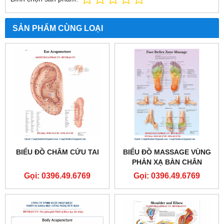
SẢN PHẨM CÙNG LOẠI
BIỂU ĐỒ CHÂM CỨU TAI
BIỂU ĐỒ MASSAGE VÙNG
PHẢN XẠ BÀN CHÂN
Gọi: 0396.49.6769
Gọi: 0396.49.6769