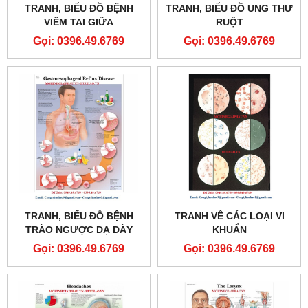
TRANH, BIỂU ĐỒ BỆNH
TRANH, BIỂU ĐỒ UNG THƯ
VIÊM TAI GIỮA
RUỘT
Gọi: 0396.49.6769
Gọi: 0396.49.6769
TRANH, BIỂU ĐỒ BỆNH
TRANH VỀ CÁC LOẠI VI
TRÀO NGƯỢC DẠ DÀY
KHUẨN
THỰC QUẢN
Gọi: 0396.49.6769
Gọi: 0396.49.6769