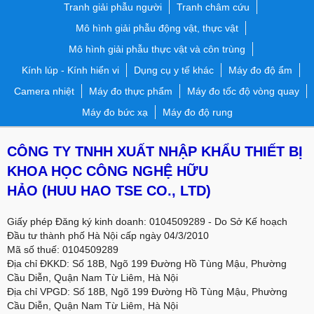
Tranh giải phẫu người
Tranh châm cứu
Mô hình giải phẫu động vật, thực vật
Mô hình giải phẫu thực vật và côn trùng
Kính lúp - Kính hiển vi
Dụng cụ y tế khác
Máy đo độ ẩm
Camera nhiệt
Máy đo thực phẩm
Máy đo tốc độ vòng quay
Máy đo bức xạ
Máy đo độ rung
CÔNG TY TNHH XUẤT NHẬP KHẨU THIẾT BỊ
KHOA HỌC CÔNG NGHỆ HỮU
HẢO
(HUU HAO TSE CO., LTD)
Giấy phép Đăng ký kinh doanh: 0104509289 - Do Sở Kế hoạch
Đầu tư thành phố Hà Nội cấp ngày 04/3/2010
Mã số thuế: 0104509289
Địa chỉ ĐKKD: Số 18B, Ngõ 199 Đường Hồ Tùng Mậu, Phường
Cầu Diễn, Quận Nam Từ Liêm, Hà Nội
Địa chỉ VPGD:
Số 18B, Ngõ 199 Đường Hồ Tùng Mậu, Phường
Cầu Diễn, Quận Nam Từ Liêm, Hà Nội