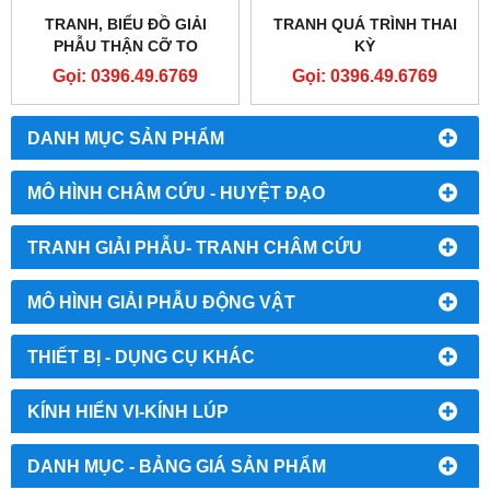
TRANH, BIỂU ĐỒ GIẢI
TRANH QUÁ TRÌNH THAI
PHẪU THẬN CỠ TO
KỲ
Gọi: 0396.49.6769
Gọi: 0396.49.6769
DANH MỤC SẢN PHẨM
MÔ HÌNH CHÂM CỨU - HUYỆT ĐẠO
TRANH GIẢI PHẪU- TRANH CHÂM CỨU
MÔ HÌNH GIẢI PHẪU ĐỘNG VẬT
THIẾT BỊ - DỤNG CỤ KHÁC
KÍNH HIỂN VI-KÍNH LÚP
DANH MỤC - BẢNG GIÁ SẢN PHẨM