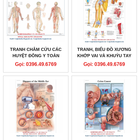
TRANH CHÂM CỨU CÁC
TRANH, BIỂU ĐỒ XƯƠNG
HUYỆT ĐÔNG Y TOÀN
KHỚP VAI VÀ KHUỶU TAY
THÂN
Gọi: 0396.49.6769
Gọi: 0396.49.6769