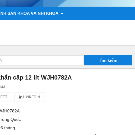
ÌNH SẢN KHOA VÀ NHI KHOA
 ĐỘNG VẬT
CHÍNH SÁCH
LIÊN HỆ
Tìm kiếm
khẩn cấp 12 lít WJH0782A
iá
)
EET
LINKEDIN
WJH0782A
Trung Quốc
06 tháng