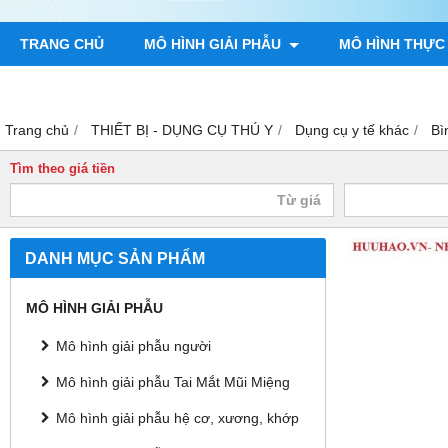
TRANG CHỦ
MÔ HÌNH GIẢI PHẪU
MÔ HÌNH THỰC
TRANH GIẢI PHẪU NGƯỜI
TRANH CHÂM CỨU
MÔ H
Trang chủ
THIẾT BỊ - DỤNG CỤ THÚ Y
Dụng cụ y tế khác
Bì
Tìm theo giá tiền
DANH MỤC SẢN PHẨM
MÔ HÌNH GIẢI PHẪU
Mô hình giải phẫu người
Mô hình giải phẫu Tai Mắt Mũi Miệng
Mô hình giải phẫu hệ cơ, xương, khớp