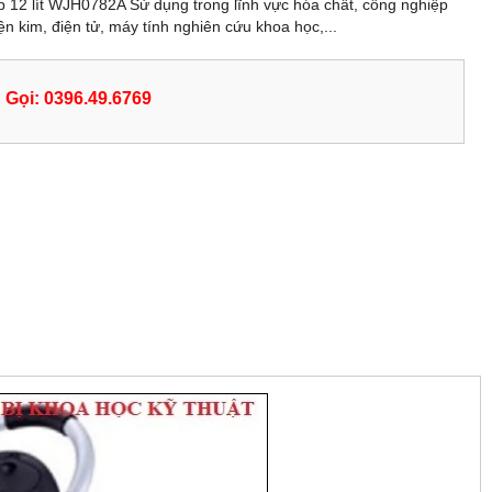
p 12 lít WJH0782A Sử dụng trong lĩnh vực hóa chất, công nghiệp
ện kim, điện tử, máy tính nghiên cứu khoa học,...
Gọi: 0396.49.6769