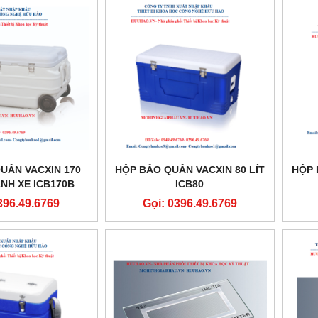
UẢN VACXIN 170
HỘP BẢO QUẢN VACXIN 80 LÍT
HỘP 
ÁNH XE ICB170B
ICB80
396.49.6769
Gọi: 0396.49.6769