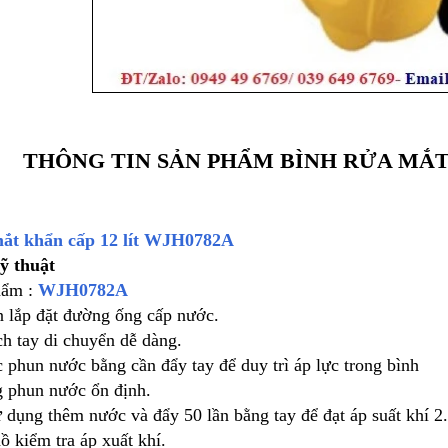
THÔNG TIN SẢN PHẨM BÌNH RỬA MẮT
mắt khẩn cấp 12 lít WJH0782A
ỹ thuật
hẩm :
WJH0782A
n lắp đặt đường ống cấp nước.
ch tay di chuyển dễ dàng.
c phun nước bằng cần đẩy tay để duy trì áp lực trong bình
g phun nước ổn định.
ử dụng thêm nước và đẩy 50 lần bằng tay để đạt áp suất khí 
ồ kiểm tra áp xuất khí.