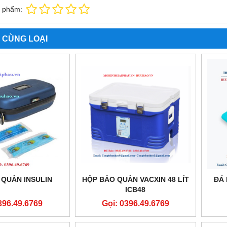
n phẩm:
 CÙNG LOẠI
 QUẢN INSULIN
HỘP BẢO QUẢN VACXIN 48 LÍT
ĐÁ 
ICB48
396.49.6769
Gọi: 0396.49.6769