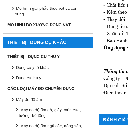
- Chất liệu
Mô hình giải phẫu thực vật và côn
- Kèm theo 
trùng
- Thay đổi 
MÔ HÌNH BỘ XƯƠNG ĐỘNG VẬT
- Dung tích:
- Xuất xứ:
- Bảo Hành:
THIẾT BỊ - DỤNG CỤ KHÁC
Ứng dụng 
THIẾT BỊ - DỤNG CỤ THÚ Y
--------------
Dụng cụ y tế khác
Thông tin ch
Công ty T
Dụng cụ thú y
Địa chỉ:
Số
CÁC LOẠI MÁY ĐO CHUYÊN DỤNG
Điện thoại:
Máy đo độ ẩm
Máy đo độ ẩm gỗ, giấy, mùn cưa,
tường, bê tông
ĐÁNH GIÁ
Máy đo độ ẩm ngũ cốc, nông sản,