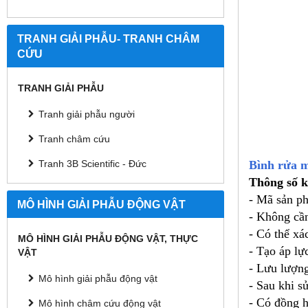
TRANH GIẢI PHẪU- TRANH CHÂM
CỨU
TRANH GIẢI PHẪU
Tranh giải phẫu người
Tranh châm cứu
Bình rửa 
Tranh 3B Scientific - Đức
Thông số k
- Mã sản p
MÔ HÌNH GIẢI PHẪU ĐỘNG VẬT
- Không cầ
- Có thể xá
MÔ HÌNH GIẢI PHẪU ĐỘNG VẬT, THỰC
- Tạo áp lự
VẬT
- Lưu lượn
Mô hình giải phẫu động vật
- Sau khi s
- Có đồng h
Mô hình châm cứu động vật