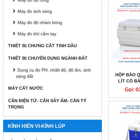
Máy đo độ rung
Máy đo ánh sáng
Máy đo độ nhám bóng
Máy đo khí cầm tay
THIẾT BỊ CHƯNG CẤT TINH DẦU
THIẾT BỊ CHUYÊN DỤNG NGÀNH ĐẤT
Dụng cụ đo PH, nhiệt độ, độ ẩm, ánh
HỘP BẢO Q
sáng đất
LÍT CÓ B
MÁY CẤT NƯỚC
Gọi: 0
CÂN ĐIỆN TỬ- CÂN SẤY ẨM- CÂN TỶ
TRỌNG
KÍNH HIỂN VI-KÍNH LÚP