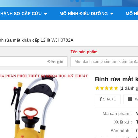
 HÀNH SƠ CẤP CỨU
MÔ HÌNH ĐIỀU DƯỠNG
MÔ H
ÌNH GIẢI PHẪU ĐỘNG VẬT, THỰC VẬT
MÔ HÌNH BỘ XƯƠNG
nh rửa mắt khẩn cấp 12 lít WJH0782A
Tên sản phẩm
Bình rửa mắt 
(
1
đánh g
SHARE
TW
Mã sản phẩm :
Xuất xứ :
Bảo hành :