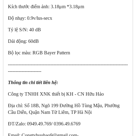
Kích thước điểm ảnh: 3.18μm *3.18μm
Độ nhạy: 0.9v/lus-secx
Tỷ lệ S/N: 40 dB
Dải động: 60dB
Bộ lọc màu: RGB Bayer Pattern
-------------------------------------------------------------------------------
----------------------
Thông tin chi tiết liên hệ:
Công ty TNHH XNK thiết bị KH - CN Hữu Hảo
Địa chỉ: Số 18B, Ngõ 199 Đường Hồ Tùng Mậu, Phường
Cầu Diễn, Quận Nam Từ Liêm, TP Hà Nội
ĐT/Zalo: 0949.49.769/ 0396.49.6769
Email: Congtyhuuhao9@gmail.com-