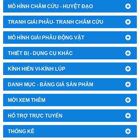
MÔ HÌNH CHÂM CỨU - HUYỆT ĐẠO
TRANH GIẢI PHẪU- TRANH CHÂM CỨU
MÔ HÌNH GIẢI PHẪU ĐỘNG VẬT
THIẾT BỊ - DỤNG CỤ KHÁC
KÍNH HIỂN VI-KÍNH LÚP
DANH MỤC - BẢNG GIÁ SẢN PHẨM
MỜI XEM THÊM
HỔ TRỢ TRỰC TUYẾN
THỐNG KÊ