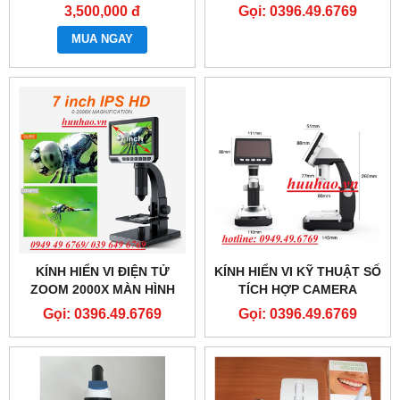
3,500,000 đ
Gọi: 0396.49.6769
MUA NGAY
KÍNH HIỂN VI ĐIỆN TỬ
KÍNH HIỂN VI KỸ THUẬT SỐ
ZOOM 2000X MÀN HÌNH
TÍCH HỢP CAMERA
7INCH
TERINO HDMI-HD1000X
Gọi: 0396.49.6769
Gọi: 0396.49.6769
(PHÓNG ĐẠI 1000X)