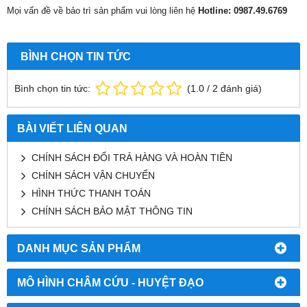
Mọi vấn đề về bảo trì sản phẩm vui lòng liên hệ
Hotline: 0987.49.6769
BÌNH CHỌN TIN TỨC
Bình chọn tin tức:
(
1.0
/
2
đánh giá)
BÀI VIẾT LIÊN QUAN
CHÍNH SÁCH ĐỔI TRẢ HÀNG VÀ HOÀN TIỀN
CHÍNH SÁCH VẬN CHUYỂN
HÌNH THỨC THANH TOÁN
CHÍNH SÁCH BẢO MẬT THÔNG TIN
DANH MỤC SẢN PHẨM
MÔ HÌNH CHÂM CỨU - HUYỆT ĐẠO