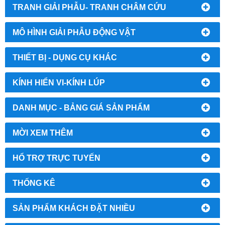
TRANH GIẢI PHẪU- TRANH CHÂM CỨU
MÔ HÌNH GIẢI PHẪU ĐỘNG VẬT
THIẾT BỊ - DỤNG CỤ KHÁC
KÍNH HIỂN VI-KÍNH LÚP
DANH MỤC - BẢNG GIÁ SẢN PHẨM
MỜI XEM THÊM
HỔ TRỢ TRỰC TUYẾN
THỐNG KÊ
SẢN PHẨM KHÁCH ĐẶT NHIỀU