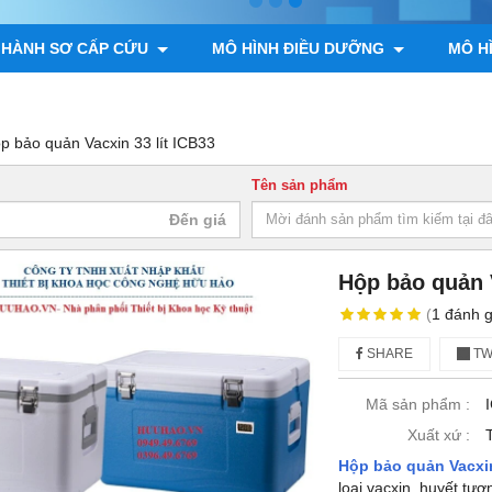
 HÀNH SƠ CẤP CỨU
MÔ HÌNH ĐIỀU DƯỠNG
MÔ H
ÌNH GIẢI PHẪU ĐỘNG VẬT, THỰC VẬT
MÔ HÌNH BỘ XƯƠNG
p bảo quản Vacxin 33 lít ICB33
Tên sản phẩm
Hộp bảo quản V
(
1
đánh g
SHARE
TW
Mã sản phẩm :
Xuất xứ :
Hộp bảo quản Vacxin
loại vacxin, huyết tư