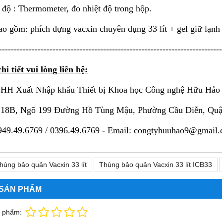
 độ : Thermometer, đo nhiệt độ trong hộp.
o gồm: phích đựng vacxin chuyên dụng 33 lít + gel giữ lạnh+
---------------------------------------------------------------------------
hi tiết vui lòng liên hệ:
HH Xuất Nhập khẩu Thiết bị Khoa học Công nghệ Hữu Hảo
ố 18B, Ngõ 199 Đường Hồ Tùng Mậu, Phường Cầu Diễn, Qu
949.49.6769 / 0396.49.6769 - Email: congtyhuuhao9@gmail
hùng bảo quản Vacxin 33 lít
Thùng bảo quản Vacxin 33 lít ICB33
 SẢN PHẨM
n phẩm: