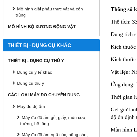
Thông số k
Mô hình giải phẫu thực vật và côn
trùng
Thể tích: 33
MÔ HÌNH BỘ XƯƠNG ĐỘNG VẬT
Dung tích s
THIẾT BỊ - DỤNG CỤ KHÁC
Kích thước
Kích thước
THIẾT BỊ - DỤNG CỤ THÚ Y
Vật liệu: 
Dụng cụ y tế khác
Dụng cụ thú y
Ứng dụng: 
CÁC LOẠI MÁY ĐO CHUYÊN DỤNG
Thời gian l
Máy đo độ ẩm
Gel giữ lạn
độ ổn định 
Máy đo độ ẩm gỗ, giấy, mùn cưa,
tường, bê tông
Màn hình LC
Máy đo độ ẩm ngũ cốc, nông sản,