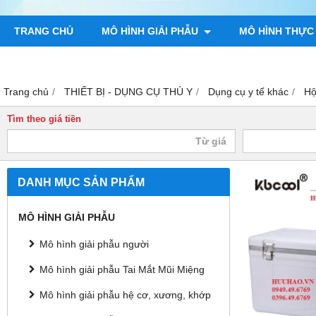
TRANG CHỦ
MÔ HÌNH GIẢI PHẪU
MÔ HÌNH THỰC
TRANH GIẢI PHẪU NGƯỜI
TRANH CHÂM CỨU
MÔ H
Trang chủ
THIẾT BỊ - DỤNG CỤ THÚ Y
Dụng cụ y tế khác
Hộ
Tìm theo giá tiền
DANH MỤC SẢN PHẨM
MÔ HÌNH GIẢI PHẪU
Mô hình giải phẫu người
Mô hình giải phẫu Tai Mắt Mũi Miệng
Mô hình giải phẫu hệ cơ, xương, khớp