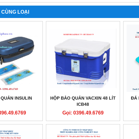
 CÙNG LOẠI
 QUẢN INSULIN
HỘP BẢO QUẢN VACXIN 48 LÍT
ĐÁ 
ICB48
396.49.6769
Gọi: 0396.49.6769