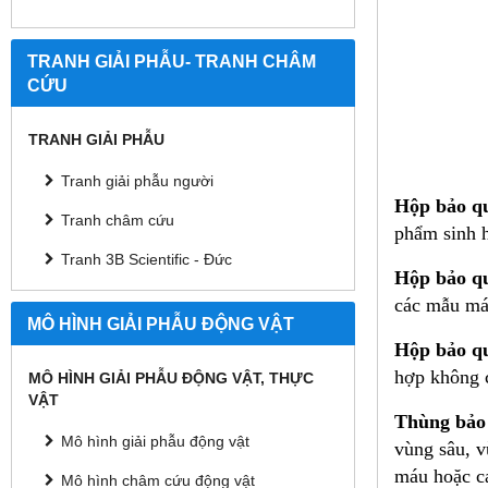
TRANH GIẢI PHẪU- TRANH CHÂM
CỨU
TRANH GIẢI PHẪU
Tranh giải phẫu người
Hộp bảo qu
Tranh châm cứu
phẩm sinh h
Tranh 3B Scientific - Đức
Hộp bảo qu
các mẫu máu
MÔ HÌNH GIẢI PHẪU ĐỘNG VẬT
Hộp bảo qu
hợp không c
MÔ HÌNH GIẢI PHẪU ĐỘNG VẬT, THỰC
VẬT
Thùng bảo 
Mô hình giải phẫu động vật
vùng sâu, v
máu hoặc cá
Mô hình châm cứu động vật