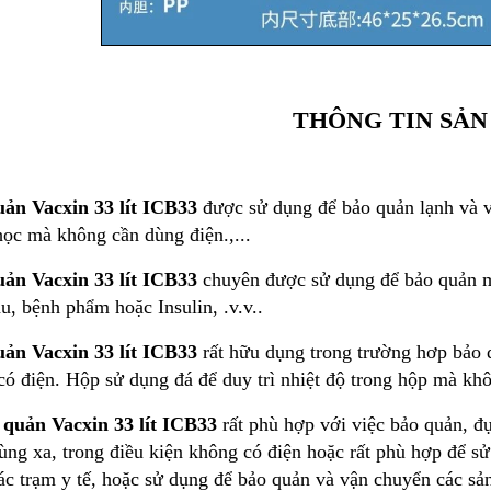
THÔNG TIN SẢN
ản Vacxin 33 lít
ICB33
được sử dụng để bảo quản lạnh và v
ọc mà không cần dùng điện.,...
ản Vacxin 33 lít
ICB33
chuyên được sử dụng để bảo quản mẫ
, bệnh phẩm hoặc Insulin, .v.v..
ản Vacxin 33 lít
ICB33
rất hữu dụng trong trường hơp bảo
ó điện. Hộp sử dụng đá để duy trì nhiệt độ trong hộp mà kh
quản Vacxin 33 lít
ICB33
rất phù hợp với việc bảo quản, đ
ùng xa, trong điều kiện không có điện hoặc rất phù hợp để s
c trạm y tế, hoặc sử dụng để bảo quản và vận chuyển các sản