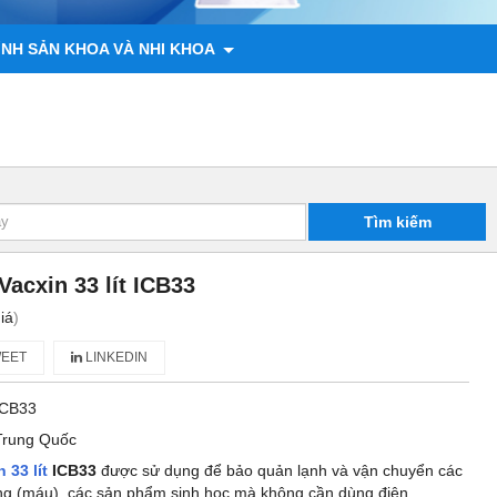
ÌNH SẢN KHOA VÀ NHI KHOA
 ĐỘNG VẬT
CHÍNH SÁCH
LIÊN HỆ
Tìm kiếm
acxin 33 lít ICB33
iá
)
EET
LINKEDIN
ICB33
Trung Quốc
 33 lít
ICB33
được sử dụng để bảo quản lạnh và vận chuyển các
ơng (máu), các sản phẩm sinh học mà không cần dùng điện.,....