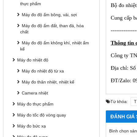
thực phẩm
Bộ đo nhiệt
Máy đo độ ẩm bông, vải, sợi
Cung cấp ba
Máy đo độ ẩm đất, than đá, hóa
--------------
chất
Thông tin c
Máy đo độ ẩm không khí, nhiệt ẩm
kế
Công ty TN
Máy đo nhiệt độ
Địa chỉ: S
Máy đo nhiệt độ từ xa
ĐT/Zalo: 0
Máy đo thân nhiệt, nhiệt kế
Camera nhiệt
Từ khóa:
T
Máy đo thực phẩm
Máy đo tốc độ vòng quay
ĐÁNH GIÁ
Máy đo bức xạ
Bình chọn sả