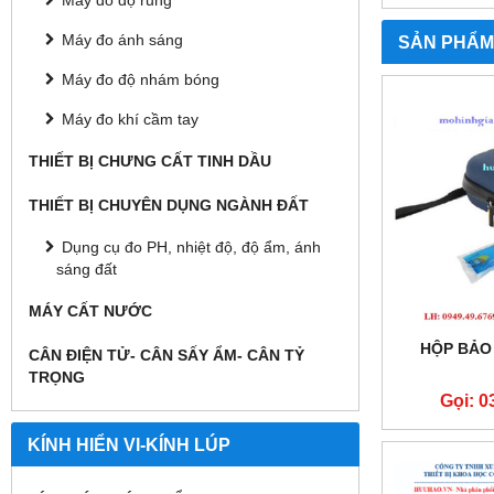
Máy đo độ rung
Máy đo ánh sáng
SẢN PHẨM
Máy đo độ nhám bóng
Máy đo khí cầm tay
THIẾT BỊ CHƯNG CẤT TINH DẦU
THIẾT BỊ CHUYÊN DỤNG NGÀNH ĐẤT
Dụng cụ đo PH, nhiệt độ, độ ẩm, ánh
sáng đất
MÁY CẤT NƯỚC
HỘP BẢO
CÂN ĐIỆN TỬ- CÂN SẤY ẨM- CÂN TỶ
TRỌNG
Gọi: 0
KÍNH HIỂN VI-KÍNH LÚP