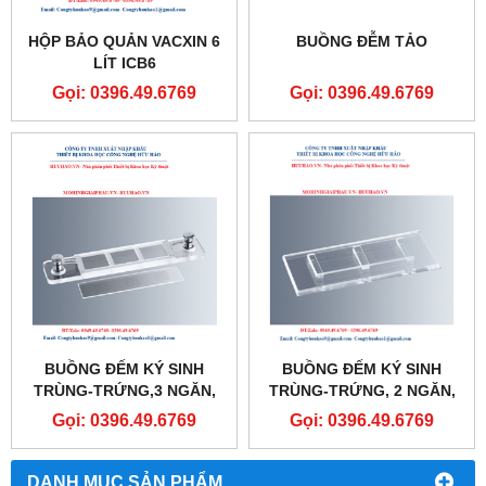
HỘP BẢO QUẢN VACXIN 6
BUỒNG ĐỄM TẢO
LÍT ICB6
Gọi: 0396.49.6769
Gọi: 0396.49.6769
BUỒNG ĐẾM KÝ SINH
BUỒNG ĐẾM KÝ SINH
TRÙNG-TRỨNG,3 NGĂN,
TRÙNG-TRỨNG, 2 NGĂN,
THÍCH HỢP ĐẾM MẪU
THÍCH HỢP ĐẾM MẪU RẮN,
Gọi: 0396.49.6769
Gọi: 0396.49.6769
CHẤT LỎNG
MCMASTER
DANH MỤC SẢN PHẨM