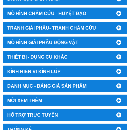
MÔ HÌNH CHÂM CỨU - HUYỆT ĐẠO
TRANH GIẢI PHẪU- TRANH CHÂM CỨU
MÔ HÌNH GIẢI PHẪU ĐỘNG VẬT
THIẾT BỊ - DỤNG CỤ KHÁC
KÍNH HIỂN VI-KÍNH LÚP
DANH MỤC - BẢNG GIÁ SẢN PHẨM
MỜI XEM THÊM
HỔ TRỢ TRỰC TUYẾN
THỐNG KÊ