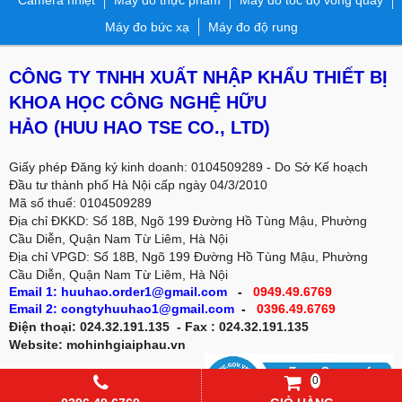
Máy đo bức xạ
Máy đo độ rung
CÔNG TY TNHH XUẤT NHẬP KHẨU THIẾT BỊ
KHOA HỌC CÔNG NGHỆ HỮU
HẢO
(HUU HAO TSE CO., LTD)
Giấy phép Đăng ký kinh doanh: 0104509289 - Do Sở Kế hoạch
Đầu tư thành phố Hà Nội cấp ngày 04/3/2010
Mã số thuế: 0104509289
Địa chỉ ĐKKD: Số 18B, Ngõ 199 Đường Hồ Tùng Mậu, Phường
Cầu Diễn, Quận Nam Từ Liêm, Hà Nội
Địa chỉ VPGD:
Số 18B, Ngõ 199 Đường Hồ Tùng Mậu, Phường
Cầu Diễn, Quận Nam Từ Liêm, Hà Nội
Email 1: huuhao.order1@gmail.com
-
0949.49.6769
Email 2: congtyhuuhao1@gmail.com
-
0396.49.6769
Điện thoại: 024.32.191.135 - Fax : 024.32.191.135
Website: mohinhgiaiphau.vn
0