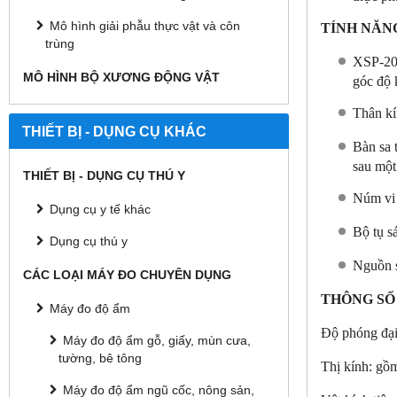
Mô hình giải phẫu thực vật và côn
TÍNH NĂNG
trùng
XSP-200
MÔ HÌNH BỘ XƯƠNG ĐỘNG VẬT
góc độ 
Thân kí
THIẾT BỊ - DỤNG CỤ KHÁC
Bàn sa 
sau một
THIẾT BỊ - DỤNG CỤ THÚ Y
Núm vi 
Dụng cụ y tế khác
Bộ tụ s
Dụng cụ thú y
Nguồn s
CÁC LOẠI MÁY ĐO CHUYÊN DỤNG
THÔNG SỐ
Máy đo độ ẩm
Độ phóng đại:
Máy đo độ ẩm gỗ, giấy, mùn cưa,
tường, bê tông
Thị kính: gồ
Máy đo độ ẩm ngũ cốc, nông sản,