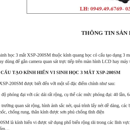
THÔNG TIN SẢN
 sinh học 3 mắt XSP-200SM thuộc kính quang học có cấu tạo dạng 3 mắt
ay dùng để gắn camera quan sát trực tiếp trên màn hình LCD hay máy t
CẤU TẠO KÍNH HIỂN VI SINH HỌC 3 MẮT XSP-200SM
 XSP-200SM được biết đến với một số đặc điểm chính như sau:
 độ phóng đại với các dải rất rộng, cụ thể các mức phóng đại: 40 lần, 64
 trường quan sát rộng, hình ảnh sắc nét, quá trình lấy nét dễ dàng, c
ốc, chống rung, thân kính được sơn phủ chống tĩnh điện
SM là kính hiển vi được sử dụng phổ biến rộng rãi trong các lĩnh vực
hẩm…