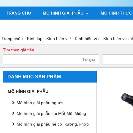
TRANG CHỦ
MÔ HÌNH GIẢI PHẪU
MÔ HÌNH THỰC
TRANH GIẢI PHẪU NGƯỜI
TRANH CHÂM CỨU
MÔ H
Trang chủ
Kính lúp - Kính hiển vi
Kính hiển vi
Kính hiển vi s
Tìm theo giá tiền
DANH MỤC SẢN PHẨM
MÔ HÌNH GIẢI PHẪU
Mô hình giải phẫu người
Mô hình giải phẫu Tai Mắt Mũi Miệng
Mô hình giải phẫu hệ cơ, xương, khớp