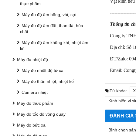
Vật kính tiêu 
thực phẩm
-----------------
Máy đo độ ẩm bông, vải, sợi
Thông tin chi 
Máy đo độ ẩm đất, than đá, hóa
chất
Công ty TNH
Máy đo độ ẩm không khí, nhiệt ẩm
Địa chỉ: Số
kế
ĐT/Zalo: 094
Máy đo nhiệt độ
Email: Cong
Máy đo nhiệt độ từ xa
Máy đo thân nhiệt, nhiệt kế
Từ khóa:
X
Camera nhiệt
Kính hiển vi 
Máy đo thực phẩm
Máy đo tốc độ vòng quay
ĐÁNH GIÁ
Máy đo bức xạ
Bình chọn sả