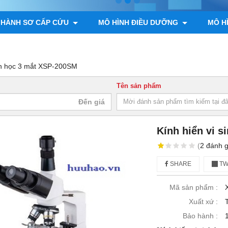
 HÀNH SƠ CẤP CỨU
MÔ HÌNH ĐIỀU DƯỠNG
MÔ H
ÌNH GIẢI PHẪU ĐỘNG VẬT, THỰC VẬT
MÔ HÌNH BỘ XƯƠNG
inh học 3 mắt XSP-200SM
Tên sản phẩm
Kính hiển vi 
(
2
đánh g
SHARE
TW
Mã sản phẩm :
Xuất xứ :
Bảo hành :