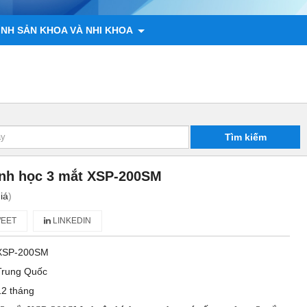
ÌNH SẢN KHOA VÀ NHI KHOA
 ĐỘNG VẬT
CHÍNH SÁCH
LIÊN HỆ
Tìm kiếm
sinh học 3 mắt XSP-200SM
iá
)
EET
LINKEDIN
XSP-200SM
Trung Quốc
12 tháng