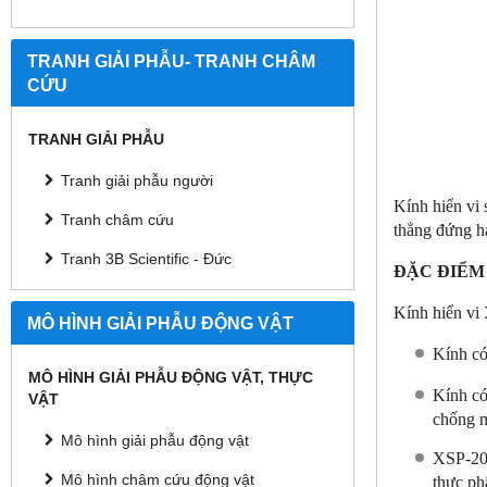
TRANH GIẢI PHẪU- TRANH CHÂM
CỨU
TRANH GIẢI PHẪU
Tranh giải phẫu người
Kính hiển vi
Tranh châm cứu
thẳng đứng h
Tranh 3B Scientific - Đức
ĐẶC ĐIỂM 
Kính hiển vi
MÔ HÌNH GIẢI PHẪU ĐỘNG VẬT
Kính có
MÔ HÌNH GIẢI PHẪU ĐỘNG VẬT, THỰC
Kính có
VẬT
chống m
Mô hình giải phẫu động vật
XSP-200
Mô hình châm cứu động vật
thực p