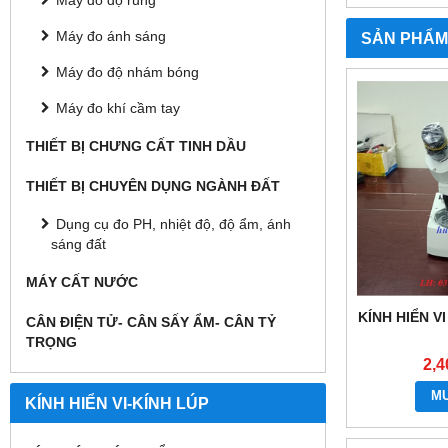
Máy đo độ rung
Máy đo ánh sáng
SẢN PHẨM
Máy đo độ nhám bóng
Máy đo khí cầm tay
THIẾT BỊ CHƯNG CẤT TINH DẦU
THIẾT BỊ CHUYÊN DỤNG NGÀNH ĐẤT
Dụng cụ đo PH, nhiệt độ, độ ẩm, ánh
sáng đất
MÁY CẤT NƯỚC
KÍNH HIỂN VI
CÂN ĐIỆN TỬ- CÂN SẤY ẨM- CÂN TỶ
TRỌNG
2,4
M
KÍNH HIỂN VI-KÍNH LÚP