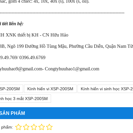
sắc, gồm 4 chiếc: 4x, 10x, 40x (s), 100x (s, oil).
------------------------------------------------------------------------------------
tiết liên hệ:
H XNK thiết bị KH - CN Hữu Hảo
 18B, Ngõ 199 Đường Hồ Tùng Mậu, Phường Cầu Diễn, Quận Nam Từ
9.49.769/ 0396.49.6769
tyhuuhao9@gmail.com- Congtyhuuhao1@gmail.com
SP-200SM
Kính hiển vi XSP-200SM
Kính hiển vi sinh học XSP
sinh học 3 mắt XSP-200SM
 SẢN PHẨM
n phẩm: