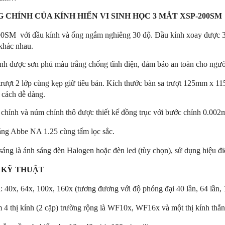
 CHÍNH CỦA KÍNH HIỂN VI SINH HỌC 3 MẮT XSP-200SM
SM với đầu kính và ống ngắm nghiêng 30 độ. Đầu kính xoay được 360 
khác nhau.
nh được sơn phủ màu trắng chống tĩnh điện, đảm bảo an toàn cho ngườ
trượt 2 lớp cùng kẹp giữ tiêu bản. Kích thước bàn sa trượt 125mm x 115m
 cách dễ dàng.
chỉnh và núm chỉnh thô được thiết kế đồng trục với bước chỉnh 0.002
áng Abbe NA 1.25 cùng tấm lọc sắc.
áng là ánh sáng đèn Halogen hoặc đèn led (tùy chọn), sử dụng hiệu đ
 KỸ THUẬT
 40x, 64x, 100x, 160x (tương đương với độ phóng đại 40 lần, 64 lần, 10
m 4 thị kính (2 cặp) trường rộng là WF10x, WF16x và một thị kính thẳ