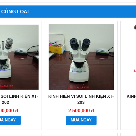
 CÙNG LOẠI
 SOI LINH KIỆN XT-
KÍNH HIỂN VI SOI LINH KIỆN XT-
KÍNH
202
203
00,000 đ
2,500,000 đ
UA NGAY
MUA NGAY