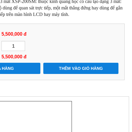
c 3 mắt XSP-200SM: thuộc kính quang học có cấu tạo dạng 3 mắt:
 dùng để quan sát trực tiếp, một mắt thẳng đứng hay dùng để gắn
tiếp trên màn hình LCD hay máy tính.
5,500,000 đ
5,500,000
đ
 HÀNG
THÊM VÀO GIỎ HÀNG