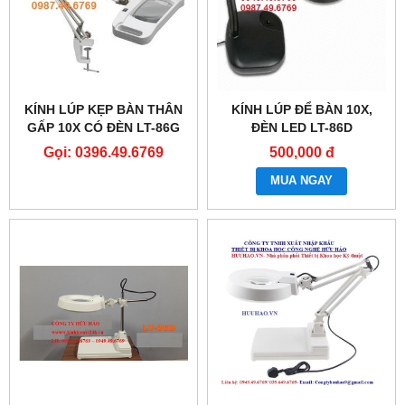
KÍNH LÚP KẸP BÀN THÂN
KÍNH LÚP ĐỂ BÀN 10X,
GẤP 10X CÓ ĐÈN LT-86G
ĐÈN LED LT-86D
Gọi: 0396.49.6769
500,000 đ
MUA NGAY