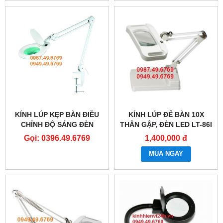
KÍNH LÚP KẸP BÀN ĐIỀU
KÍNH LÚP ĐỂ BÀN 10X
CHỈNH ĐỘ SÁNG ĐÈN
THÂN GẬP, ĐÈN LED LT-86I
8066D2 LED
Gọi: 0396.49.6769
1,400,000 đ
MUA NGAY