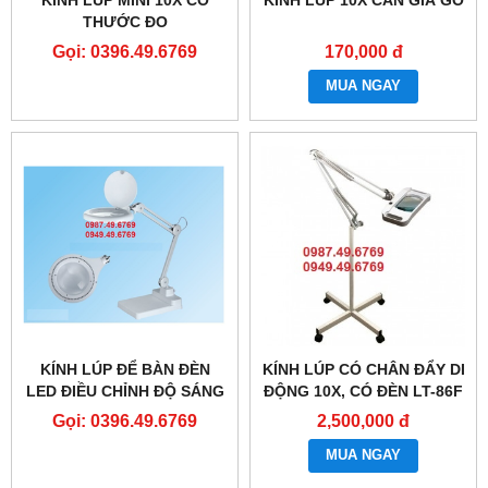
THƯỚC ĐO
Gọi: 0396.49.6769
170,000 đ
MUA NGAY
KÍNH LÚP ĐỂ BÀN ĐÈN
KÍNH LÚP CÓ CHÂN ĐẨY DI
LED ĐIỀU CHỈNH ĐỘ SÁNG
ĐỘNG 10X, CÓ ĐÈN LT-86F
8066D3 LED
Gọi: 0396.49.6769
2,500,000 đ
MUA NGAY