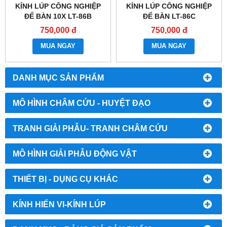
KÍNH LÚP CÔNG NGHIỆP
KÍNH LÚP CÔNG NGHIỆP
ĐỂ BÀN 10X LT-86B
ĐỂ BÀN LT-86C
750,000 đ
750,000 đ
MUA NGAY
MUA NGAY
DANH MỤC SẢN PHẨM
MÔ HÌNH CHÂM CỨU - HUYỆT ĐẠO
TRANH GIẢI PHẪU- TRANH CHÂM CỨU
MÔ HÌNH GIẢI PHẪU ĐỘNG VẬT
THIẾT BỊ - DỤNG CỤ KHÁC
KÍNH HIỂN VI-KÍNH LÚP