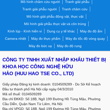
Mô hình châm cứu người
Tranh giải phẫu
Tranh giải phẫu người
Tranh châm cứu
Mô hình giải phẫu động vật, thực vật
Mô hình giải phẫu thực vật và côn trùng
Kính lúp - Kính hiển vi
Dụng cụ y tế khác
Máy đo độ ẩm
Camera nhiệt
Máy đo thực phẩm
Máy đo tốc độ vòng quay
Máy đo bức xạ
Máy đo độ rung
CÔNG TY TNHH XUẤT NHẬP KHẨU THIẾT BỊ
KHOA HỌC CÔNG NGHỆ HỮU
HẢO
(HUU HAO TSE CO., LTD)
Giấy phép Đăng ký kinh doanh: 0104509289 - Do Sở Kế hoạch
Đầu tư thành phố Hà Nội cấp ngày 04/3/2010
Mã số thuế: 0104509289
Địa chỉ ĐKKD: Số 18B, Ngõ 199 Đường Hồ Tùng Mậu, Phường
Cầu Diễn, Quận Nam Từ Liêm, Hà Nội
Địa chỉ VPGD:
Số 18B, Ngõ 199 Đường Hồ Tùng Mậu, Phường