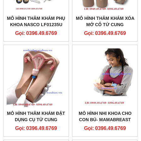
MÔ HÌNH THĂM KHÁM PHỤ
MÔ HÌNH THĂM KHÁM XÓA
KHOA NASCO LF01235U
MỞ CỔ TỬ CUNG
Gọi: 0396.49.6769
Gọi: 0396.49.6769
MÔ HÌNH THĂM KHÁM ĐẶT
MÔ HÌNH NHI KHOA CHO
DỤNG CỤ TỬ CUNG
CON BÚ- MAMABREAST
BREASTFEEDING
Gọi: 0396.49.6769
Gọi: 0396.49.6769
SIMULATOR