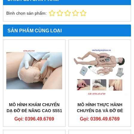
Bình chọn sản phẩm:
SẢN PHẨM CÙNG LOẠI
MÔ HÌNH KHÁM CHUYỂN
MÔ HÌNH THỰC HÀNH
DẠ ĐỠ ĐẺ NÂNG CAO S551
CHUYỂN DẠ VÀ ĐỠ ĐẺ
GAUMARD
Gọi: 0396.49.6769
Gọi: 0396.49.6769