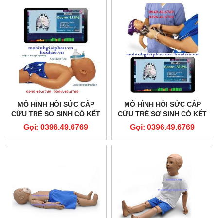
MÔ HÌNH HỒI SỨC CẤP
MÔ HÌNH HỒI SỨC CẤP
CỨU TRẺ SƠ SINH CÓ KẾT
CỨU TRẺ SƠ SINH CÓ KẾT
NỐI MÁY TÍNH BABY CPR
NỐI MÁY TÍNH NEONATE
Gọi: 0396.49.6769
Gọi: 0396.49.6769
PRO B201
CPR PRO