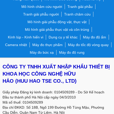
Mô hình châm cứu người
Tranh giải phẫu
Tranh giải phẫu người
Tranh châm cứu
Mô hình giải phẫu động vật, thực vật
Mô hình giải phẫu thực vật và côn trùng
Kính lúp - Kính hiển vi
Dụng cụ y tế khác
Máy đo độ ẩm
Camera nhiệt
Máy đo thực phẩm
Máy đo tốc độ vòng quay
Máy đo bức xạ
Máy đo độ rung
CÔNG TY TNHH XUẤT NHẬP KHẨU THIẾT BỊ
KHOA HỌC CÔNG NGHỆ HỮU
HẢO
(HUU HAO TSE CO., LTD)
Giấy phép Đăng ký kinh doanh: 0104509289 - Do Sở Kế hoạch
Đầu tư thành phố Hà Nội cấp ngày 04/3/2010
Mã số thuế: 0104509289
Địa chỉ ĐKKD: Số 18B, Ngõ 199 Đường Hồ Tùng Mậu, Phường
Cầu Diễn, Quận Nam Từ Liêm, Hà Nội