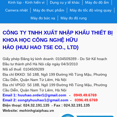
Kính lúp - Kính hiển vi
Dụng cụ y tế khác
Máy đo độ ẩm
Camera nhiệt
Máy đo thực phẩm
Máy đo tốc độ vòng quay
Máy đo bức xạ
Máy đo độ rung
CÔNG TY TNHH XUẤT NHẬP KHẨU THIẾT BỊ
KHOA HỌC CÔNG NGHỆ HỮU
HẢO
(HUU HAO TSE CO., LTD)
Giấy phép Đăng ký kinh doanh: 0104509289 - Do Sở Kế hoạch
Đầu tư thành phố Hà Nội cấp ngày 04/3/2010
Mã số thuế: 0104509289
Địa chỉ ĐKKD: Số 18B, Ngõ 199 Đường Hồ Tùng Mậu, Phường
Cầu Diễn, Quận Nam Từ Liêm, Hà Nội
Địa chỉ VPGD:
Số 18B, Ngõ 199 Đường Hồ Tùng Mậu, Phường
Cầu Diễn, Quận Nam Từ Liêm, Hà Nội
Email 1: huuhao.order1@gmail.com
-
0949.49.6769
Email 2: congtyhuuhao1@gmail.com
-
0396.49.6769
Điện thoại: 024.32.191.135 - Fax : 024.32.191.135
Website: mohinhgiaiphau.vn