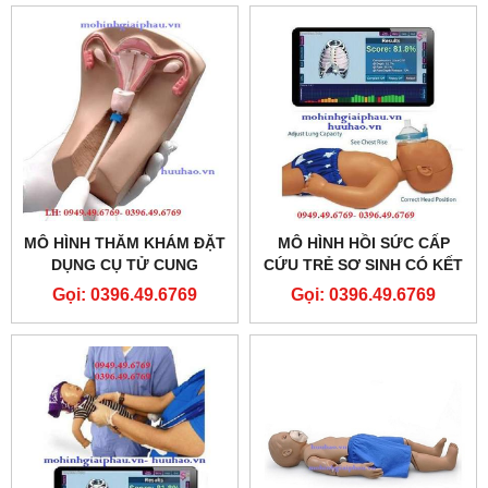
MÔ HÌNH THĂM KHÁM ĐẶT
MÔ HÌNH HỒI SỨC CẤP
DỤNG CỤ TỬ CUNG
CỨU TRẺ SƠ SINH CÓ KẾT
NỐI MÁY TÍNH BABY CPR
Gọi: 0396.49.6769
Gọi: 0396.49.6769
PRO B201