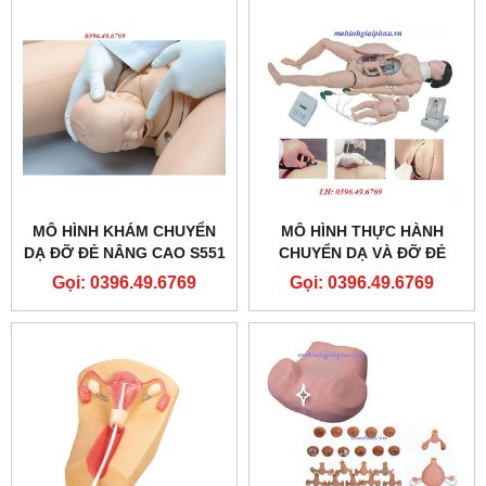
MÔ HÌNH KHÁM CHUYỂN
MÔ HÌNH THỰC HÀNH
DẠ ĐỠ ĐẺ NÂNG CAO S551
CHUYỂN DẠ VÀ ĐỠ ĐẺ
GAUMARD
Gọi: 0396.49.6769
Gọi: 0396.49.6769