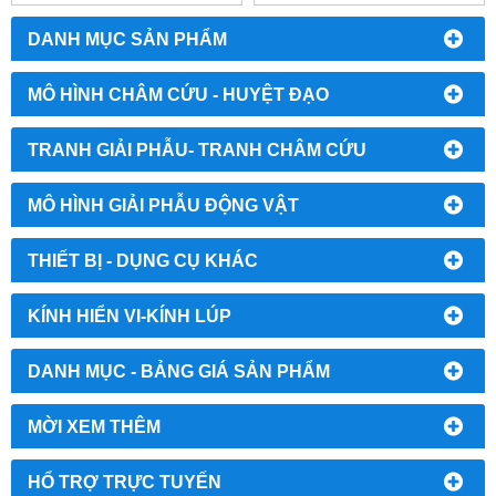
DANH MỤC SẢN PHẨM
MÔ HÌNH CHÂM CỨU - HUYỆT ĐẠO
TRANH GIẢI PHẪU- TRANH CHÂM CỨU
MÔ HÌNH GIẢI PHẪU ĐỘNG VẬT
THIẾT BỊ - DỤNG CỤ KHÁC
KÍNH HIỂN VI-KÍNH LÚP
DANH MỤC - BẢNG GIÁ SẢN PHẨM
MỜI XEM THÊM
HỔ TRỢ TRỰC TUYẾN