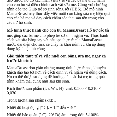
đeo được, hỗ trợ các nhân viên y tế và các bà mẹ thực hành
cho con bú và điều chỉnh cách vắt sữa mẹ. Cùng với chương
trình đào tạo Giúp trẻ sơ sinh sống sót (HBS), Bộ mô hình
MamaBreast này thúc đẩy việc nuôi con bằng sữa mẹ hiệu quả
cho các bà mẹ và dạy cách chăm sóc thai sản tôn trọng cho
các nữ hộ sinh.
Mô hình thực hành cho con bú MamaBreast
Hỗ trợ các bà
mẹ, giúp các bà mẹ cho phép trẻ sơ sinh ngậm vú. Thực hành
cách vắt sữa bằng tay với cấu tạo thực tế của MamaBreast:
nước, đại diện cho sữa, sẽ chảy ra khỏi núm vú khi áp dụng
đúng kỹ thuật thủ công.
Giới thiệu thực tế về việc nuôi con bằng sữa mẹ, ngay cả
trước khi sinh
MamaBreast đơn giản nhưng mang tính thực tế cao, khuyến
khích đào tạo tốt hơn về cách định vị và ngậm vú đúng cách.
Nó có thể được sử dụng để hướng dẫn các bà mẹ trong quá
trình khám thai cũng như sau khi sinh.
Kích thước sản phẩm (L x W x H) [cm]: 0,500 × 0,210 ×
0,030
Trọng lượng sản phẩm (kg): 1
Nhiệt độ hoạt động [° C]: + 15º đến + 40º
Nhiệt độ bảo quản [° C]: 20º Độ ẩm tương đối: 5-100%