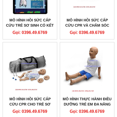
MÔ HÌNH HỒI SỨC CẤP
MÔ HÌNH HỒI SỨC CẤP
CỨU TRẺ SƠ SINH CÓ KẾT
CỨU CPR VÀ CHĂM SÓC
NỐI MÁY TÍNH NEONATE
CHẤN THƯƠNG TRẺ 1
Gọi: 0396.49.6769
Gọi: 0396.49.6769
CPR PRO
TUỔI MODEL S111
MÔ HÌNH HỒI SỨC CẤP
MÔ HÌNH THỰC HÀNH ĐIỀU
CỨU CPR CHO TRẺ SƠ
DƯỠNG TRẺ EM ĐA NĂNG
SINH MODEL: 100-2901U
5 TUỔI
Gọi: 0396.49.6769
Gọi: 0396.49.6769